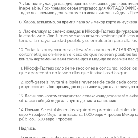
7. Лас-пеликулас де лас диферентес сексионес дель фестиваль
inapelable. Лос-премиос серан оторгадос для ЖУРАДО ОФИСИА
тодос лос премиос дель чертамен а исключительный дель Пре
8. Хабра, асимизмо, он премия пара эль мехор корто ан еускер
9. Лас-пеликулас селексионадас в ИКофф-Гастеиз фигурараран
la citada web. Лос-filmes se экспонаты en sesiones públicas д
tendra la mayor calidad posible y se emplearán para ella lo
10. Todas las proyecciones se llevarán a cabo en ВИТАЛ ФУНДА
cortometrajes on-line en el caso de que no sean posibles la
кон эль чертамен ке ваян суситандоз а медида ке асеркен лас 
11. ИКофф-Гастеиз соло tiene secciones a concurso. Todos los
que aparecerán en la web días que festival los días que
12. Icoff-gasteiz invitará a los/las reventes de cada cada cort
proyecciones. Лос-премиадос серан инвитадос а ла клаусура п
13. Лас-и лос-кортометраджистас селексионадас/os serán avis
situación общий деде эль пунто де виста санитарио.
14. Премио. Se establecen los siguientes premios oficiales de
евро + трофео Mejor animación... 1.000 евро + трофео Мехор ко
público... 500 евро + трофео
Надпись:
Ла инкрипсьон аль фестиваль es gratuita y se podrá llevar a 