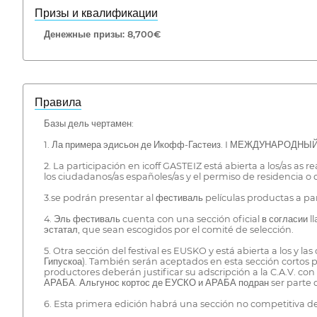
Призы и квалификации
Денежные призы: 8,700€
Правила
Базы дель чертамен:
1. Ла примера эдисьон де Икофф-Гастеиз. I МЕЖДУНАРОДНЫЙ
2. La participación en icoff GASTEIZ está abierta a los/as a
los ciudadanos/as españoles/as y el permiso de residencia o
3.se podrán presentar al фестиваль películas productas a pa
4. Эль фестиваль cuenta con una sección oficial в соглас
эстатал, que sean escogidos por el comité de selección.
5. Otra sección del festival es EUSKO y está abierta a los y
Гипускоа). También serán aceptados en esta sección cortos pr
productores deberán justificar su adscripción a la C.A.V. c
АРАБА. Альгунос кортос де ЕУСКО и АРАБА подран ser parte de
6. Esta primera edición habrá una sección no competitiva de