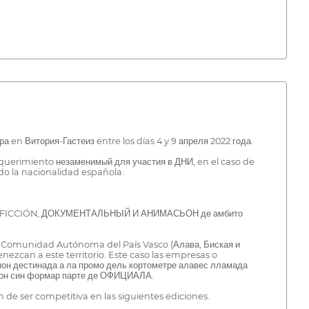
итория-Гастеиз entre los días 4 y 9 апреля 2022 года.
 requerimiento незаменимый для участия в ДНИ, en el caso de
do la nacionalidad española.
jes de FICCIÓN, ДОКУМЕНТАЛЬНЫЙ И АНИМАСЬОН де амбито
n la Comunidad Autónoma del País Vasco (Алава, Биская и
nezcan a este territorio. Este caso las empresas o
цион дестинада а ла промо дель кортометре алавес лламада
кцион син формар парте де ОФИЦИАЛА.
de ser competitiva en las siguientes ediciones.