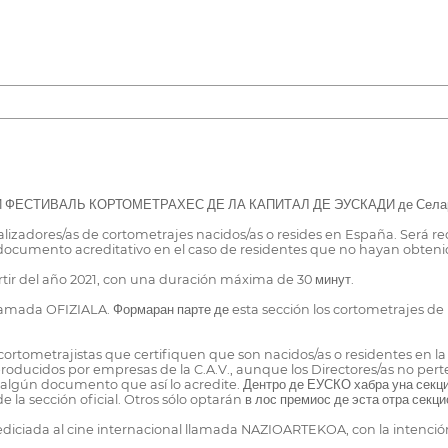
 ФЕСТИВАЛЬ КОРТОМЕТРАХЕС ДЕ ЛА КАПИТАЛ ДЕ ЭУСКАДИ де Селара en В
s realizadores/as de cortometrajes nacidos/as o resides en España. Será
 documento acreditativo en el caso de residentes que no hayan obteni
rtir del año 2021, con una duración máxima de 30 минут.
ии llamada OFIZIALA. Формаран парте де esta sección los cortometra
 las cortometrajistas que certifiquen que son nacidos/as o residentes e
oducidos por empresas de la C.A.V., aunque los Directores/as no perte
on algún documento que así lo acredite. Дентро де ЕУСКО хабра уна сек
 la sección oficial. Otros sólo optarán в лос премиос де эста отра се
diciada al cine internacional llamada NAZIOARTEKOA, con la intención 