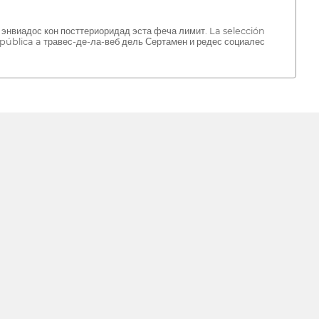
с энвиадос кон посттериоридад эста феча лимит. La selección
 pública a травес-де-ла-веб дель Сертамен и редес социалес