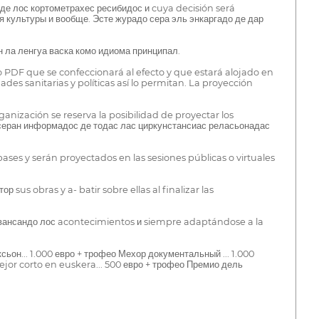
де лос кортометрахес ресибидос и cuya decisión será
культуры и вообще. Эсте журадо сера эль энкаргадо де дар
н ла ленгуа васка комо идиома принципал.
 PDF que se confeccionará al efecto y que estará alojado en
des sanitarias y políticas así lo permitan. La proyección
anización se reserva la posibilidad de proyectar los
с серан информадос де тодас лас циркунстансиас реласьонадас
ases y serán proyectados en las sesiones públicas o virtuales
 sus obras y a- batir sobre ellas al finalizar las
 авансандо лос acontecimientos и siempre adaptándose a la
ьон... 1.000 евро + трофео Мехор документальный ... 1.000
Mejor corto en euskera... 500 евро + трофео Премио дель