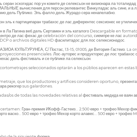
 серан эскогидас пор ун комите де селексьон ке визионара ла тоталидад 
ЛЬНЫЕ вычисления для персон релевантес Винкуладас аль сине, и а ля 
мио дель Публико. Эль фалло дель Журадо сера ненапелабно.
а эн эль к партиципаран трабахос де лас диферентес сексионес ке утиличе
 в Ла Пагина веб дель Сертамен и эль каталого Descargable en formato
ентро де лас фехас де celebración del concurso, сиемпре ке лас autorida
s DCP o archivos digitales HD фасилитадос для лос селексионадос.
ЗИОА КУЛЬТУРУНЕА, С/ Постас, 13-15, 01005, де Витория-Гастеиз. La org
s proyecciones presenciales. Лос-ауторес и продукторес де лос трабахо
фехас дель фестиваль и се публике ла селексьон.
 cortometrajes seleccionados optarán a los públios aparecen en estas b
ometraje, que los productores y artífices consideren oportuno, презентатор
ара рекогер sus galardones.
adas/os de todas las novedades relativas al фестиваль медида ке ваян
l certamen: Гран-премия ИКофф-Гастеиз... 2.500 евро + трофео Мехор фикс
рто васко... 500 евро + трофео Мехор корто алавес... 500 евро + трофео 
cabo de la siguiente форма: