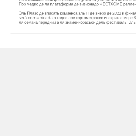
Пор медио де ла платаформа де визионадо ФЕСТХОМЕ реллена
Эль Плазо де вписать комиенса эль 11 де энеро де 2022 и фина
será comunicada а тодос лос кортометрахес инскритос море бл
ля семана передний а ля знаменибрасьон дель фестиваль. Эль 