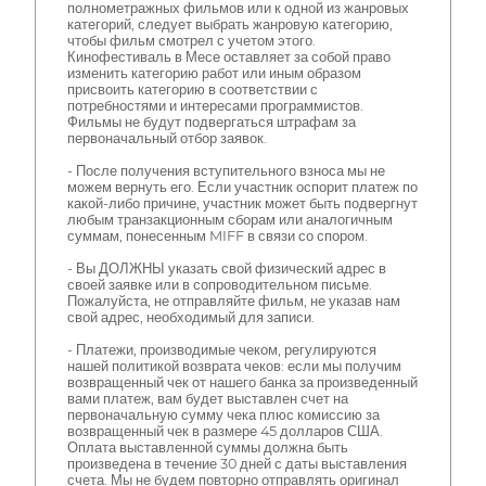
полнометражных фильмов или к одной из жанровых
категорий, следует выбрать жанровую категорию,
чтобы фильм смотрел с учетом этого.
Кинофестиваль в Месе оставляет за собой право
изменить категорию работ или иным образом
присвоить категорию в соответствии с
потребностями и интересами программистов.
Фильмы не будут подвергаться штрафам за
первоначальный отбор заявок.
- После получения вступительного взноса мы не
можем вернуть его. Если участник оспорит платеж по
какой-либо причине, участник может быть подвергнут
любым транзакционным сборам или аналогичным
суммам, понесенным MIFF в связи со спором.
- Вы ДОЛЖНЫ указать свой физический адрес в
своей заявке или в сопроводительном письме.
Пожалуйста, не отправляйте фильм, не указав нам
свой адрес, необходимый для записи.
- Платежи, производимые чеком, регулируются
нашей политикой возврата чеков: если мы получим
возвращенный чек от нашего банка за произведенный
вами платеж, вам будет выставлен счет на
первоначальную сумму чека плюс комиссию за
возвращенный чек в размере 45 долларов США.
Оплата выставленной суммы должна быть
произведена в течение 30 дней с даты выставления
счета. Мы не будем повторно отправлять оригинал