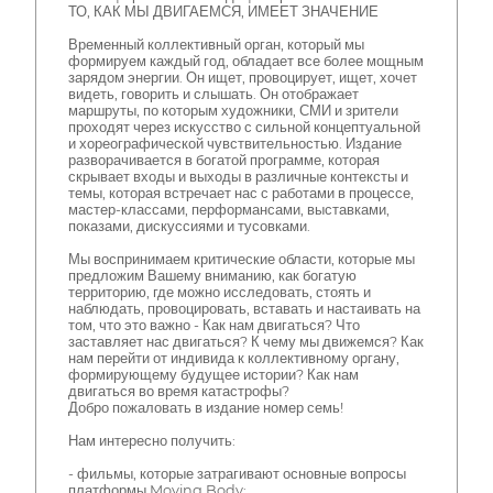
ТО, КАК МЫ ДВИГАЕМСЯ, ИМЕЕТ ЗНАЧЕНИЕ
Временный коллективный орган, который мы
формируем каждый год, обладает все более мощным
зарядом энергии. Он ищет, провоцирует, ищет, хочет
видеть, говорить и слышать. Он отображает
маршруты, по которым художники, СМИ и зрители
проходят через искусство с сильной концептуальной
и хореографической чувствительностью. Издание
разворачивается в богатой программе, которая
скрывает входы и выходы в различные контексты и
темы, которая встречает нас с работами в процессе,
мастер-классами, перформансами, выставками,
показами, дискуссиями и тусовками.
Мы воспринимаем критические области, которые мы
предложим Вашему вниманию, как богатую
территорию, где можно исследовать, стоять и
наблюдать, провоцировать, вставать и настаивать на
том, что это важно - Как нам двигаться? Что
заставляет нас двигаться? К чему мы движемся? Как
нам перейти от индивида к коллективному органу,
формирующему будущее истории? Как нам
двигаться во время катастрофы?
Добро пожаловать в издание номер семь!
Нам интересно получить:
- фильмы, которые затрагивают основные вопросы
платформы Moving Body;