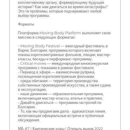
коллективному органу, формирующему будущее
истории? Как нам двигаться во время катастрофы?
Это те проблемы, которые подчеркивают любой
выбор программы.
Форматы
Платформа Moving Body Platform выполняет свою
миссию в следующих форматах:
- Moving Body Festival — ежегодный фестиваль в
Варне, Болгария, программа которого включает
показы короткометражных фильмов, лекции, мастер-
классы, беседы и перформанс-программу;
- Critical moves — международная киноконкурсная
программа с показами в рамках фестиваля;
- Перевод в эфире — ежемесячная рубрика,
посвященная короткометражным фильмам;
- среда обитания — территория производства
собственных произведений искусства, а также сдана
в эксплуатацию;
- наше движение — образовательная программа,
включающая мастер-классы, ателье и практики;
- Давайте двигаться — программа гастролей по
Болгарии;
- То, как мы продвигаем дела - адвокатская линия,
включающая официальные встречи и публичные
обсуждения.
МБ #7 | Критические ходы | Открыть вызов 2022