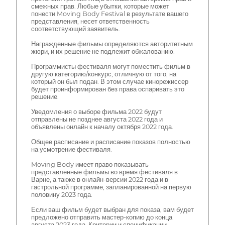
смежных прав. Любые убытки, которые может
понести Moving Body Festival в результате вашего
представления, несет ответственность
соответствующий заявитель.
Награжденные фильмы определяются авторитетным
жюри, и их решение не подлежит обжалованию.
Программисты фестиваля могут поместить фильм в
другую категорию/конкурс, отличную от того, на
который он был подан. В этом случае кинорежиссер
будет проинформирован без права оспаривать это
решение.
Уведомления о выборе фильма 2022 будут
отправлены не позднее августа 2022 года и
объявлены онлайн к началу октября 2022 года.
Общее расписание и расписание показов полностью
на усмотрение фестиваля.
Moving Body имеет право показывать
представленные фильмы во время фестиваля в
Варне, а также в онлайн-версии 2022 года и в
гастрольной программе, запланированной на первую
половину 2023 года.
Если ваш фильм будет выбран для показа, вам будет
предложено отправить мастер-копию до конца
августа 2023 года. Критерии и спецификации