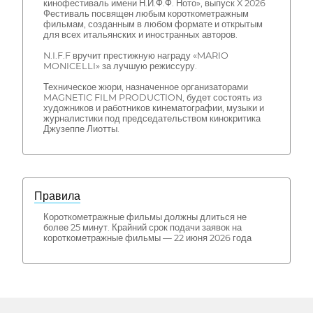
кинофестиваль имени Н.И.Ф.Ф. Ното», выпуск X 2026
Фестиваль посвящен любым короткометражным
фильмам, созданным в любом формате и открытым
для всех итальянских и иностранных авторов.
N.I.F.F вручит престижную награду «MARIO
MONICELLI» за лучшую режиссуру.
Техническое жюри, назначенное организаторами
MAGNETIC FILM PRODUCTION, будет состоять из
художников и работников кинематографии, музыки и
журналистики под председательством кинокритика
Джузеппе Лиотты.
Правила
Короткометражные фильмы должны длиться не
более 25 минут. Крайний срок подачи заявок на
короткометражные фильмы — 22 июня 2026 года