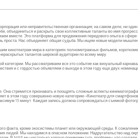
орпорация или неправительственная организация; на самом деле, ни один
ебе, объединиться и раскрыть свои коллективные таланты во имя прогрес
умаем вместе. Это платформа для продвижения передового опыта в сфере о
ень проста. Нас объединяет общая судьба. Мы ищем новые модели мышлен
им кинотеатрам мира в категориях полнометражных фильмов, коротком
ераскрытых талантов широкой аудитории по всему миру.
ой категории. Мы рассматриваем все это событие как визуальный карнав
шествия и с гордостью объявляем о выходе в этом году еще двух номинаци
кое. Она стремится признавать и поощрять сложные аспекты кинематографа
яет в этом году совершенно новую категорию «Кинотеатр для смартфонов
аксимум 15 минут. Каждая запись должна сопровождаться съемкой фотог
этого факта, кроме экосистемы планет или окружающей среды. К сожалени
ния людей. Мы находимся в опасном положении. Надругательство над ок
том. В NIFF мы настолько хорошо понимаем суть проблемы, что создали