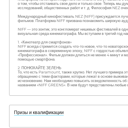
о том, чтобы отстаивать свое дело и только свое. Теперь мы д
исследований, общественных работ и т. д. Философия NEZ оч
Международный кинофестиваль NEZ (NIFF) присуждается лучш
фильмов. Платформа NIFF призвана познакомить широкую ауди
NIFF — это зонтик; это конгломерат нишевых фестивалей в одн
визуальная среда кинематографа. Мы вступаем в третий год на
1. «Кинотеатр для смартфонов»
NIFF всегда стремится создать что-то новое, что-то новаторс
кинематографа в современную эпоху, NIFF с гордостью объявл
«Профессионал». Фильм должен длиться не менее 4 минут и м
помощью смартфона.
2. ПОНЮХАЙТЕ ЗЕЛЕНЬ
То, что есть Paramount, также хрупко. Нет лучшего примера 
обращению с теми факторами, которые лежат в основе выжива
исчезновению. Нам необходимо повысить осведомленность об эт
названием «NIFF GREENS». В нем будут представлены любые
Призы и квалификации