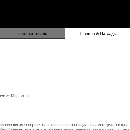
кинофестиваль
Правила & Награды
ся: 28 Март 2027
орпорация или неправительственная организация; на самом деле, ни один
ебе, объединиться и раскрыть свои коллективные таланты во имя прогрес