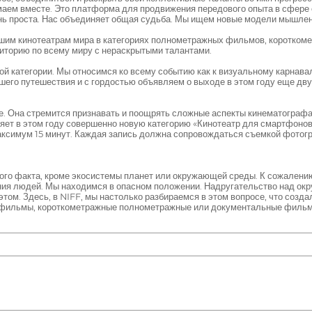
умаем вместе. Это платформа для продвижения передового опыта в сфере о
ень проста. Нас объединяет общая судьба. Мы ищем новые модели мышлен
им кинотеатрам мира в категориях полнометражных фильмов, коротком
торию по всему миру с нераскрытыми талантами.
ой категории. Мы относимся ко всему событию как к визуальному карнав
шего путешествия и с гордостью объявляем о выходе в этом году еще дву
кое. Она стремится признавать и поощрять сложные аспекты кинематографа
яет в этом году совершенно новую категорию «Кинотеатр для смартфонов
аксимум 15 минут. Каждая запись должна сопровождаться съемкой фотог
этого факта, кроме экосистемы планет или окружающей среды. К сожалени
ния людей. Мы находимся в опасном положении. Надругательство над ок
ом. Здесь, в NIFF, мы настолько разбираемся в этом вопросе, что созд
 фильмы, короткометражные полнометражные или документальные фильм