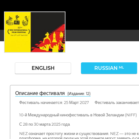
ENGLISH
RUSSIAN
ML
Описание фестиваля
( Издание: 12)
Фестиваль начинается: 25 Март 2027 Фестиваль заканчивает
10-й Международный кинофестиваль в Новой Зеландии (NIFF)
С 28 по 30 марта 2025 года
NEZ означает простоту жизни и существования. NEZ — это не к
платформа, на которой люди на этой планете могут заявить о с