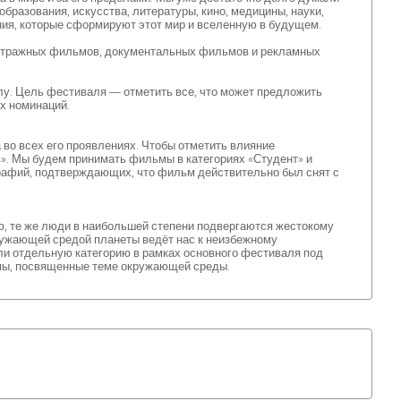
бразования, искусства, литературы, кино, медицины, науки,
ия, которые сформируют этот мир и вселенную в будущем.
етражных фильмов, документальных фильмов и рекламных
алу. Цель фестиваля — отметить все, что может предложить
х номинаций.
 во всех его проявлениях. Чтобы отметить влияние
». Мы будем принимать фильмы в категориях «Студент» и
рафий, подтверждающих, что фильм действительно был снят с
ю, те же люди в наибольшей степени подвергаются жестокому
ружающей средой планеты ведёт нас к неизбежному
али отдельную категорию в рамках основного фестиваля под
ы, посвященные теме окружающей среды.