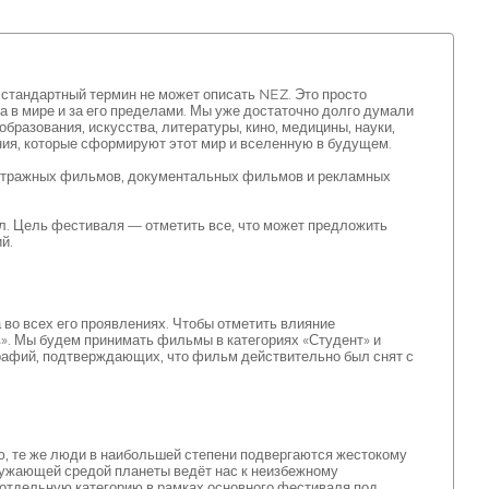
 стандартный термин не может описать NEZ. Это просто
са в мире и за его пределами. Мы уже достаточно долго думали
бразования, искусства, литературы, кино, медицины, науки,
ия, которые сформируют этот мир и вселенную в будущем.
етражных фильмов, документальных фильмов и рекламных
ал. Цель фестиваля — отметить все, что может предложить
й.
 во всех его проявлениях. Чтобы отметить влияние
». Мы будем принимать фильмы в категориях «Студент» и
рафий, подтверждающих, что фильм действительно был снят с
ю, те же люди в наибольшей степени подвергаются жестокому
ружающей средой планеты ведёт нас к неизбежному
 отдельную категорию в рамках основного фестиваля под