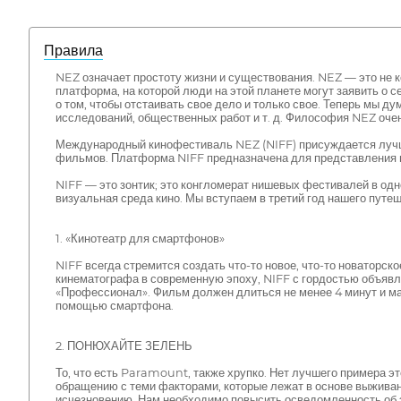
Правила
NEZ означает простоту жизни и существования. NEZ — это не к
платформа, на которой люди на этой планете могут заявить о с
о том, чтобы отстаивать свое дело и только свое. Теперь мы д
исследований, общественных работ и т. д. Философия NEZ оч
Международный кинофестиваль NEZ (NIFF) присуждается лучш
фильмов. Платформа NIFF предназначена для представления н
NIFF — это зонтик; это конгломерат нишевых фестивалей в одн
визуальная среда кино. Мы вступаем в третий год нашего путе
1. «Кинотеатр для смартфонов»
NIFF всегда стремится создать что-то новое, что-то новаторс
кинематографа в современную эпоху, NIFF с гордостью объявл
«Профессионал». Фильм должен длиться не менее 4 минут и м
помощью смартфона.
2. ПОНЮХАЙТЕ ЗЕЛЕНЬ
То, что есть Paramount, также хрупко. Нет лучшего примера 
обращению с теми факторами, которые лежат в основе выжива
исчезновению. Нам необходимо повысить осведомленность об э