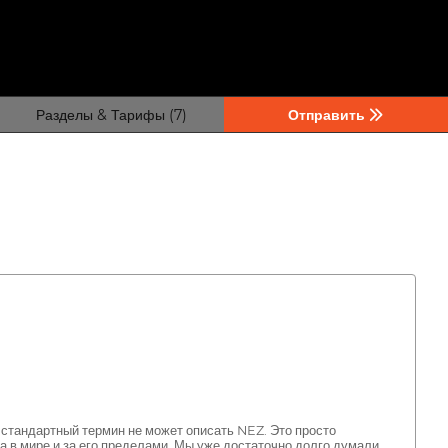
Разделы & Тарифы (7)
Отправить
 стандартный термин не может описать NEZ. Это просто
са в мире и за его пределами. Мы уже достаточно долго думали