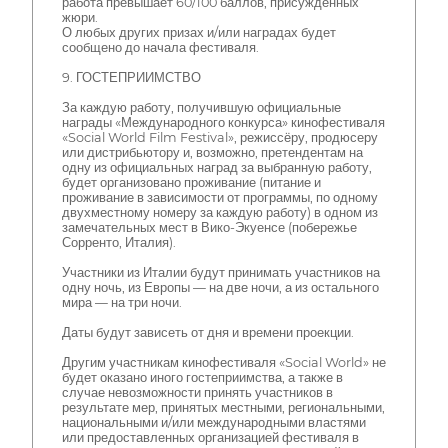
работа превышает 60/100 баллов, присужденных
жюри.
О любых других призах и/или наградах будет
сообщено до начала фестиваля.
9. ГОСТЕПРИИМСТВО
За каждую работу, получившую официальные
награды «Международного конкурса» кинофестиваля
«Social World Film Festival», режиссёру, продюсеру
или дистрибьютору и, возможно, претендентам на
одну из официальных наград за выбранную работу,
будет организовано проживание (питание и
проживание в зависимости от программы, по одному
двухместному номеру за каждую работу) в одном из
замечательных мест в Вико-Экуенсе (побережье
Сорренто, Италия).
Участники из Италии будут принимать участников на
одну ночь, из Европы — на две ночи, а из остального
мира — на три ночи.
Даты будут зависеть от дня и времени проекции.
Другим участникам кинофестиваля «Social World» не
будет оказано иного гостеприимства, а также в
случае невозможности принять участников в
результате мер, принятых местными, региональными,
национальными и/или международными властями
или предоставленных организацией фестиваля в