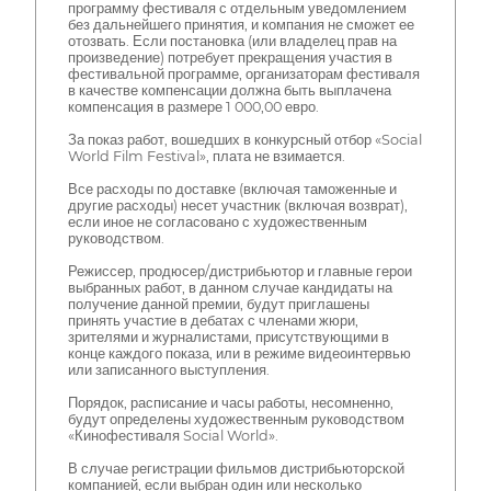
программу фестиваля с отдельным уведомлением
без дальнейшего принятия, и компания не сможет ее
отозвать. Если постановка (или владелец прав на
произведение) потребует прекращения участия в
фестивальной программе, организаторам фестиваля
в качестве компенсации должна быть выплачена
компенсация в размере 1 000,00 евро.
За показ работ, вошедших в конкурсный отбор «Social
World Film Festival», плата не взимается.
Все расходы по доставке (включая таможенные и
другие расходы) несет участник (включая возврат),
если иное не согласовано с художественным
руководством.
Режиссер, продюсер/дистрибьютор и главные герои
выбранных работ, в данном случае кандидаты на
получение данной премии, будут приглашены
принять участие в дебатах с членами жюри,
зрителями и журналистами, присутствующими в
конце каждого показа, или в режиме видеоинтервью
или записанного выступления.
Порядок, расписание и часы работы, несомненно,
будут определены художественным руководством
«Кинофестиваля Social World».
В случае регистрации фильмов дистрибьюторской
компанией, если выбран один или несколько