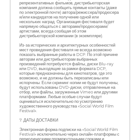
репрезентативных фильмов, дистрибьюторская
компания должна сообщить прямые контакты (даже
по электронной почте) автора/режиссера/продюсера
и/или кандидатов на получение одной или
нескольких наград. Организация фестиваля будет
напрямую общаться с авторами/продюсерами/
артистами, всегда сообщая об этом
дистрибьюторской компании (в экземпляре).
Из-за исторических и архитектурных особенностей
мест проведения фестиваля не всегда возможно
показать выбранные работы в DCP. По этой причине
авторам или дистрибьюторам выбранных
произведений потребуются файлы, диски Blu-ray
или DVD, выходящие за рамки формата DCP,
которые предназначены для кинотеатров, где это
возможно, и не должны быть перезаписаны или
испорчены. Если скрининг-копии не будут получены,
будут использованы DVD-диски, отправленные на
отбор, или файлы, загруженные Vimeo или другими
платформами. Любые особые случаи будут
оцениваться исключительно по усмотрению
художественного руководства «Social World Film
Festival».
7. ДАТЫ ДОСТАВКИ
Электронная форма подписки на «Social World Film
Festival» исключительно через онлайн-платформы с
периодическими промежуточными сроками и