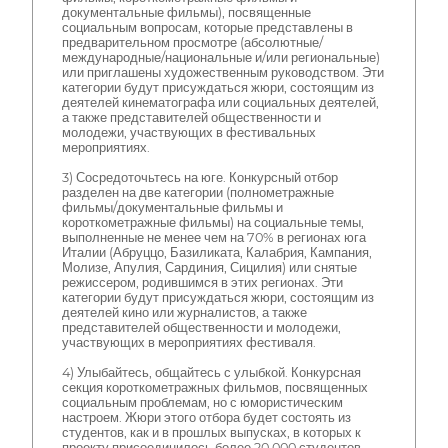
документальные фильмы), посвященные
социальным вопросам, которые представлены в
предварительном просмотре (абсолютные/
международные/национальные и/или региональные)
или приглашены художественным руководством. Эти
категории будут присуждаться жюри, состоящим из
деятелей кинематографа или социальных деятелей,
а также представителей общественности и
молодежи, участвующих в фестивальных
мероприятиях.
3) Сосредоточьтесь на юге. Конкурсный отбор
разделен на две категории (полнометражные
фильмы/документальные фильмы и
короткометражные фильмы) на социальные темы,
выполненные не менее чем на 70% в регионах юга
Италии (Абруццо, Базиликата, Калабрия, Кампания,
Молизе, Апулия, Сардиния, Сицилия) или снятые
режиссером, родившимся в этих регионах. Эти
категории будут присуждаться жюри, состоящим из
деятелей кино или журналистов, а также
представителей общественности и молодежи,
участвующих в мероприятиях фестиваля.
4) Улыбайтесь, общайтесь с улыбкой. Конкурсная
секция короткометражных фильмов, посвященных
социальным проблемам, но с юмористическим
настроем. Жюри этого отбора будет состоять из
студентов, как и в прошлых выпусках, в которых к
проекту присоединилось более 20 000 студентов.