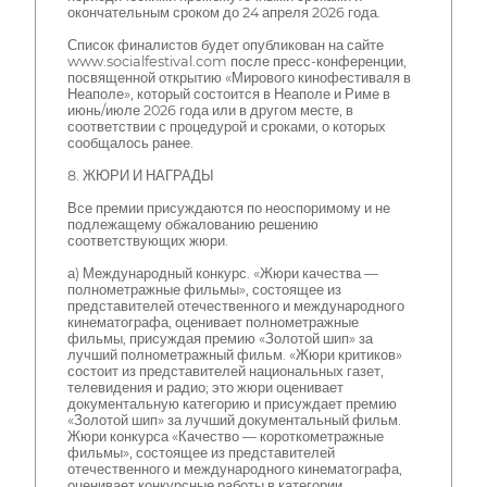
окончательным сроком до 24 апреля 2026 года.
Список финалистов будет опубликован на сайте
www.socialfestival.com после пресс-конференции,
посвященной открытию «Мирового кинофестиваля в
Неаполе», который состоится в Неаполе и Риме в
июнь/июле 2026 года или в другом месте, в
соответствии с процедурой и сроками, о которых
сообщалось ранее.
8. ЖЮРИ И НАГРАДЫ
Все премии присуждаются по неоспоримому и не
подлежащему обжалованию решению
соответствующих жюри.
а) Международный конкурс. «Жюри качества —
полнометражные фильмы», состоящее из
представителей отечественного и международного
кинематографа, оценивает полнометражные
фильмы, присуждая премию «Золотой шип» за
лучший полнометражный фильм. «Жюри критиков»
состоит из представителей национальных газет,
телевидения и радио; это жюри оценивает
документальную категорию и присуждает премию
«Золотой шип» за лучший документальный фильм.
Жюри конкурса «Качество — короткометражные
фильмы», состоящее из представителей
отечественного и международного кинематографа,
оценивает конкурсные работы в категории