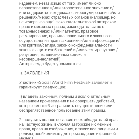
изданием, независимо от того, имеет ли оно
первостепенное и/или второстепенное значение и/
или содержится в кодексах саморегулирования и/или
решениях/мерах отраслевых органов (например, но
не исчерпывающе): законодательство об авторском
праве и смежных правах, законодательство о
товарных знаках и/или патентах, правовое
регулирование, правила правильного и законного
осуществления прав на хроники и/или информации и/
или критика/сатира, закон о конфиденциальности,
закон о защите изображений и /или честь/репутация/
репутация, телевизионный кодекс и
несовершеннолетний).
Автор всегда будет упоминаться.
11. ЗАЯВЛЕНИЯ
Участник «Social World Film Festival» заявляет и
гарантирует следующее:
1) владеть законным, полным и исключительным
названием произведения и не совершать действий,
которые могли бы ограничить осуществление или
беспрепятственное пользование этим правом;
2) получить полное согласие всех обладателей прав
на частную жизнь, включая авторские и смежные
права, права на изображения, а также все лицензии и
релизы, необходимые для произведения и фоновой
музыки;