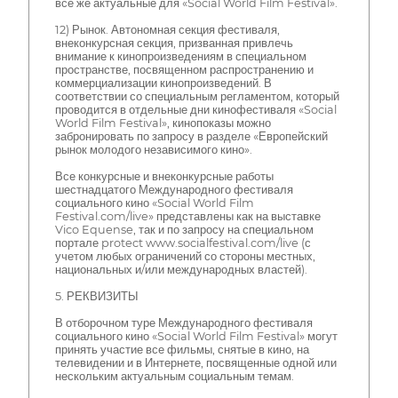
все же актуальные для «Social World Film Festival».
12) Рынок. Автономная секция фестиваля,
внеконкурсная секция, призванная привлечь
внимание к кинопроизведениям в специальном
пространстве, посвященном распространению и
коммерциализации кинопроизведений. В
соответствии со специальным регламентом, который
проводится в отдельные дни кинофестиваля «Social
World Film Festival», кинопоказы можно
забронировать по запросу в разделе «Европейский
рынок молодого независимого кино».
Все конкурсные и внеконкурсные работы
шестнадцатого Международного фестиваля
социального кино «Social World Film
Festival.com/live» представлены как на выставке
Vico Equense, так и по запросу на специальном
портале protect www.socialfestival.com/live (с
учетом любых ограничений со стороны местных,
национальных и/или международных властей).
5. РЕКВИЗИТЫ
В отборочном туре Международного фестиваля
социального кино «Social World Film Festival» могут
принять участие все фильмы, снятые в кино, на
телевидении и в Интернете, посвященные одной или
нескольким актуальным социальным темам.