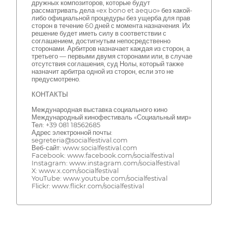
дружных композиторов, которые будут
рассматривать дела «ex bono et aequo» без какой-
либо официальной процедуры без ущерба для прав
сторон в течение 60 дней с момента назначения. Их
решение будет иметь силу в соответствии с
соглашением, достигнутым непосредственно
сторонами. Арбитров назначает каждая из сторон, а
третьего — первыми двумя сторонами или, в случае
отсутствия соглашения, суд Нолы, который также
назначит арбитра одной из сторон, если это не
предусмотрено.
КОНТАКТЫ
Международная выставка социального кино
Международный кинофестиваль «Социальный мир»
Тел: +39 081 18562685
Адрес электронной почты:
segreteria@socialfestival.com
Веб-сайт: www.socialfestival.com
Facebook: www.facebook.com/socialfestival
Instagram: www.instagram.com/socialfestival
X: www.x.com/socialfestival
YouTube: www.youtube.com/socialfestival
Flickr: www.flickr.com/socialfestival