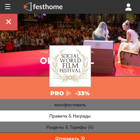
PRO
-33%
кинофестиваль
Правила & Награды
Разделы & Тарифы (6)
Отправить