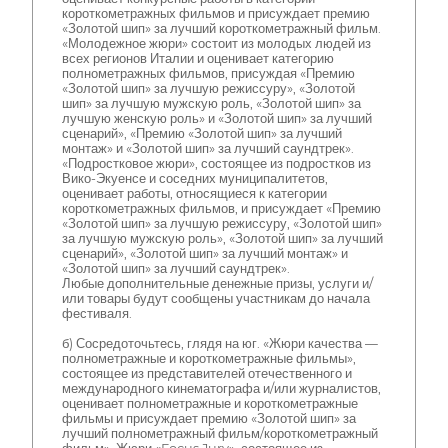
короткометражных фильмов и присуждает премию
«Золотой шип» за лучший короткометражный фильм.
«Молодежное жюри» состоит из молодых людей из
всех регионов Италии и оценивает категорию
полнометражных фильмов, присуждая «Премию
«Золотой шип» за лучшую режиссуру», «Золотой
шип» за лучшую мужскую роль, «Золотой шип» за
лучшую женскую роль» и «Золотой шип» за лучший
сценарий», «Премию «Золотой шип» за лучший
монтаж» и «Золотой шип» за лучший саундтрек».
«Подростковое жюри», состоящее из подростков из
Вико-Экуенсе и соседних муниципалитетов,
оценивает работы, относящиеся к категории
короткометражных фильмов, и присуждает «Премию
«Золотой шип» за лучшую режиссуру, «Золотой шип»
за лучшую мужскую роль», «Золотой шип» за лучший
сценарий», «Золотой шип» за лучший монтаж» и
«Золотой шип» за лучший саундтрек».
Любые дополнительные денежные призы, услуги и/
или товары будут сообщены участникам до начала
фестиваля.
б) Сосредоточьтесь, глядя на юг. «Жюри качества —
полнометражные и короткометражные фильмы»,
состоящее из представителей отечественного и
международного кинематографа и/или журналистов,
оценивает полнометражные и короткометражные
фильмы и присуждает премию «Золотой шип» за
лучший полнометражный фильм/короткометражный