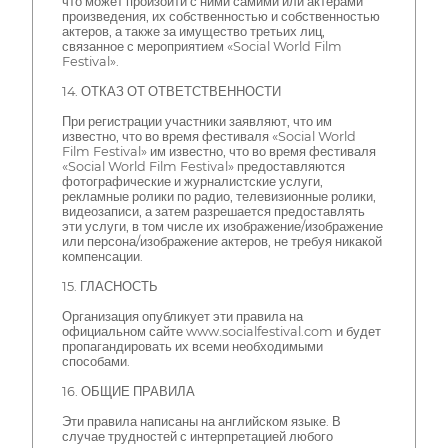
что может произойти с ними самими или актерами
произведения, их собственностью и собственностью
актеров, а также за имущество третьих лиц,
связанное с мероприятием «Social World Film
Festival».
14. ОТКАЗ ОТ ОТВЕТСТВЕННОСТИ
При регистрации участники заявляют, что им
известно, что во время фестиваля «Social World
Film Festival» им известно, что во время фестиваля
«Social World Film Festival» предоставляются
фотографические и журналистские услуги,
рекламные ролики по радио, телевизионные ролики,
видеозаписи, а затем разрешается предоставлять
эти услуги, в том числе их изображение/изображение
или персона/изображение актеров, не требуя никакой
компенсации.
15. ГЛАСНОСТЬ
Организация опубликует эти правила на
официальном сайте www.socialfestival.com и будет
пропагандировать их всеми необходимыми
способами.
16. ОБЩИЕ ПРАВИЛА
Эти правила написаны на английском языке. В
случае трудностей с интерпретацией любого