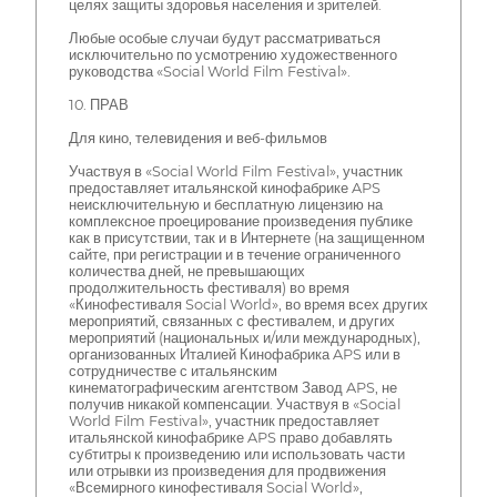
целях защиты здоровья населения и зрителей.
Любые особые случаи будут рассматриваться
исключительно по усмотрению художественного
руководства «Social World Film Festival».
10. ПРАВ
Для кино, телевидения и веб-фильмов
Участвуя в «Social World Film Festival», участник
предоставляет итальянской кинофабрике APS
неисключительную и бесплатную лицензию на
комплексное проецирование произведения публике
как в присутствии, так и в Интернете (на защищенном
сайте, при регистрации и в течение ограниченного
количества дней, не превышающих
продолжительность фестиваля) во время
«Кинофестиваля Social World», во время всех других
мероприятий, связанных с фестивалем, и других
мероприятий (национальных и/или международных),
организованных Италией Кинофабрика APS или в
сотрудничестве с итальянским
кинематографическим агентством Завод APS, не
получив никакой компенсации. Участвуя в «Social
World Film Festival», участник предоставляет
итальянской кинофабрике APS право добавлять
субтитры к произведению или использовать части
или отрывки из произведения для продвижения
«Всемирного кинофестиваля Social World»,