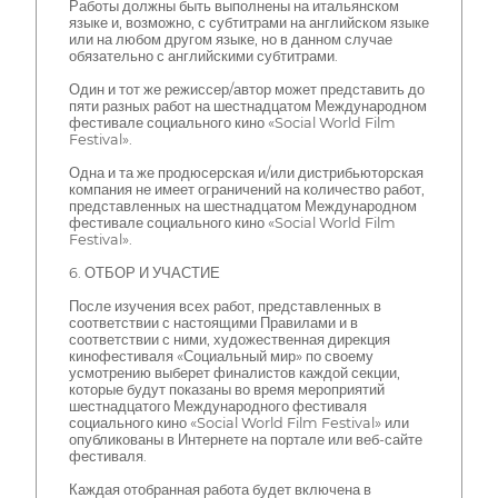
Работы должны быть выполнены на итальянском
языке и, возможно, с субтитрами на английском языке
или на любом другом языке, но в данном случае
обязательно с английскими субтитрами.
Один и тот же режиссер/автор может представить до
пяти разных работ на шестнадцатом Международном
фестивале социального кино «Social World Film
Festival».
Одна и та же продюсерская и/или дистрибьюторская
компания не имеет ограничений на количество работ,
представленных на шестнадцатом Международном
фестивале социального кино «Social World Film
Festival».
6. ОТБОР И УЧАСТИЕ
После изучения всех работ, представленных в
соответствии с настоящими Правилами и в
соответствии с ними, художественная дирекция
кинофестиваля «Социальный мир» по своему
усмотрению выберет финалистов каждой секции,
которые будут показаны во время мероприятий
шестнадцатого Международного фестиваля
социального кино «Social World Film Festival» или
опубликованы в Интернете на портале или веб-сайте
фестиваля.
Каждая отобранная работа будет включена в