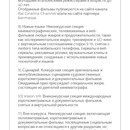
молодыми итальянскими режиссерами в возрасте до
40 лет.
Отобранные фильмы публикуются на сайте канала
Rai Cinema Channel и/или на сайте партнера
kermesse.
8) Новые языки. Неконкурсная секция
кинематографических, телевизионных и веб-
фильмов любых жанров и продолжительности, таких
как экспериментальное видео, трехмерное и 4D-кино
с вертикальным соотношением сторон 9:16, снятое с
любого типа мобильного телефона, сериалы и веб-
сериалы, рекламные ролики, музыкальные клипы и
произведения, созданные с использованием новых
технологий и языков.
9) Сценарий. Конкурсная секция оригинальных и
неопубликованных сценариев художественных,
короткометражных и документальных фильмов.
Ожидаемый приз присуждает специальное жюри,
состоящее из деятелей кинематографа.
10) Vision VR. Внеконкурсная секция международных
короткометражных и документальных фильмов,
снятых в виртуальной реальности.
11) Вне конкурса. Неконкурсная секция, включающая
полнометражные, короткометражные и
документальные фильмы, посвященные социальным
вопросам и не относящиеся к другим разделам, но