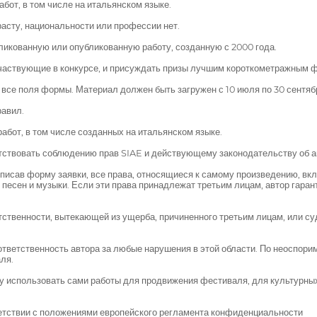
бот, в том числе на итальянском языке.
расту, национальности или профессии нет.
ликованную или опубликованную работу, созданную с 2000 года.
частвующие в конкурсе, и присуждать призы лучшим короткометражным 
 все поля формы. Материал должен быть загружен с 10 июля по 30 сентяб
равил.
бот, в том числе созданных на итальянском языке.
тствовать соблюдению прав SIAE и действующему законодательству об а
дписав форму заявки, все права, относящиеся к самому произведению, в
 песен и музыки. Если эти права принадлежат третьим лицам, автор гаран
ственности, вытекающей из ущерба, причиненного третьим лицам, или су
ветственность автора за любые нарушения в этой области. По неоспоримо
ля.
у использовать сами работы для продвижения фестиваля, для культурных
ветствии с положениями европейского регламента конфиденциальности