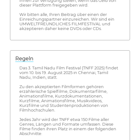
Ihnen zur Verfügung stellen, wenn das Geld von
dieser Plattform freigegeben wird.
Wir bitten alle, Ihren Beitrag über einen der
Einreichungspartner einzureichen. Wir sind ein
UMWELTFREUNDLICHES FILMFESTIVAL und
akzeptieren daher keine DVDs oder CDs.
Regeln
Das 3. Tamil Nadu Film Festival (TNFF 2025) findet
vom 10. bis 19. August 2025 in Chennai, Tamil
Nadu, Indien, statt.
Zu den akzeptierten Filmformen gehören
erzählerische Spielfilme, Dokumentarfilme,
Animationsfilme, Kurzdokumentationen,
Kurzfilme, Animationsfilme, Musikvideos,
Kurzfilme und Studentenproduktionen von
Filmhochschulen.
Jedes Jahr wird der TNFF etwa 150 Filme aller
Genres, Längen und Formate umfassen. Diese
Filme finden ihren Platz in einem der folgenden
Abschnitte: