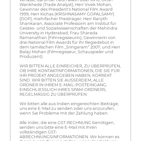
Wankhede (Trade Analyst); Herr Vivek Mohan,
Gewinner des President's National Film Award
1999; Herr Kichas (KRISHNASAMY GOPALSAMY)
(DOP), mehrfacher Preisträger; Herr Ranjith
Shankaran, Associate Professorin am Institut für
Geistes- und Sozialwissenschaften der Mahindra
University in Hyderabad; Frau Sharada
Ramanathan (Filmregisseurin), Gewinnerin von
drei National Film Awards für ihr Regiedebüt in
dem tamilischen Film „Sringaram“ 2007; und Herr
Balaji Mohan (Filmregisseur, Schauspieler und
Produzent).
WIR BITTEN ALLE EINREICHER, ZU ÜBERPRÜFEN,
OB IHRE KONTAKTINFORMATIONEN, DIE SIE FÜR
IHR PROJEKT ANGEGEBEN HABEN, KORREKT
SIND. WIR BITTEN SIE AUSSERDEM, ALLE
ORDNER IN IHREM E-MAIL-POSTEINGANG,
EINSCHLIESSLICH IHRES SPAM-ORDNERS,
REGELMÄSSIG ZU ÜBERPRÜFEN.
Wir bitten alle aus Indien eingereichten Beiträge,
uns eine E-Mail zu senden oder uns anzurufen,
wenn Sie Probleme mit der Zahlung haben.
Alle Inder, die eine GST-RECHNUNG benötigen,
senden uns bitte eine E-Mail mit Ihren
vollständigen GST-
ABRECHNUNGSINFORMATIONEN. Wir können es