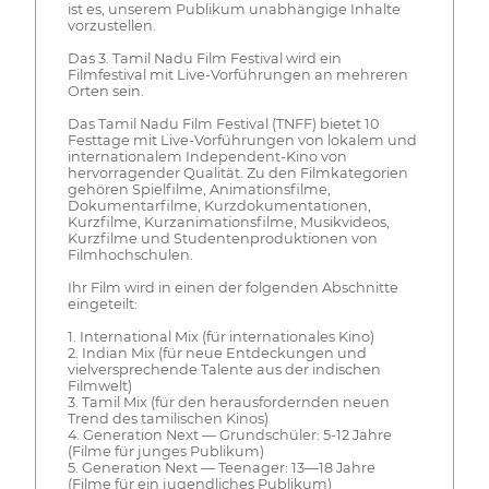
ist es, unserem Publikum unabhängige Inhalte
vorzustellen.
Das 3. Tamil Nadu Film Festival wird ein
Filmfestival mit Live-Vorführungen an mehreren
Orten sein.
Das Tamil Nadu Film Festival (TNFF) bietet 10
Festtage mit Live-Vorführungen von lokalem und
internationalem Independent-Kino von
hervorragender Qualität. Zu den Filmkategorien
gehören Spielfilme, Animationsfilme,
Dokumentarfilme, Kurzdokumentationen,
Kurzfilme, Kurzanimationsfilme, Musikvideos,
Kurzfilme und Studentenproduktionen von
Filmhochschulen.
Ihr Film wird in einen der folgenden Abschnitte
eingeteilt:
1. International Mix (für internationales Kino)
2. Indian Mix (für neue Entdeckungen und
vielversprechende Talente aus der indischen
Filmwelt)
3. Tamil Mix (für den herausfordernden neuen
Trend des tamilischen Kinos)
4. Generation Next — Grundschüler: 5-12 Jahre
(Filme für junges Publikum)
5. Generation Next — Teenager: 13—18 Jahre
(Filme für ein jugendliches Publikum)