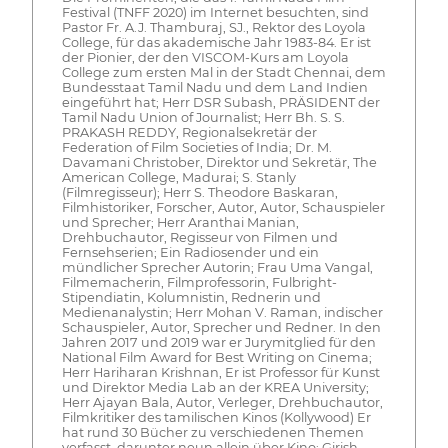
Festival (TNFF 2020) im Internet besuchten, sind
Pastor Fr. A.J. Thamburaj, SJ., Rektor des Loyola
College, für das akademische Jahr 1983-84. Er ist
der Pionier, der den VISCOM-Kurs am Loyola
College zum ersten Mal in der Stadt Chennai, dem
Bundesstaat Tamil Nadu und dem Land Indien
eingeführt hat; Herr DSR Subash, PRÄSIDENT der
Tamil Nadu Union of Journalist; Herr Bh. S. S.
PRAKASH REDDY, Regionalsekretär der
Federation of Film Societies of India; Dr. M.
Davamani Christober, Direktor und Sekretär, The
American College, Madurai; S. Stanly
(Filmregisseur); Herr S. Theodore Baskaran,
Filmhistoriker, Forscher, Autor, Autor, Schauspieler
und Sprecher; Herr Aranthai Manian,
Drehbuchautor, Regisseur von Filmen und
Fernsehserien; Ein Radiosender und ein
mündlicher Sprecher Autorin; Frau Uma Vangal,
Filmemacherin, Filmprofessorin, Fulbright-
Stipendiatin, Kolumnistin, Rednerin und
Medienanalystin; Herr Mohan V. Raman, indischer
Schauspieler, Autor, Sprecher und Redner. In den
Jahren 2017 und 2019 war er Jurymitglied für den
National Film Award for Best Writing on Cinema;
Herr Hariharan Krishnan, Er ist Professor für Kunst
und Direktor Media Lab an der KREA University;
Herr Ajayan Bala, Autor, Verleger, Drehbuchautor,
Filmkritiker des tamilischen Kinos (Kollywood) Er
hat rund 30 Bücher zu verschiedenen Themen
verfasst, darunter neun allein über Kino; Girish