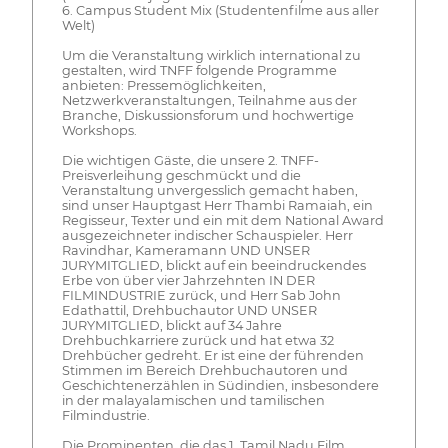
6. Campus Student Mix (Studentenfilme aus aller
Welt)
Um die Veranstaltung wirklich international zu
gestalten, wird TNFF folgende Programme
anbieten: Pressemöglichkeiten,
Netzwerkveranstaltungen, Teilnahme aus der
Branche, Diskussionsforum und hochwertige
Workshops.
Die wichtigen Gäste, die unsere 2. TNFF-
Preisverleihung geschmückt und die
Veranstaltung unvergesslich gemacht haben,
sind unser Hauptgast Herr Thambi Ramaiah, ein
Regisseur, Texter und ein mit dem National Award
ausgezeichneter indischer Schauspieler. Herr
Ravindhar, Kameramann UND UNSER
JURYMITGLIED, blickt auf ein beeindruckendes
Erbe von über vier Jahrzehnten IN DER
FILMINDUSTRIE zurück, und Herr Sab John
Edathattil, Drehbuchautor UND UNSER
JURYMITGLIED, blickt auf 34 Jahre
Drehbuchkarriere zurück und hat etwa 32
Drehbücher gedreht. Er ist eine der führenden
Stimmen im Bereich Drehbuchautoren und
Geschichtenerzählen in Südindien, insbesondere
in der malayalamischen und tamilischen
Filmindustrie.
Die Prominenten, die das 1. Tamil Nadu Film