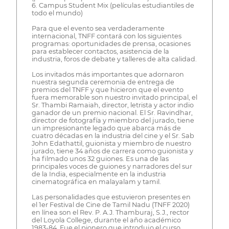
6. Campus Student Mix (películas estudiantiles de
todo el mundo)
Para que el evento sea verdaderamente
internacional, TNFF contará con los siguientes
programas: oportunidades de prensa, ocasiones
para establecer contactos, asistencia de la
industria, foros de debate y talleres de alta calidad.
Los invitados más importantes que adornaron
nuestra segunda ceremonia de entrega de
premios del TNFF y que hicieron que el evento
fuera memorable son nuestro invitado principal, el
Sr. Thambi Ramaiah, director, letrista y actor indio
ganador de un premio nacional. El Sr. Ravindhar,
director de fotografía y miembro del jurado, tiene
un impresionante legado que abarca más de
cuatro décadas en la industria del cine y el Sr. Sab
John Edathattil, guionista y miembro de nuestro
jurado, tiene 34 años de carrera como guionista y
ha filmado unos 32 guiones. Es una de las
principales voces de guiones y narradores del sur
de la India, especialmente en la industria
cinematográfica en malayalam y tamil.
Las personalidades que estuvieron presentes en
el 1er Festival de Cine de Tamil Nadu (TNFF 2020)
en línea son el Rev. P. A.J. Thamburaj, S.J., rector
del Loyola College, durante el año académico
1983-84. Fue el pionero que introdujo el curso