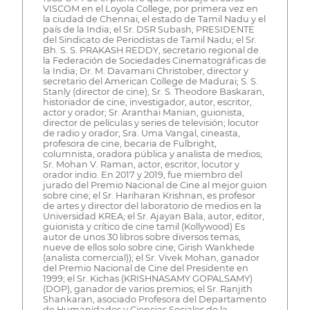
VISCOM en el Loyola College, por primera vez en
la ciudad de Chennai, el estado de Tamil Nadu y el
país de la India; el Sr. DSR Subash, PRESIDENTE
del Sindicato de Periodistas de Tamil Nadu; el Sr.
Bh. S. S. PRAKASH REDDY, secretario regional de
la Federación de Sociedades Cinematográficas de
la India; Dr. M. Davamani Christober, director y
secretario del American College de Madurai; S. S.
Stanly (director de cine); Sr. S. Theodore Baskaran,
historiador de cine, investigador, autor, escritor,
actor y orador; Sr. Aranthai Manian, guionista,
director de películas y series de televisión; locutor
de radio y orador; Sra. Uma Vangal, cineasta,
profesora de cine, becaria de Fulbright,
columnista, oradora pública y analista de medios;
Sr. Mohan V. Raman, actor, escritor, locutor y
orador indio. En 2017 y 2019, fue miembro del
jurado del Premio Nacional de Cine al mejor guion
sobre cine; el Sr. Hariharan Krishnan, es profesor
de artes y director del laboratorio de medios en la
Universidad KREA; el Sr. Ajayan Bala, autor, editor,
guionista y crítico de cine tamil (Kollywood) Es
autor de unos 30 libros sobre diversos temas,
nueve de ellos solo sobre cine; Girish Wankhede
(analista comercial)); el Sr. Vivek Mohan, ganador
del Premio Nacional de Cine del Presidente en
1999; el Sr. Kichas (KRISHNASAMY GOPALSAMY)
(DOP), ganador de varios premios; el Sr. Ranjith
Shankaran, asociado Profesora del Departamento
de Humanidades y Ciencias Sociales de la