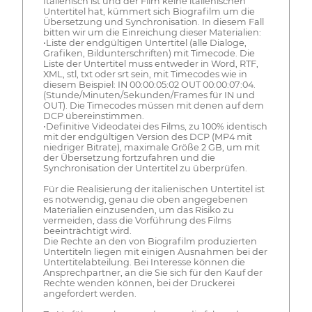
Italienisch ist und der Film keine italienischen
Untertitel hat, kümmert sich Biografilm um die
Übersetzung und Synchronisation. In diesem Fall
bitten wir um die Einreichung dieser Materialien:
•Liste der endgültigen Untertitel (alle Dialoge,
Grafiken, Bildunterschriften) mit Timecode. Die
Liste der Untertitel muss entweder in Word, RTF,
XML, stl, txt oder srt sein, mit Timecodes wie in
diesem Beispiel: IN 00:00:05:02 OUT 00:00:07:04.
(Stunde/Minuten/Sekunden/Frames für IN und
OUT). Die Timecodes müssen mit denen auf dem
DCP übereinstimmen.
•Definitive Videodatei des Films, zu 100% identisch
mit der endgültigen Version des DCP (MP4 mit
niedriger Bitrate), maximale Größe 2 GB, um mit
der Übersetzung fortzufahren und die
Synchronisation der Untertitel zu überprüfen.
Für die Realisierung der italienischen Untertitel ist
es notwendig, genau die oben angegebenen
Materialien einzusenden, um das Risiko zu
vermeiden, dass die Vorführung des Films
beeinträchtigt wird.
Die Rechte an den von Biografilm produzierten
Untertiteln liegen mit einigen Ausnahmen bei der
Untertitelabteilung. Bei Interesse können die
Ansprechpartner, an die Sie sich für den Kauf der
Rechte wenden können, bei der Druckerei
angefordert werden.