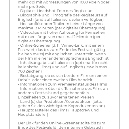
mehr dpi mit Abmessungen von 1000 Pixeln oder
mehr pro Seite)
- Digitales Headshot-Foto des Regisseurs
- Biographie und Filmografie des Regisseurs auf
Englisch (und auf Italienisch, sofern verfügbar)
- Hochauflösender Trailer mit einer Länge von
maximal 3 Minuten (per digitaler Übertragung)
- Videoclips mit hoher Auflösung für Fernsehen
mit einer Länge von maximal 2 Minuten (per
digitaler Übertragung)
- Online-Screener (d. h. Vimeo-Link, mit einem
Passwort, das bis zum Ende des Festivals gültig
bleiben muss) mit englischen Untertiteln, wenn
der Film in einer anderen Sprache als Englisch ist.
- Inhaltsangabe auf Italienisch (optional für nicht-
italienische Filme) und auf Englisch (jeweils max.
700 Zeichen)
- Bestätigung, ob es sich bei dem Film um einen
Debüt- oder einen zweiten Film handelt
- Informationen zum Premierenstatus des Films
- Informationen über die Teilnahme des Films an
anderen Festivals und gegebenenfalls
Einzelheiten zu zuvor erhaltenen Preisen
- Land (e) der Produktion/Koproduktion (bitte
geben Sie den wichtigsten Koproduzenten an)
- Hauptdarsteller des Films (Hauptcrew und
Hauptdarsteller)
Der Link für den Online-Screener sollte bis zum
Ende des Festivals für den internen Gebrauch