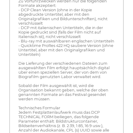
Zu Vorführzwecken werden nur die folgenden
Formate akzeptiert:
- DCP Clean Version (ohne in der Kopie
abgedruckte Untertitel, aber mit den
Originalgrafiken und Bildunterschriften), nicht
verschlüsselt
- DCP mit italienischen Untertiteln, die in der
Kopie gedruckt sind (falls der Film nicht auf
Italienisch ist), nicht verschlüsselt
- Blu-ray mit auswählbaren englischen Untertiteln
- Quicktime ProRes 422 HQ saubere Version (ohne
Untertitel, aber mit den Originalgrafiken und
Untertiteln)
Die Lieferung der verschiedenen Dateien zum
ausgewählten Film erfolgt hauptsächlich digital
über einen speziellen Server, der von dem von
Biografilm genutzten Labor verwaltet wird.
Sobald der Film ausgewählt ist, wird die
Organisation bekannt geben, welche der oben
genannten Formate an das Festival gesendet
werden müssen.
Technisches Formular
Jedem Festplattenlaufwerk muss das DCP
TECHNICAL FORM beiliegen, das folgende
Parameter enthält: Bildstrukturcontainer,
Bildseitenverhältnis (z. B. 2:39, 1:85, 16:9 usw.),
Anzahl der Audiokanäle, CPL (s) UUID sowie alle