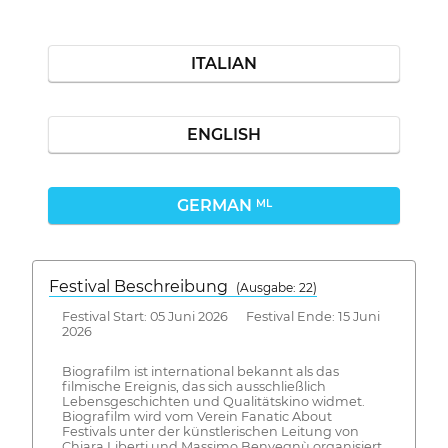
ITALIAN
ENGLISH
GERMAN
ML
Festival Beschreibung
(Ausgabe: 22)
Festival Start: 05 Juni 2026 Festival Ende: 15 Juni
2026
Biografilm ist international bekannt als das
filmische Ereignis, das sich ausschließlich
Lebensgeschichten und Qualitätskino widmet.
Biografilm wird vom Verein Fanatic About
Festivals unter der künstlerischen Leitung von
Chiara Liberti und Massimo Benvegnù organisiert.