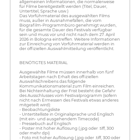
allgemeinen Informationen, die normalerweise
für Filme bereitgestellt werden (Titel, Dauer,
Untertitel, Sprache usw.)
Das Vorführmaterial des ausgewählten Films
muss, außer in Ausnahmefällen, die vom
Biografilm-Programmbüro genehmigt wurden,
für die gesamte Dauer des Festivals verfügbar
sein und muss vor und nicht nach dem 27. April
2026 in Bologna eintreffen. Weitere Informationen
zur Einreichung von Vorführmaterial werden in
der offiziellen Auswahlmitteilung veröffentlicht.
BENÖTIGTES MATERIAL
Ausgewählte Filme müssen innerhalb von fünf
Arbeitstagen nach Erhalt des offiziellen
Auswahlschreibens das folgende
Kommunikationsmaterial zum Film einreichen.
Bei Nichteinhaltung der Frist besteht die Gefahr
des Ausschlusses vom Festivalprogramm (sofern
nicht nach Ermessen des Festivals etwas anderes
mitgeteilt wird):
- Beobachtungsliste
- Untertitelliste in Originalsprache und Englisch
(mit ein- und ausgehendem Timecode)
- Pressebuch auf Englisch
- Poster mit hoher Auflösung (.jpg oder .tiff, 300
oder mehr dpi)
- Foto mit hoher Auflösung (.jpg oder .tiff, 300 oder