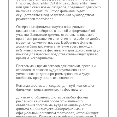
finzione, Biografilm Art & Music, Biografilm Teen)
или для любых новых разделов, созданных для 22-го
выпуска Biografilm. Отбор фильмов будет
осуществляться под безусловным руководством
режиссеров фестиваля.
Отобранные фильмы получат официальное
письменное сообщение с полной информацией об
участии. Заявители должны ответить на письмо о
принятии приглашения в течение пяти рабочих дней с
момента получения письма. Выбранные фильмы
должны быть доступны в течение всего периода
публичных показов фестиваля и для одного или двух
показов для прессы и представителей индустрии во
время «Биографильма».
Программа и время показов для публики, прессы и
отраслевых показов будут опубликованы по
усмотрению отдела программирования и будут
сообщены сразу после их появления.
Команда фестиваля создаст для публики каталог
фильмов, представленных на фестивале.
Для всех отобранных фильмов любая форма
рекламной кампании после официального
объявления программы будет означать участие
фильма в 22-м выпуске «Биографильма» с
официальным логотипом фестиваля, который будет
предоставлен Программным офисом фестиваля. В