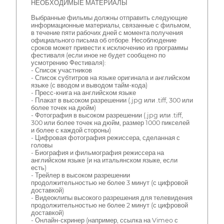
НЕОБХОДИМЫЕ МАТЕРИАЛЫ
Выбранные фильмы должны отправить следующие
информационные материалы, связанные с фильмом,
в течение пяти рабочих дней с момента получения
официального письма об отборе. Несоблюдение
сроков может привести к исключению из программы
фестиваля (если иное не будет сообщено по
усмотрению Фестиваля):
- Список участников
- Список субтитров на языке оригинала и английском
языке (с вводом и выводом тайм-кода)
- Пресс-книга на английском языке
- Плакат в высоком разрешении (.jpg или .tiff, 300 или
более точек на дюйм)
- Фотография в высоком разрешении (.jpg или .tiff,
300 или более точек на дюйм, размер 1000 пикселей
и более с каждой стороны)
- Цифровая фотография режиссера, сделанная с
головы
- Биография и фильмография режиссера на
английском языке (и на итальянском языке, если
есть)
- Трейлер в высоком разрешении
продолжительностью не более 3 минут (с цифровой
доставкой)
- Видеоклипы высокого разрешения для телевидения
продолжительностью не более 2 минут (с цифровой
доставкой)
- Онлайн-скринер (например, ссылка на Vimeo с