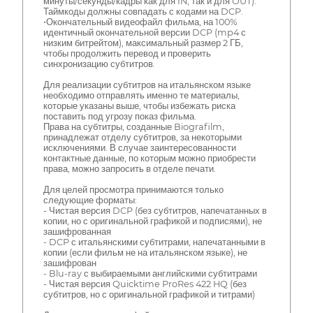
минуты/секунды/кадры как для IN, так и для OUT).
Таймкоды должны совпадать с кодами на DCP.
•Окончательный видеофайл фильма, на 100%
идентичный окончательной версии DCP (mp4 с
низким битрейтом), максимальный размер 2 ГБ,
чтобы продолжить перевод и проверить
синхронизацию субтитров.
Для реализации субтитров на итальянском языке
необходимо отправлять именно те материалы,
которые указаны выше, чтобы избежать риска
поставить под угрозу показ фильма.
Права на субтитры, созданные Biografilm,
принадлежат отделу субтитров, за некоторыми
исключениями. В случае заинтересованности
контактные данные, по которым можно приобрести
права, можно запросить в отделе печати.
Для целей просмотра принимаются только
следующие форматы:
- Чистая версия DCP (без субтитров, напечатанных в
копии, но с оригинальной графикой и подписями), не
зашифрованная
- DCP с итальянскими субтитрами, напечатанными в
копии (если фильм не на итальянском языке), не
зашифрован
- Blu-ray с выбираемыми английскими субтитрами
- Чистая версия Quicktime ProRes 422 HQ (без
субтитров, но с оригинальной графикой и титрами)