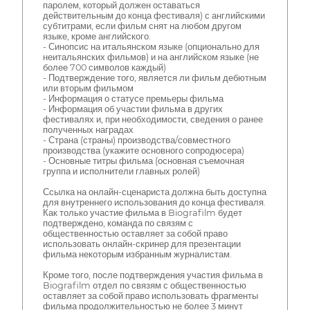
паролем, который должен оставаться
действительным до конца фестиваля) с английскими
субтитрами, если фильм снят на любом другом
языке, кроме английского.
- Синопсис на итальянском языке (опционально для
неитальянских фильмов) и на английском языке (не
более 700 символов каждый)
- Подтверждение того, является ли фильм дебютным
или вторым фильмом
- Информация о статусе премьеры фильма
- Информация об участии фильма в других
фестивалях и, при необходимости, сведения о ранее
полученных наградах
- Страна (страны) производства/совместного
производства (укажите основного сопродюсера)
- Основные титры фильма (основная съемочная
группа и исполнители главных ролей)
Ссылка на онлайн-сценариста должна быть доступна
для внутреннего использования до конца фестиваля.
Как только участие фильма в Biografilm будет
подтверждено, команда по связям с
общественностью оставляет за собой право
использовать онлайн-скринер для презентации
фильма некоторым избранным журналистам.
Кроме того, после подтверждения участия фильма в
Biografilm отдел по связям с общественностью
оставляет за собой право использовать фрагменты
фильма продолжительностью не более 3 минут