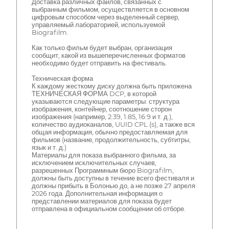
Доставка различных файлов, связанных с
выбранным фильмом, осуществляется в основном
цифровым способом через выделенный сервер,
управляемый лабораторией, используемой
Biografilm.
Как только фильм будет выбран, организация
сообщит, какой из вышеперечисленных форматов
необходимо будет отправить на фестиваль.
Техническая форма
К каждому жесткому диску должна быть приложена
ТЕХНИЧЕСКАЯ ФОРМА DCP, в которой
указываются следующие параметры: структура
изображения, контейнер, соотношение сторон
изображения (например, 2:39, 1:85, 16:9 и т. д.),
количество аудиоканалов, UUID CPL (s), а также вся
общая информация, обычно предоставляемая для
фильмов (название, продолжительность, субтитры,
язык и т. д.)
Материалы для показа выбранного фильма, за
исключением исключительных случаев,
разрешенных Программным бюро Biografilm,
должны быть доступны в течение всего фестиваля и
должны прибыть в Болонью до, а не позже 27 апреля
2026 года. Дополнительная информация о
представлении материалов для показа будет
отправлена в официальном сообщении об отборе.