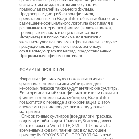
связи с этим ожидается активное участие
правообладателей выбранного фильма.
Продюсеры и дистрибьюторы фильмов,
представленных на Biografilm, обязаны обеспечить
размещение официального логотипа фестиваля в
рекламных материалах фильма (включая плакат,
трейлер, активность в социальных сетях и
Интернете) и в копию фильма для показов с
указанием участия фильма в фестивале и, в случае
присуждения, полученного приза, используя
официальную графику наград, предоставленную
Программным офисом фестиваля.
ФОРМАТЫ ПРОЕКЦИИ
Избранные фильмы будут показаны на языке
оригинала с итальянскими субтитрами; для
некоторых показов также будут английские субтитры.
Если оригинальный язык фильма не итальянский и в
фильме нет итальянских субтитров, Biografilm
позаботится о переводе и синхронизации. В этом
случае мы просим предоставить следующие
материалы:
• Список точных субтитров (все диалоги, графика,
подписи) с тайм-кодом. Список субтитров должен
быть в формате Word, RTF, XML, stl, txt или srt с
временными кодами, такими как в следующем
примере: IN 00:00:05:02 OUT 00:00:07:04. (часы/