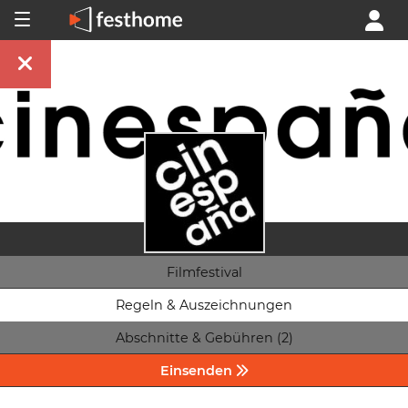
Filmfestival
Regeln & Auszeichnungen
Abschnitte & Gebühren (2)
Einsenden