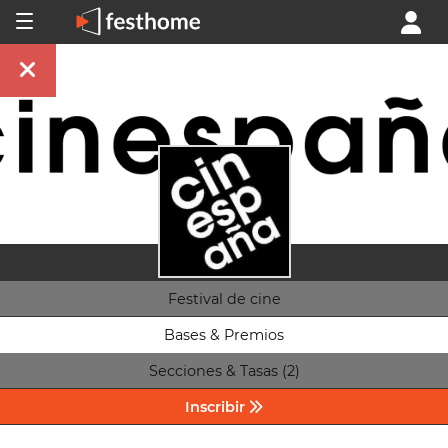
Festival de cine
Bases & Premios
Secciones & Tasas (2)
Inscribir