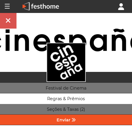
Festival de Cinema
Regras & Prêmios
Seções & Taxas (2)
Enviar