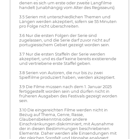
denen es sich um erste oder zweite Langfilme
handelt (unabhängig vom Alter des Regisseurs).
3.5 Serien mit unterschiedlichen Themen und
Längen werden akzeptiert, sofern sie 55 Minuten
pro Folge nicht überschreiten.
3.6 Nur die ersten Folgen der Serie sind
zugelassen, und die Serie darf zuvor nicht auf
portugiesischem Gebiet gezeigt worden sein.
3.7 Nur die ersten Staffeln der Serie werden
akzeptiert, und es darf keine bereits existierende
und vertriebene erste Staffel geben.
3.8 Serien von Autoren, die nur bis zu zwei
Spielfilme produziert haben, werden akzeptiert.
3.9 Die Filme müssen nach dem 1. Januar 2025
fertiggestellt worden sein und dürfen nicht in
früheren Ausgaben des Festivals gezeigt worden
sein.
3.10 Die eingereichten Filme werden nicht in
Bezug auf Thema, Genre, Rasse,
Glaubensbekenntnis oder andere
Einschränkungen diskriminiert, mit Ausnahme
der in diesen Bestimmungen beschriebenen
Elemente. Daher werden alle Einsendungen mit
der gleichen Sorgfalt und Hingabe analysiert.