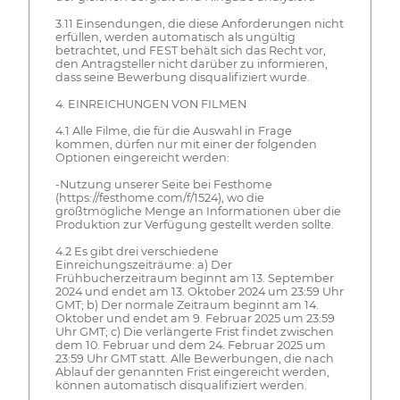
3.11 Einsendungen, die diese Anforderungen nicht
erfüllen, werden automatisch als ungültig
betrachtet, und FEST behält sich das Recht vor,
den Antragsteller nicht darüber zu informieren,
dass seine Bewerbung disqualifiziert wurde.
4. EINREICHUNGEN VON FILMEN
4.1 Alle Filme, die für die Auswahl in Frage
kommen, dürfen nur mit einer der folgenden
Optionen eingereicht werden:
-Nutzung unserer Seite bei Festhome
(https://festhome.com/f/1524), wo die
größtmögliche Menge an Informationen über die
Produktion zur Verfügung gestellt werden sollte.
4.2 Es gibt drei verschiedene
Einreichungszeiträume: a) Der
Frühbucherzeitraum beginnt am 13. September
2024 und endet am 13. Oktober 2024 um 23:59 Uhr
GMT; b) Der normale Zeitraum beginnt am 14.
Oktober und endet am 9. Februar 2025 um 23:59
Uhr GMT; c) Die verlängerte Frist findet zwischen
dem 10. Februar und dem 24. Februar 2025 um
23:59 Uhr GMT statt. Alle Bewerbungen, die nach
Ablauf der genannten Frist eingereicht werden,
können automatisch disqualifiziert werden.