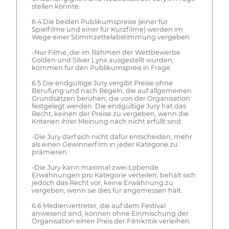
stellen könnte.
6.4 Die beiden Publikumspreise (einer für
Spielfilme und einer für Kurzfilme) werden im
Wege einer Stimmzettelabstimmung vergeben.
-Nur Filme, die im Rahmen der Wettbewerbe
Golden und Silver Lynx ausgestellt wurden,
kommen für den Publikumspreis in Frage.
6.5 Die endgültige Jury vergibt Preise ohne
Berufung und nach Regeln, die auf allgemeinen
Grundsätzen beruhen, die von der Organisation
festgelegt werden. Die endgültige Jury hat das
Recht, keinen der Preise zu vergeben, wenn die
Kriterien ihrer Meinung nach nicht erfüllt sind.
-Die Jury darf sich nicht dafür entscheiden, mehr
als einen Gewinnerfilm in jeder Kategorie zu
prämieren.
-Die Jury kann maximal zwei Lobende
Erwähnungen pro Kategorie verteilen, behält sich
jedoch das Recht vor, keine Erwähnung zu
vergeben, wenn sie dies für angemessen hält.
6.6 Medienvertreter, die auf dem Festival
anwesend sind, können ohne Einmischung der
Organisation einen Preis der Filmkritik verleihen.