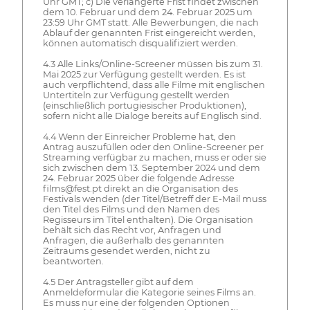
Uhr GMT; c) Die verlängerte Frist findet zwischen
dem 10. Februar und dem 24. Februar 2025 um
23:59 Uhr GMT statt. Alle Bewerbungen, die nach
Ablauf der genannten Frist eingereicht werden,
können automatisch disqualifiziert werden.
4.3 Alle Links/Online-Screener müssen bis zum 31.
Mai 2025 zur Verfügung gestellt werden. Es ist
auch verpflichtend, dass alle Filme mit englischen
Untertiteln zur Verfügung gestellt werden
(einschließlich portugiesischer Produktionen),
sofern nicht alle Dialoge bereits auf Englisch sind.
4.4 Wenn der Einreicher Probleme hat, den
Antrag auszufüllen oder den Online-Screener per
Streaming verfügbar zu machen, muss er oder sie
sich zwischen dem 13. September 2024 und dem
24. Februar 2025 über die folgende Adresse
films@fest.pt direkt an die Organisation des
Festivals wenden (der Titel/Betreff der E-Mail muss
den Titel des Films und den Namen des
Regisseurs im Titel enthalten). Die Organisation
behält sich das Recht vor, Anfragen und
Anfragen, die außerhalb des genannten
Zeitraums gesendet werden, nicht zu
beantworten.
4.5 Der Antragsteller gibt auf dem
Anmeldeformular die Kategorie seines Films an.
Es muss nur eine der folgenden Optionen