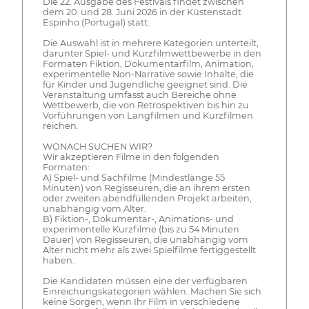
Die 22. Ausgabe des Festivals findet zwischen
dem 20. und 28. Juni 2026 in der Küstenstadt
Espinho (Portugal) statt.
Die Auswahl ist in mehrere Kategorien unterteilt,
darunter Spiel- und Kurzfilmwettbewerbe in den
Formaten Fiktion, Dokumentarfilm, Animation,
experimentelle Non-Narrative sowie Inhalte, die
für Kinder und Jugendliche geeignet sind. Die
Veranstaltung umfasst auch Bereiche ohne
Wettbewerb, die von Retrospektiven bis hin zu
Vorführungen von Langfilmen und Kurzfilmen
reichen.
WONACH SUCHEN WIR?
Wir akzeptieren Filme in den folgenden
Formaten:
A) Spiel- und Sachfilme (Mindestlänge 55
Minuten) von Regisseuren, die an ihrem ersten
oder zweiten abendfüllenden Projekt arbeiten,
unabhängig vom Alter.
B) Fiktion-, Dokumentar-, Animations- und
experimentelle Kurzfilme (bis zu 54 Minuten
Dauer) von Regisseuren, die unabhängig vom
Alter nicht mehr als zwei Spielfilme fertiggestellt
haben.
Die Kandidaten müssen eine der verfügbaren
Einreichungskategorien wählen. Machen Sie sich
keine Sorgen, wenn Ihr Film in verschiedene