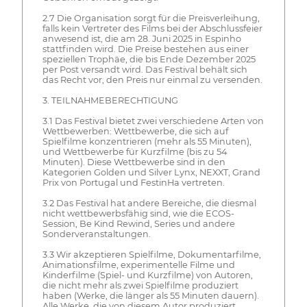
2.7 Die Organisation sorgt für die Preisverleihung,
falls kein Vertreter des Films bei der Abschlussfeier
anwesend ist, die am 28. Juni 2025 in Espinho
stattfinden wird. Die Preise bestehen aus einer
speziellen Trophäe, die bis Ende Dezember 2025
per Post versandt wird. Das Festival behält sich
das Recht vor, den Preis nur einmal zu versenden.
3. TEILNAHMEBERECHTIGUNG
3.1 Das Festival bietet zwei verschiedene Arten von
Wettbewerben: Wettbewerbe, die sich auf
Spielfilme konzentrieren (mehr als 55 Minuten),
und Wettbewerbe für Kurzfilme (bis zu 54
Minuten). Diese Wettbewerbe sind in den
Kategorien Golden und Silver Lynx, NEXXT, Grand
Prix von Portugal und FestinHa vertreten.
3.2 Das Festival hat andere Bereiche, die diesmal
nicht wettbewerbsfähig sind, wie die ECOS-
Session, Be Kind Rewind, Series und andere
Sonderveranstaltungen.
3.3 Wir akzeptieren Spielfilme, Dokumentarfilme,
Animationsfilme, experimentelle Filme und
Kinderfilme (Spiel- und Kurzfilme) von Autoren,
die nicht mehr als zwei Spielfilme produziert
haben (Werke, die länger als 55 Minuten dauern).
Alle Werke, die von diesem Autor produziert