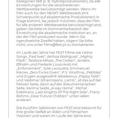
Kategorien fällt (z. B. Hybridproduktionen), da alle
Einreichungen für die verschiedenen
Wettbewerbe berücksichtigt werden. Wenn Ihr
Film auch für den NEXXT-Wettbewerb (mit
Schwerpunkt auf akademische Produktionen) in
Frage kommt, Sie jedoch möchten, dass der Film
für alle anderen Wettbewerbe berücksichtigt wird,
geben Sie bitte im Kommentarbereich der
Einreichung die akademische Institution an, an
der der Film produziert wurde. Wenn Sie
irgendwelche Zweifel haben, zögern Sie bitte
nicht, uns unter films@fest.pt zu kontaktieren.
Im Laufe der Jahre hat FEST Filme wie Celine
Songs „Past lives“, Ainhoa Rodríguez' „Mighty
Flash“, Teodora Mihais „The Civilian“, Anders
Ølholm und Frederik Louis Hviid mit
„Enforcement“, Julie Lecoustre, Emmanuel
Marres „Zero Fucks Given“, P.S. Vinothraj „Pebbles“
und Eugen ausgewählt Jebeleanus „Poppy field“;
und Valdimar Jóhannssons „Lamb“, all das auf der
fiktiven Seite, dann auf der dokumentarischen
Seite, Karima Saidis „A way Home“, Michał
Edelmans „Last Knights Of The Right Side“, Franz
Böhms „Dear Future Children“ unter vielen
anderen.
Die Kurzfilm-Sektionen von FEST sind bekannt für
ihre große Vielfalt an Stilen und filmischen
Visionen und waren im Laufe der Jahre eine