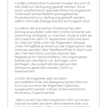
4.3 Alle Links/Online-Screener müssen bis zum 31.
Mai 2026 zur Verfügung gestellt werden. Es ist
auch verpflichtend, dass alle Filme mit englischen
Untertiteln (einschließlich portugiesischer
Produktionen) zur Verfügung gestellt werden,
sofern nicht alle Dialoge bereits auf Englisch sind.
4.4 Wenn der Einreicher Probleme hat, den
Antrag auszufüllen oder den Online-Screener per
Streaming verfügbar zu machen, muss er oder sie
sich zwischen dem 15. September 2025 und dem
24. Februar 2026 unter der folgenden Adresse
unter films@fest.pt direkt an die Organisation des
Festivals wenden (der Titel/Betreff der E-Mail muss
den Titel des Films und den Namen des
Regisseurs im Titel enthalten). Die Organisation
behält sich das Recht vor, Anfragen und
Anfragen, die außerhalb des genannten
Zeitraums gesendet werden, nicht zu
beantworten.
4.5 Der Antragsteller gibt auf dem
Anmeldeformular die Kategorie seines Films an.
Es muss nur eine der folgenden Optionen
ausgewählt werden: Fiktion; Dokumentarfilm;
Animation; Experimentell.
-Wenn es sich bei dem fraglichen Film um einen
Hybrid handelt, bei dem verschiedene Stile und