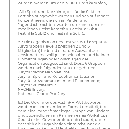
wurden, werden um den NEXXT-Preis kämpfen;
-Alle Spiel- und Kurzfilme, die für die Sektion
Festinha ausgewählt wurden und sich auf Inhalte
konzentrieren, die sich an Kinder und
Jugendliche richten, werden um einen der drei
möglichen Preise kämpfen: FestinHa Sub10,
FestinHa Sub12 und FestinHa Sub16.
6.2 Die Organisation des Festivals wird 6 separate
Jurygruppen (jeweils zwischen 2 und 5
Mitgliedern) bilden, die bei der Auswahl der
Gewinnerfilme völlige Freiheit haben und keinen
Einmischungen oder Vorschlägen der
Organisation ausgesetzt sind. Diese 6 Gruppen
werden nach folgender Struktur gebildet:
Jury für fiktionale Spielfilme;
Jury für Spiel- und Kurzdokumentationen;
Jury für Kurzanimationen und Experimente;
Jury für Kurzliteratur;
NÄCHSTE Jury;
Nationale Grand Prix-Jury.
6.3 Die Gewinner des FestinHA-Wettbewerbs
werden in einem anderen Format ermittelt, bei
dem eine vorher festgelegte Gruppe von Kindern
und Jugendlichen im Rahmen eines Workshops
über die drei Gewinnerfilme entscheidet, ohne
dass sich die Organisation einmischt, was die
Unabhängigkeit und Neutralität der Jury in Frage