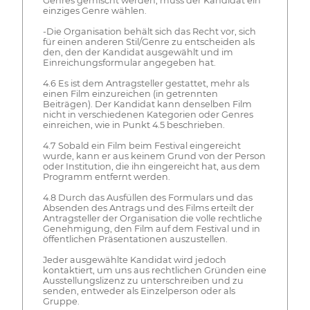
Genres gemischt werden, muss der Kandidat ein
einziges Genre wählen.
-Die Organisation behält sich das Recht vor, sich
für einen anderen Stil/Genre zu entscheiden als
den, den der Kandidat ausgewählt und im
Einreichungsformular angegeben hat.
4.6 Es ist dem Antragsteller gestattet, mehr als
einen Film einzureichen (in getrennten
Beiträgen). Der Kandidat kann denselben Film
nicht in verschiedenen Kategorien oder Genres
einreichen, wie in Punkt 4.5 beschrieben.
4.7 Sobald ein Film beim Festival eingereicht
wurde, kann er aus keinem Grund von der Person
oder Institution, die ihn eingereicht hat, aus dem
Programm entfernt werden.
4.8 Durch das Ausfüllen des Formulars und das
Absenden des Antrags und des Films erteilt der
Antragsteller der Organisation die volle rechtliche
Genehmigung, den Film auf dem Festival und in
öffentlichen Präsentationen auszustellen.
Jeder ausgewählte Kandidat wird jedoch
kontaktiert, um uns aus rechtlichen Gründen eine
Ausstellungslizenz zu unterschreiben und zu
senden, entweder als Einzelperson oder als
Gruppe.