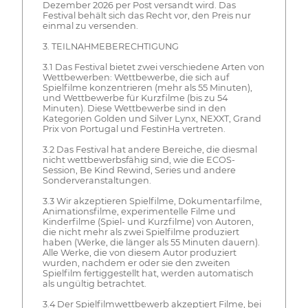
Dezember 2026 per Post versandt wird. Das
Festival behält sich das Recht vor, den Preis nur
einmal zu versenden.
3. TEILNAHMEBERECHTIGUNG
3.1 Das Festival bietet zwei verschiedene Arten von
Wettbewerben: Wettbewerbe, die sich auf
Spielfilme konzentrieren (mehr als 55 Minuten),
und Wettbewerbe für Kurzfilme (bis zu 54
Minuten). Diese Wettbewerbe sind in den
Kategorien Golden und Silver Lynx, NEXXT, Grand
Prix von Portugal und FestinHa vertreten.
3.2 Das Festival hat andere Bereiche, die diesmal
nicht wettbewerbsfähig sind, wie die ECOS-
Session, Be Kind Rewind, Series und andere
Sonderveranstaltungen.
3.3 Wir akzeptieren Spielfilme, Dokumentarfilme,
Animationsfilme, experimentelle Filme und
Kinderfilme (Spiel- und Kurzfilme) von Autoren,
die nicht mehr als zwei Spielfilme produziert
haben (Werke, die länger als 55 Minuten dauern).
Alle Werke, die von diesem Autor produziert
wurden, nachdem er oder sie den zweiten
Spielfilm fertiggestellt hat, werden automatisch
als ungültig betrachtet.
3.4 Der Spielfilmwettbewerb akzeptiert Filme, bei