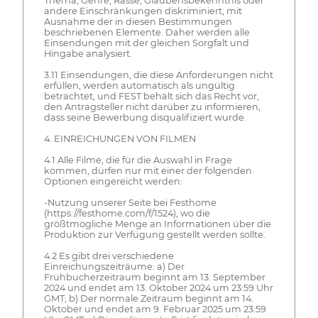
Thema, Genre, Rasse, Glaubensbekenntnis oder
andere Einschränkungen diskriminiert, mit
Ausnahme der in diesen Bestimmungen
beschriebenen Elemente. Daher werden alle
Einsendungen mit der gleichen Sorgfalt und
Hingabe analysiert.
3.11 Einsendungen, die diese Anforderungen nicht
erfüllen, werden automatisch als ungültig
betrachtet, und FEST behält sich das Recht vor,
den Antragsteller nicht darüber zu informieren,
dass seine Bewerbung disqualifiziert wurde.
4. EINREICHUNGEN VON FILMEN
4.1 Alle Filme, die für die Auswahl in Frage
kommen, dürfen nur mit einer der folgenden
Optionen eingereicht werden:
-Nutzung unserer Seite bei Festhome
(https://festhome.com/f/1524), wo die
größtmögliche Menge an Informationen über die
Produktion zur Verfügung gestellt werden sollte.
4.2 Es gibt drei verschiedene
Einreichungszeiträume: a) Der
Frühbucherzeitraum beginnt am 13. September
2024 und endet am 13. Oktober 2024 um 23:59 Uhr
GMT; b) Der normale Zeitraum beginnt am 14.
Oktober und endet am 9. Februar 2025 um 23:59