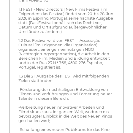
1. EINFÜHRUNG
1.1 FEST - New Directors | New Films Festival (im
Folgenden: das Festival) findet vom 20. bis 28. Juni
2026 in Espinho, Portugal, seine nächste Ausgabe
statt. (Das Festival behält sich das Recht vor,
Datum und Ort aufgrund außergewöhnlicher
Umstände zu ändern.)
1.2 Das Festival wird von FEST — Associação
Cultural (im Folgenden: die Organisation)
organisiert, einer gemeinnützigen NGO
(Nichtregierungsorganisation), die Arbeit in den
Bereichen Film, Medien und Bildung entwickelt
und in der Rua 23 N.º 768, 4500-276 Espinho,
Portugal, registriert ist.
1.3 Die 21. Ausgabe des FEST wird mit folgenden
Zielen stattfinden:
-Förderung der nachhaltigen Entwicklung von
Filmen und Vorführungen und Förderung neuer
Talente in diesem Bereich;
-Verbreitung neuer innovativer Arbeiten und
Filmdiskurse aus der ganzen Welt, wodurch ein
bevorzugter Einblick in die Welt des Neuen Kinos
geschaffen wird;
-Schaffung eines neuen Publikums für das Kino;