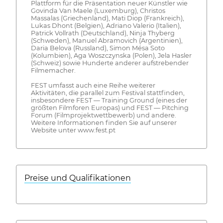
Plattform für die Präsentation neuer Künstler wie
Govinda Van Maele (Luxemburg), Christos
Massalas (Griechenland), Mati Diop (Frankreich),
Lukas Dhont (Belgien), Adriano Valerio (Italien),
Patrick Vollrath (Deutschland), Ninja Thyberg
(Schweden), Manuel Abramovich (Argentinien),
Daria Belova (Russland), Simon Mésa Soto
(Kolumbien), Aga Woszczynska (Polen), Jela Hasler
(Schweiz) sowie Hunderte anderer aufstrebender
Filmemacher.
FEST umfasst auch eine Reihe weiterer
Aktivitäten, die parallel zum Festival stattfinden,
insbesondere FEST — Training Ground (eines der
größten Filmforen Europas) und FEST — Pitching
Forum (Filmprojektwettbewerb) und andere.
Weitere Informationen finden Sie auf unserer
Website unter www.fest.pt
Preise und Qualifikationen