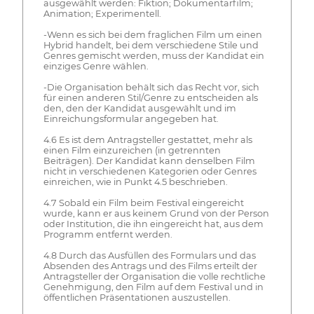
ausgewählt werden: Fiktion; Dokumentarfilm;
Animation; Experimentell.
-Wenn es sich bei dem fraglichen Film um einen
Hybrid handelt, bei dem verschiedene Stile und
Genres gemischt werden, muss der Kandidat ein
einziges Genre wählen.
-Die Organisation behält sich das Recht vor, sich
für einen anderen Stil/Genre zu entscheiden als
den, den der Kandidat ausgewählt und im
Einreichungsformular angegeben hat.
4.6 Es ist dem Antragsteller gestattet, mehr als
einen Film einzureichen (in getrennten
Beiträgen). Der Kandidat kann denselben Film
nicht in verschiedenen Kategorien oder Genres
einreichen, wie in Punkt 4.5 beschrieben.
4.7 Sobald ein Film beim Festival eingereicht
wurde, kann er aus keinem Grund von der Person
oder Institution, die ihn eingereicht hat, aus dem
Programm entfernt werden.
4.8 Durch das Ausfüllen des Formulars und das
Absenden des Antrags und des Films erteilt der
Antragsteller der Organisation die volle rechtliche
Genehmigung, den Film auf dem Festival und in
öffentlichen Präsentationen auszustellen.