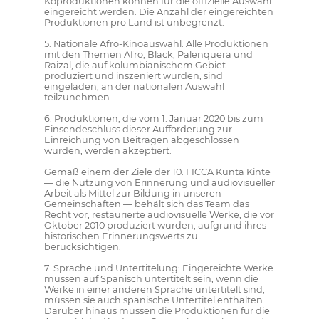
Koproduktionen können für die offizielle Auswahl
eingereicht werden. Die Anzahl der eingereichten
Produktionen pro Land ist unbegrenzt.
5. Nationale Afro-Kinoauswahl: Alle Produktionen
mit den Themen Afro, Black, Palenquera und
Raizal, die auf kolumbianischem Gebiet
produziert und inszeniert wurden, sind
eingeladen, an der nationalen Auswahl
teilzunehmen.
6. Produktionen, die vom 1. Januar 2020 bis zum
Einsendeschluss dieser Aufforderung zur
Einreichung von Beiträgen abgeschlossen
wurden, werden akzeptiert.
Gemäß einem der Ziele der 10. FICCA Kunta Kinte
— die Nutzung von Erinnerung und audiovisueller
Arbeit als Mittel zur Bildung in unseren
Gemeinschaften — behält sich das Team das
Recht vor, restaurierte audiovisuelle Werke, die vor
Oktober 2010 produziert wurden, aufgrund ihres
historischen Erinnerungswerts zu
berücksichtigen.
7. Sprache und Untertitelung: Eingereichte Werke
müssen auf Spanisch untertitelt sein; wenn die
Werke in einer anderen Sprache untertitelt sind,
müssen sie auch spanische Untertitel enthalten.
Darüber hinaus müssen die Produktionen für die