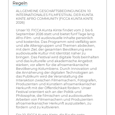
Regeln
ALLGEMEINE GESCHÄFTSBEDINGUNGEN: 10.
INTERNATIONALES FILMFESTIVAL DER KUNTA
KINTE AFRO COMMUNITY (FICCA KUNTA KINTE
2026)
Unser 10. FICCA Kunta Kinte findet vom 2. bis 6.
September 2026 statt und bietet fünf Tage lang
Afro-Film- und audiovisuelle Inhalte persönlich
und kostenlos. Das Programm wird vielfältig sein
und alle Altersgruppen und Themen abdecken,
mit dem Ziel, der gesamten Bevölkerung eine
audiovisuelle Kultur mit Identität näher zu
bringen. Das Festival wird digitale Tools beinhalten
und das kulturelle und akademische Angebot
stärken, vor allem für die afroamerikanische
Bevölkerung Kolumbiens. Durch Innovation und
die Annäherung der digitalen Technologien an
das Publikum wird die Veranstaltung die
Interaktion zwischen Filmemachern, Fotografen,
Produzenten und Künstlern afroamerikanischer
Herkunft mit der Öffentlichkeit fördern. Unser
Festival orientiert sich an der Politik und
Philosophie, die filmischen und audiovisuellen
Arbeiten von Filmemachern und Produzenten
afroamerikanischer Herkunft auszustellen, zu
fördern und zu kultivieren.
Die 10. FICCA Kunta Kinte, die für die erste