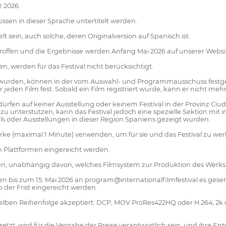
z 2026.
üssen in dieser Sprache untertitelt werden.
t sein, auch solche, deren Originalversion auf Spanisch ist.
offen und die Ergebnisse werden Anfang Mai 2026 auf unserer Website
, werden für das Festival nicht berücksichtigt.
lt wurden, können in der vom Auswahl- und Programmausschuss festgel
 jeden Film fest. Sobald ein Film registriert wurde, kann er nicht m
n, dürfen auf keiner Ausstellung oder keinem Festival in der Provinz C
zu unterstützen, kann das Festival jedoch eine spezielle Sektion mit
ls oder Ausstellungen in dieser Region Spaniens gezeigt wurden.
ke (maximal 1 Minute) verwenden, um für sie und das Festival zu wer
n Plattformen eingereicht werden.
nden, unabhängig davon, welches Filmsystem zur Produktion des Werk
n bis zum 15. Mai 2026 an program@internationalfilmfestival.es gese
b der Frist eingereicht werden.
selben Reihenfolge akzeptiert: DCP, MOV ProRes422HQ oder H.264; 2
setzt, wird für die Vergabe der Preise verantwortlich sein, und ihre En