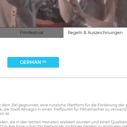
Filmfestival
Regeln & Auszeichnungen
GERMAN
ML
t dem Ziel gegründet, eine nützliche Plattform für die Förderung der
te, die Stadt Almagro in einen Treffpunkt für Filmemacher zu verwand
n ist.
tellen, die in den letzten Monaten realisiert wurden und einen Quali
. Darüber hinaus hat das Festival ein wichtiges Fenster zu Formaten g