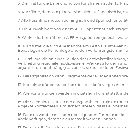
5. Die Frist für die Einreichung von Kurzfilmen ist der 15. Mär
6. Kurzfilme, deren Originalversion nicht auf Spanisch ist, m
7. Alle Kurzfilme müssen auf Englisch und Spanisch untertitel
8. Die Auswahl wird von einem AIFF-Expertenausschuss getr
9. Werke, die bei früheren AIFF-Ausgaben eingereicht wurden
10. Kurzfilme, die für die Teilnahme am Festival ausgewäh
Beirat legen die Reihenfolge und den Vorführungstermin für
11. Kurzfilme, die an einer Sektion des Festivals teilnehme
Verbreitung regionaler audiovisueller Werke zu fördern und 
organisieren, unabhängig davon, ob sie auf anderen Festiva
12. Die Organisation kann Fragmente der ausgewählten Wer
13. Kurzfilme dürfen nur online über die dafür vorgesehene
14. Alle Vorführungen werden in digitalem Format stattfi
15. Die Screening-Dateien der ausgewählten Projekte müsse
Projekte kontaktieren, um sicherzustellen, dass sie innerhal
16. Dateien werden in einem der folgenden Formate in der
Kopie verfügen, damit sie ausgestellt werden können.
17. Die offizielle Jury, die sich aus Filmfachleuten zusammen