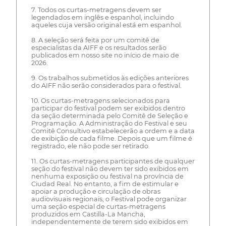
7. Todos os curtas-metragens devem ser
legendados em inglês e espanhol, incluindo
aqueles cuja versão original está em espanhol.
8. A seleção será feita por um comitê de
especialistas da AIFF e os resultados serão
publicados em nosso site no início de maio de
2026.
9. Os trabalhos submetidos às edições anteriores
do AIFF não serão considerados para o festival.
10. Os curtas-metragens selecionados para
participar do festival podem ser exibidos dentro
da seção determinada pelo Comitê de Seleção e
Programação. A Administração do Festival e seu
Comitê Consultivo estabelecerão a ordem e a data
de exibição de cada filme. Depois que um filme é
registrado, ele não pode ser retirado.
11. Os curtas-metragens participantes de qualquer
seção do festival não devem ter sido exibidos em
nenhuma exposição ou festival na província de
Ciudad Real. No entanto, a fim de estimular e
apoiar a produção e circulação de obras
audiovisuais regionais, o Festival pode organizar
uma seção especial de curtas-metragens
produzidos em Castilla-La Mancha,
independentemente de terem sido exibidos em