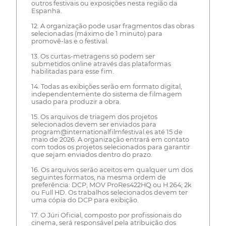
outros festivais ou exposições nesta região da
Espanha.
12. A organização pode usar fragmentos das obras
selecionadas (máximo de 1 minuto) para
promovê-las e o festival.
13. Os curtas-metragens só podem ser
submetidos online através das plataformas
habilitadas para esse fim.
14. Todas as exibições serão em formato digital,
independentemente do sistema de filmagem
usado para produzir a obra.
15. Os arquivos de triagem dos projetos
selecionados devem ser enviados para
program@internationalfilmfestival.es até 15 de
maio de 2026. A organização entrará em contato
com todos os projetos selecionados para garantir
que sejam enviados dentro do prazo.
16. Os arquivos serão aceitos em qualquer um dos
seguintes formatos, na mesma ordem de
preferência: DCP, MOV ProRes422HQ ou H.264; 2k
ou Full HD. Os trabalhos selecionados devem ter
uma cópia do DCP para exibição.
17. O Júri Oficial, composto por profissionais do
cinema, será responsável pela atribuição dos