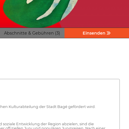
Abschnitte & Gebühren (3)
Einsenden
schen Kulturabteilung der Stadt Bagé gefördert wird.
 soziale Entwicklung der Region abzielen, sind die
er offiziellen Jury und populären Jurypreisen. Nach einer