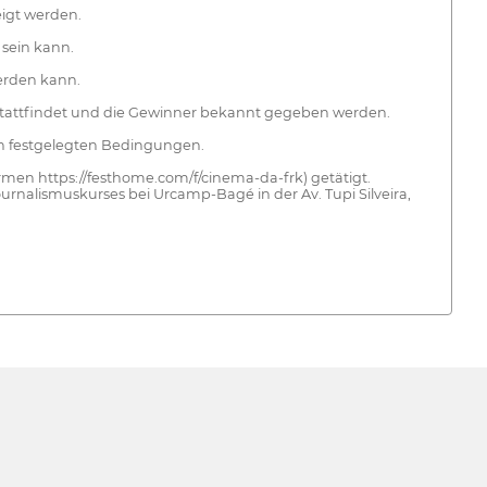
eigt werden.
sein kann.
werden kann.
 stattfindet und die Gewinner bekannt gegeben werden.
ten festgelegten Bedingungen.
rmen https://festhome.com/f/cinema-da-frk) getätigt.
ournalismuskurses bei Urcamp-Bagé in der Av. Tupi Silveira,