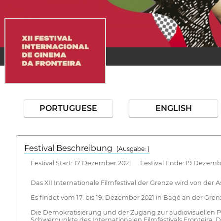
PORTUGUESE
ENGLISH
Festival Beschreibung
(Ausgabe: )
Festival Start: 17 Dezember 2021 Festival Ende: 19 Dezemb
Das XII Internationale Filmfestival der Grenze wird von der
Es findet vom 17. bis 19. Dezember 2021 in Bagé an der Grenz
Die Demokratisierung und der Zugang zur audiovisuellen Pro
Schwerpunkte des Internationalen Filmfestivals Fronteira. D