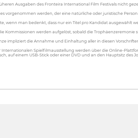
üheren Ausgaben des Fronteira International Film Festivals nicht gez
es vorgenommen werden, der eine natürliche oder juristische Person 
öchte, wenn man bedenkt, dass nur ein Titel pro Kandidat ausgewählt 
d die Kommissionen werden aufgelöst, sobald die Trophäenzeremonie
renze impliziert die Annahme und Einhaltung aller in diesen Vorschrif
r Internationalen Spielfilmausstellung werden über die Online-Plattfo
ysisch, auf einem USB-Stick oder einer DVD und an den Hauptsitz des J