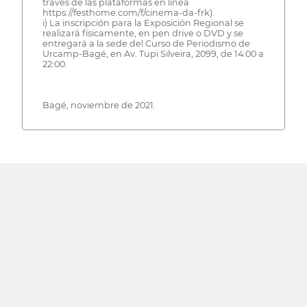
través de las plataformas en línea
https://festhome.com/f/cinema-da-frk).
i) La inscripción para la Exposición Regional se
realizará físicamente, en pen drive o DVD y se
entregará a la sede del Curso de Periodismo de
Urcamp-Bagé, en Av. Tupi Silveira, 2099, de 14:00 a
22:00.
Bagé, noviembre de 2021.