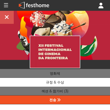
영화제
규정 & 수상
섹션 & 참가비 (3)
전송