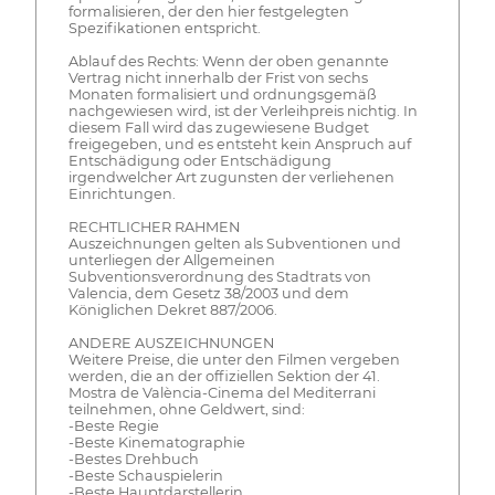
formalisieren, der den hier festgelegten
Spezifikationen entspricht.
Ablauf des Rechts: Wenn der oben genannte
Vertrag nicht innerhalb der Frist von sechs
Monaten formalisiert und ordnungsgemäß
nachgewiesen wird, ist der Verleihpreis nichtig. In
diesem Fall wird das zugewiesene Budget
freigegeben, und es entsteht kein Anspruch auf
Entschädigung oder Entschädigung
irgendwelcher Art zugunsten der verliehenen
Einrichtungen.
RECHTLICHER RAHMEN
Auszeichnungen gelten als Subventionen und
unterliegen der Allgemeinen
Subventionsverordnung des Stadtrats von
Valencia, dem Gesetz 38/2003 und dem
Königlichen Dekret 887/2006.
ANDERE AUSZEICHNUNGEN
Weitere Preise, die unter den Filmen vergeben
werden, die an der offiziellen Sektion der 41.
Mostra de València-Cinema del Mediterrani
teilnehmen, ohne Geldwert, sind:
-Beste Regie
-Beste Kinematographie
-Bestes Drehbuch
-Beste Schauspielerin
-Beste Hauptdarstellerin