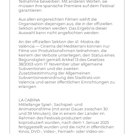
Teilnahme bewerben. Mit anderen Worten, sie
müssen ihre spanische Premiere auf dem Festival
garantieren.
Aus allen eingereichten Filmen wählt die
Organisation diejenigen aus, die in der offiziellen
Sektion antreten werden. Das Ergebnis dieser
Auswahl kann nicht angefochten werden.
An der offiziellen Sektion der 41. Mostra de
València — Cinema del Mediterrani können nur
Filme von Produktionsfirmen teilnehmen, die
keinem der Verbote unterliegen, den Status eines
Begünstigten gemäß Artikel 13 des Gesetzes
38/2003 vom 17. November über allgemeine
Subventionen und der zweiten
Zusatzbestimmung der Allgemeinen
Subventionsverordnung des Stadtrats von
Valencia und seiner öffentlichen Einrichtungen zu
erlangen.
LA CABINA
Mittellange Spiel-, Sachspiel- und
Animationsfilme (mit einer Dauer zwischen 30
und 59 Minuten), die in einem der Länder im
Rahmen des Festivals produziert oder
koproduziert wurden, nach dem 1. Januar 2025
fertiggestellt wurden und die nicht in öffentlichen
Kinos, DVD-, Video-, Fernseh- oder Video-on-