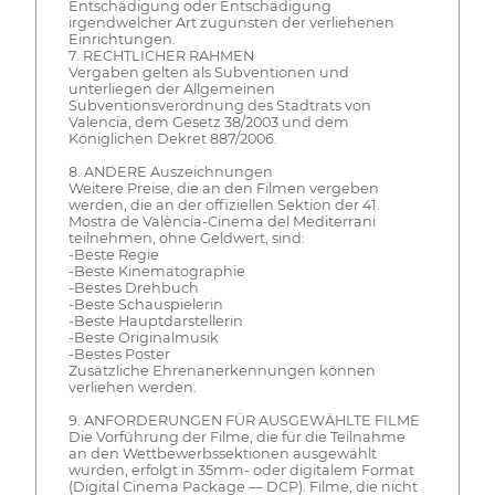
Entschädigung oder Entschädigung
irgendwelcher Art zugunsten der verliehenen
Einrichtungen.
7. RECHTLICHER RAHMEN
Vergaben gelten als Subventionen und
unterliegen der Allgemeinen
Subventionsverordnung des Stadtrats von
Valencia, dem Gesetz 38/2003 und dem
Königlichen Dekret 887/2006.
8. ANDERE Auszeichnungen
Weitere Preise, die an den Filmen vergeben
werden, die an der offiziellen Sektion der 41.
Mostra de València-Cinema del Mediterrani
teilnehmen, ohne Geldwert, sind:
-Beste Regie
-Beste Kinematographie
-Bestes Drehbuch
-Beste Schauspielerin
-Beste Hauptdarstellerin
-Beste Originalmusik
-Bestes Poster
Zusätzliche Ehrenanerkennungen können
verliehen werden.
9. ANFORDERUNGEN FÜR AUSGEWÄHLTE FILME
Die Vorführung der Filme, die für die Teilnahme
an den Wettbewerbssektionen ausgewählt
wurden, erfolgt in 35mm- oder digitalem Format
(Digital Cinema Package — DCP). Filme, die nicht