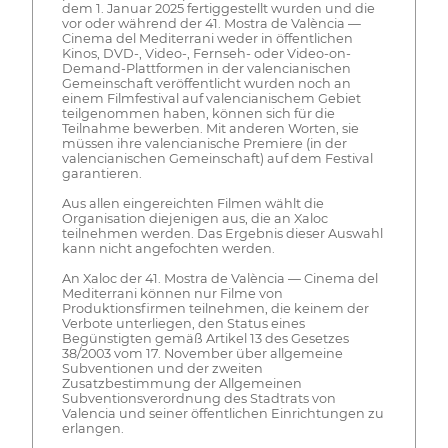
dem 1. Januar 2025 fertiggestellt wurden und die
vor oder während der 41. Mostra de València —
Cinema del Mediterrani weder in öffentlichen
Kinos, DVD-, Video-, Fernseh- oder Video-on-
Demand-Plattformen in der valencianischen
Gemeinschaft veröffentlicht wurden noch an
einem Filmfestival auf valencianischem Gebiet
teilgenommen haben, können sich für die
Teilnahme bewerben. Mit anderen Worten, sie
müssen ihre valencianische Premiere (in der
valencianischen Gemeinschaft) auf dem Festival
garantieren.
Aus allen eingereichten Filmen wählt die
Organisation diejenigen aus, die an Xaloc
teilnehmen werden. Das Ergebnis dieser Auswahl
kann nicht angefochten werden.
An Xaloc der 41. Mostra de València — Cinema del
Mediterrani können nur Filme von
Produktionsfirmen teilnehmen, die keinem der
Verbote unterliegen, den Status eines
Begünstigten gemäß Artikel 13 des Gesetzes
38/2003 vom 17. November über allgemeine
Subventionen und der zweiten
Zusatzbestimmung der Allgemeinen
Subventionsverordnung des Stadtrats von
Valencia und seiner öffentlichen Einrichtungen zu
erlangen.