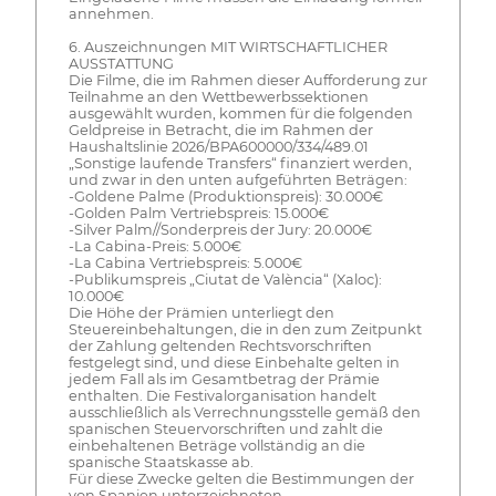
annehmen.
6. Auszeichnungen MIT WIRTSCHAFTLICHER
AUSSTATTUNG
Die Filme, die im Rahmen dieser Aufforderung zur
Teilnahme an den Wettbewerbssektionen
ausgewählt wurden, kommen für die folgenden
Geldpreise in Betracht, die im Rahmen der
Haushaltslinie 2026/BPA600000/334/489.01
„Sonstige laufende Transfers“ finanziert werden,
und zwar in den unten aufgeführten Beträgen:
-Goldene Palme (Produktionspreis): 30.000€
-Golden Palm Vertriebspreis: 15.000€
-Silver Palm//Sonderpreis der Jury: 20.000€
-La Cabina-Preis: 5.000€
-La Cabina Vertriebspreis: 5.000€
-Publikumspreis „Ciutat de València“ (Xaloc):
10.000€
Die Höhe der Prämien unterliegt den
Steuereinbehaltungen, die in den zum Zeitpunkt
der Zahlung geltenden Rechtsvorschriften
festgelegt sind, und diese Einbehalte gelten in
jedem Fall als im Gesamtbetrag der Prämie
enthalten. Die Festivalorganisation handelt
ausschließlich als Verrechnungsstelle gemäß den
spanischen Steuervorschriften und zahlt die
einbehaltenen Beträge vollständig an die
spanische Staatskasse ab.
Für diese Zwecke gelten die Bestimmungen der
von Spanien unterzeichneten