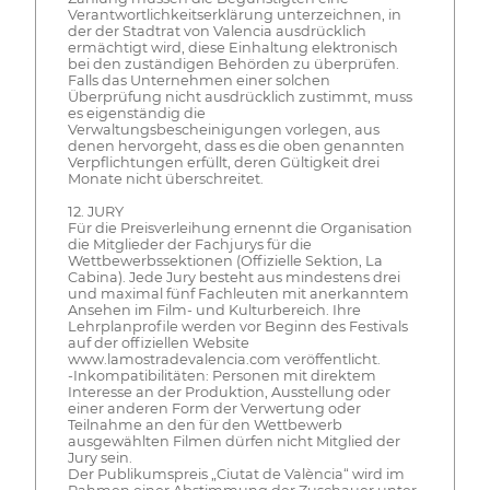
Verantwortlichkeitserklärung unterzeichnen, in
der der Stadtrat von Valencia ausdrücklich
ermächtigt wird, diese Einhaltung elektronisch
bei den zuständigen Behörden zu überprüfen.
Falls das Unternehmen einer solchen
Überprüfung nicht ausdrücklich zustimmt, muss
es eigenständig die
Verwaltungsbescheinigungen vorlegen, aus
denen hervorgeht, dass es die oben genannten
Verpflichtungen erfüllt, deren Gültigkeit drei
Monate nicht überschreitet.
12. JURY
Für die Preisverleihung ernennt die Organisation
die Mitglieder der Fachjurys für die
Wettbewerbssektionen (Offizielle Sektion, La
Cabina). Jede Jury besteht aus mindestens drei
und maximal fünf Fachleuten mit anerkanntem
Ansehen im Film- und Kulturbereich. Ihre
Lehrplanprofile werden vor Beginn des Festivals
auf der offiziellen Website
www.lamostradevalencia.com veröffentlicht.
-Inkompatibilitäten: Personen mit direktem
Interesse an der Produktion, Ausstellung oder
einer anderen Form der Verwertung oder
Teilnahme an den für den Wettbewerb
ausgewählten Filmen dürfen nicht Mitglied der
Jury sein.
Der Publikumspreis „Ciutat de València“ wird im