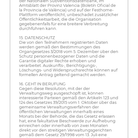
der Nationalen Subventionsdatenbank, im
Amtsblatt der Provinz Valencia (Boletín Oficial de
la Provincia de València) und auf der Festhome-
Plattform veröffentlicht, unbeschadet zusätzlicher
Öffentlichkeitsarbeit, die die Organisation
gegebenenfalls für eine breitere Verbreitung
durchführen kann.
15. DATENSCHUTZ
Die von den Teilnehmern registrierten Daten
werden gemäß den Bestimmungen des
Organgesetzes 3/2018 vom 5. Dezember über den
Schutz personenbezogener Daten und die
Garantie digitaler Rechte erhoben und
verarbeitet. Auskunfts-, Berichtigungs-,
Löschungs- und Widerspruchsrechte können auf
formellen Antrag geltend gemacht werden.
16. GEHT IN BERUFUNG
Gegen diese Resolution, mit der der
Verwaltungsweg ausgeschöpft ist, können
interessierte Parteien gemäß den Artikeln 123 und
124 des Gesetzes 39/2015 vom 1. Oktober über das
gemeinsame Verwaltungsverfahren der
öffentlichen Verwaltungen innerhalb eines
Monats bei der Behörde, die das Gesetz erlassen
hat, eine fakultative Beschwerde zur Aufhebung
einreichen oder innerhalb von zwei Monaten
direkt vor den streitigen Verwaltungsgerichten
gemäß dem Gesetz 29/1998 vom 13. Juli eine