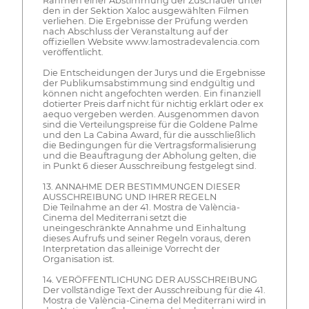
Rahmen einer Abstimmung der Zuschauer unter
den in der Sektion Xaloc ausgewählten Filmen
verliehen. Die Ergebnisse der Prüfung werden
nach Abschluss der Veranstaltung auf der
offiziellen Website www.lamostradevalencia.com
veröffentlicht.
Die Entscheidungen der Jurys und die Ergebnisse
der Publikumsabstimmung sind endgültig und
können nicht angefochten werden. Ein finanziell
dotierter Preis darf nicht für nichtig erklärt oder ex
aequo vergeben werden. Ausgenommen davon
sind die Verteilungspreise für die Goldene Palme
und den La Cabina Award, für die ausschließlich
die Bedingungen für die Vertragsformalisierung
und die Beauftragung der Abholung gelten, die
in Punkt 6 dieser Ausschreibung festgelegt sind.
13. ANNAHME DER BESTIMMUNGEN DIESER
AUSSCHREIBUNG UND IHRER REGELN
Die Teilnahme an der 41. Mostra de València-
Cinema del Mediterrani setzt die
uneingeschränkte Annahme und Einhaltung
dieses Aufrufs und seiner Regeln voraus, deren
Interpretation das alleinige Vorrecht der
Organisation ist.
14. VERÖFFENTLICHUNG DER AUSSCHREIBUNG
Der vollständige Text der Ausschreibung für die 41.
Mostra de València-Cinema del Mediterrani wird in