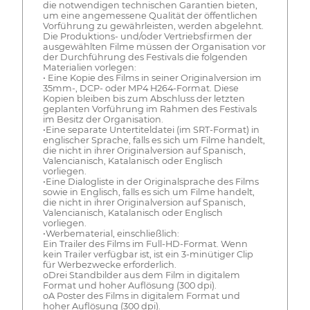
die notwendigen technischen Garantien bieten,
um eine angemessene Qualität der öffentlichen
Vorführung zu gewährleisten, werden abgelehnt.
Die Produktions- und/oder Vertriebsfirmen der
ausgewählten Filme müssen der Organisation vor
der Durchführung des Festivals die folgenden
Materialien vorlegen:
• Eine Kopie des Films in seiner Originalversion im
35mm-, DCP- oder MP4 H264-Format. Diese
Kopien bleiben bis zum Abschluss der letzten
geplanten Vorführung im Rahmen des Festivals
im Besitz der Organisation.
•Eine separate Untertiteldatei (im SRT-Format) in
englischer Sprache, falls es sich um Filme handelt,
die nicht in ihrer Originalversion auf Spanisch,
Valencianisch, Katalanisch oder Englisch
vorliegen.
•Eine Dialogliste in der Originalsprache des Films
sowie in Englisch, falls es sich um Filme handelt,
die nicht in ihrer Originalversion auf Spanisch,
Valencianisch, Katalanisch oder Englisch
vorliegen.
•Werbematerial, einschließlich:
Ein Trailer des Films im Full-HD-Format. Wenn
kein Trailer verfügbar ist, ist ein 3-minütiger Clip
für Werbezwecke erforderlich.
oDrei Standbilder aus dem Film in digitalem
Format und hoher Auflösung (300 dpi).
oA Poster des Films in digitalem Format und
hoher Auflösung (300 dpi).