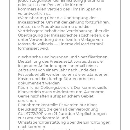
jedoch zugunsten der Einrichtung (natürliche
oder juristische Person), die für den
kommerziellen Vertrieb des Films in Spanien
verantwortlich ist.
oVereinbarung über die Übertragung der
Inkassorechte: Um mit der Zahlung fortzufahren,
müssen die Produktionsfirma und die
Vertriebsgesellschaft eine Vereinbarung über die
Übertragung der Inkassorechte abschließen, die
unter Verwendung der offiziellen Vorlage von
Mostra de València — Cinema del Mediterrani
formalisiert wird.
oTechnische Bedingungen und Spezifikationen:
Die Zahlung des Preises setzt voraus, dass die
folgenden Anforderungen innerhalb eines
Zeitraums von einem Jahr nach Ende des
Festivals erfüllt werden, sofern die entstandenen
Kosten und die durchgeführten Arbeiten
dokumentiert werden.
Räumlicher Geltungsbereich: Der kommerzielle
Kinovertrieb muss mindestens drei Autonome
Gemeinschaften auf spanischem Gebiet
erreichen.
Einnahmenkontrolle: Es werden nur Kinos
berücksichtigt, die gemäß der Verordnung
CUL/1772/2011 vom 21. Juni den Verpflichtungen
zur Besucherkontrolle und
Umsatzberichterstattung über die Einrichtungen
nachkommen.