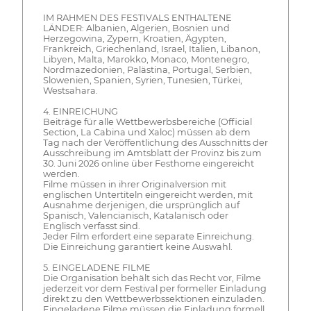
IM RAHMEN DES FESTIVALS ENTHALTENE
LÄNDER: Albanien, Algerien, Bosnien und
Herzegowina, Zypern, Kroatien, Ägypten,
Frankreich, Griechenland, Israel, Italien, Libanon,
Libyen, Malta, Marokko, Monaco, Montenegro,
Nordmazedonien, Palästina, Portugal, Serbien,
Slowenien, Spanien, Syrien, Tunesien, Türkei,
Westsahara.
4. EINREICHUNG
Beiträge für alle Wettbewerbsbereiche (Official
Section, La Cabina und Xaloc) müssen ab dem
Tag nach der Veröffentlichung des Ausschnitts der
Ausschreibung im Amtsblatt der Provinz bis zum
30. Juni 2026 online über Festhome eingereicht
werden.
Filme müssen in ihrer Originalversion mit
englischen Untertiteln eingereicht werden, mit
Ausnahme derjenigen, die ursprünglich auf
Spanisch, Valencianisch, Katalanisch oder
Englisch verfasst sind.
Jeder Film erfordert eine separate Einreichung.
Die Einreichung garantiert keine Auswahl.
5. EINGELADENE FILME
Die Organisation behält sich das Recht vor, Filme
jederzeit vor dem Festival per formeller Einladung
direkt zu den Wettbewerbssektionen einzuladen.
Eingeladene Filme müssen die Einladung formell