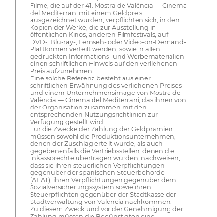
Filme, die auf der 41. Mostra de València — Cinema
del Mediterrani mit einem Geldpreis
ausgezeichnet wurden, verpflichten sich, in den
Kopien der Werke, die zur Ausstellung in
öffentlichen Kinos, anderen Filmfestivals, auf
DVD-, Blu-ray-, Fernseh- oder Video-on-Demand-
Plattformen verteilt werden, sowie in allen
gedruckten Informations- und Werbematerialien
einen schriftlichen Hinweis auf den verliehenen
Preis aufzunehmen.
Eine solche Referenz besteht aus einer
schriftlichen Erwähnung des verliehenen Preises
und einem Unternehmensimage von Mostra de
València — Cinema del Mediterrani, das ihnen von
der Organisation zusammen mit den
entsprechenden Nutzungsrichtlinien zur
Verfügung gestellt wird.
Für die Zwecke der Zahlung der Geldprämien
müssen sowohl die Produktionsunternehmen,
denen der Zuschlag erteilt wurde, als auch
gegebenenfalls die Vertriebsstellen, denen die
Inkassorechte übertragen wurden, nachweisen,
dass sie ihren steuerlichen Verpflichtungen
gegenüber der spanischen Steuerbehörde
(AEAT), ihren Verpflichtungen gegenüber dem
Sozialversicherungssystem sowie ihren
Steuerpflichten gegenüber der Stadtkasse der
Stadtverwaltung von Valencia nachkommen.
Zu diesem Zweck und vor der Genehmigung der
Zahlung müssen die Begünstigten eine