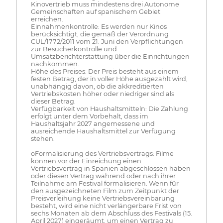
Kinovertrieb muss mindestens drei Autonome
Gemeinschaften auf spanischem Gebiet
erreichen.
Einnahmenkontrolle: Es werden nur Kinos
berücksichtigt, die gemäß der Verordnung
CUL/1772/2011 vom 21. Juni den Verpflichtungen
zur Besucherkontrolle und
Umsatzberichterstattung über die Einrichtungen
nachkommen.
Höhe des Preises: Der Preis besteht aus einem
festen Betrag, der in voller Höhe ausgezahlt wird,
unabhängig davon, ob die akkreditierten
Vertriebskosten höher oder niedriger sind als
dieser Betrag.
Verfügbarkeit von Haushaltsmitteln: Die Zahlung
erfolgt unter dem Vorbehalt, dass im
Haushaltsjahr 2027 angemessene und
ausreichende Haushaltsmittel zur Verfügung
stehen.
oFormalisierung des Vertriebsvertrags: Filme
können vor der Einreichung einen
Vertriebsvertrag in Spanien abgeschlossen haben
oder diesen Vertrag während oder nach ihrer
Teilnahme am Festival formalisieren. Wenn für
den ausgezeichneten Film zum Zeitpunkt der
Preisverleihung keine Vertriebsvereinbarung
besteht, wird eine nicht verlängerbare Frist von
sechs Monaten ab dem Abschluss des Festivals (15.
April 2027) eingeräumt, um einen Vertrag zu