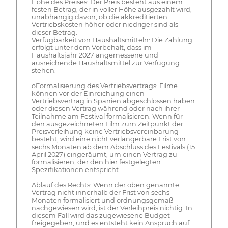
Höhe des Preises: Der Preis besteht aus einem
festen Betrag, der in voller Höhe ausgezahlt wird,
unabhängig davon, ob die akkreditierten
Vertriebskosten höher oder niedriger sind als
dieser Betrag.
Verfügbarkeit von Haushaltsmitteln: Die Zahlung
erfolgt unter dem Vorbehalt, dass im
Haushaltsjahr 2027 angemessene und
ausreichende Haushaltsmittel zur Verfügung
stehen.
oFormalisierung des Vertriebsvertrags: Filme
können vor der Einreichung einen
Vertriebsvertrag in Spanien abgeschlossen haben
oder diesen Vertrag während oder nach ihrer
Teilnahme am Festival formalisieren. Wenn für
den ausgezeichneten Film zum Zeitpunkt der
Preisverleihung keine Vertriebsvereinbarung
besteht, wird eine nicht verlängerbare Frist von
sechs Monaten ab dem Abschluss des Festivals (15.
April 2027) eingeräumt, um einen Vertrag zu
formalisieren, der den hier festgelegten
Spezifikationen entspricht.
Ablauf des Rechts: Wenn der oben genannte
Vertrag nicht innerhalb der Frist von sechs
Monaten formalisiert und ordnungsgemäß
nachgewiesen wird, ist der Verleihpreis nichtig. In
diesem Fall wird das zugewiesene Budget
freigegeben, und es entsteht kein Anspruch auf