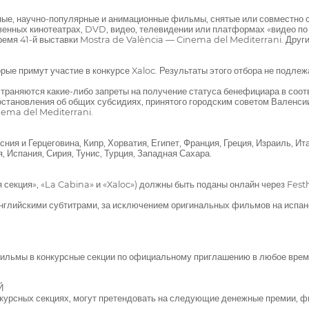
ные, научно-популярные и анимационные фильмы, снятые или совместно с
венных кинотеатрах, DVD, видео, телевидении или платформах «видео по
время 41-й выставки Mostra de València — Cinema del Mediterrani. Дру
рые примут участие в конкурсе Xaloc. Результаты этого отбора не подле
раняются какие-либо запреты на получение статуса бенефициара в соотве
тановления об общих субсидиях, принятого городским советом Валенсии 
nema del Mediterrani.
Герцеговина, Кипр, Хорватия, Египет, Франция, Греция, Израиль, Итали
 Испания, Сирия, Тунис, Турция, Западная Сахара.
 секция», «La Cabina» и «Xaloc») должны быть поданы онлайн через Fest
глийскими субтитрами, за исключением оригинальных фильмов на испанс
 фильмы в конкурсные секции по официальному приглашению в любое вр
Й
онкурсных секциях, могут претендовать на следующие денежные премии,