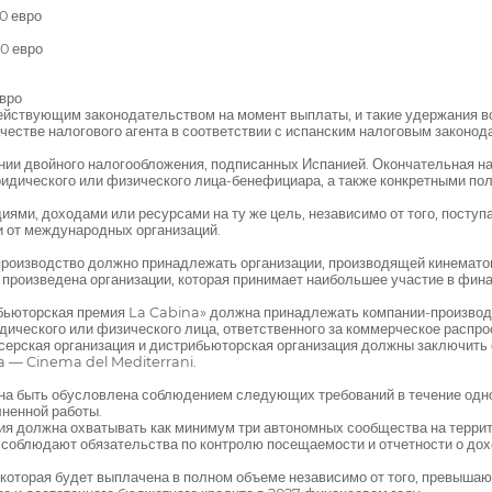
0 евро
0 евро
евро
ействующим законодательством на момент выплаты, и такие удержания в
честве налогового агента в соответствии с испанским налоговым закон
нии двойного налогообложения, подписанных Испанией. Окончательная н
идического или физического лица-бенефициара, а также конкретными по
ями, доходами или ресурсами на ту же цель, независимо от того, поступ
и от международных организаций.
а производство должно принадлежать организации, производящей кинемат
ь произведена организации, которая принимает наибольшее участие в фи
ибьюторская премия La Cabina» должна принадлежать компании-произво
ического или физического лица, ответственного за коммерческое распр
серская организация и дистрибьюторская организация должны заключить 
a — Cinema del Mediterrani.
на быть обусловлена соблюдением следующих требований в течение одно
ненной работы.
ия должна охватывать как минимум три автономных сообщества на террит
 соблюдают обязательства по контролю посещаемости и отчетности о дохо
которая будет выплачена в полном объеме независимо от того, превыша