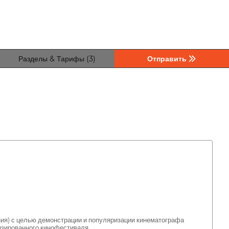
Разделы & Тарифы (3)
Отправить
ия) с целью демонстрации и популяризации кинематографа
изированного кинофестиваля.