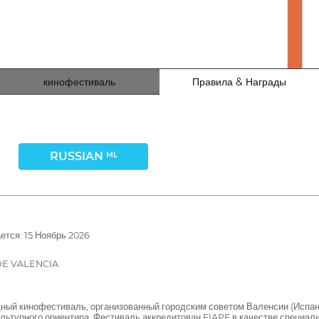
кинофестиваль
Правила & Награды
RUSSIAN
ML
тся: 15 Ноябрь 2026
E VALENCIA
ый кинофестиваль, организованный городским советом Валенсии (Испан
ультурного ориентира. Фестиваль аккредитован FIAPF в качестве специал