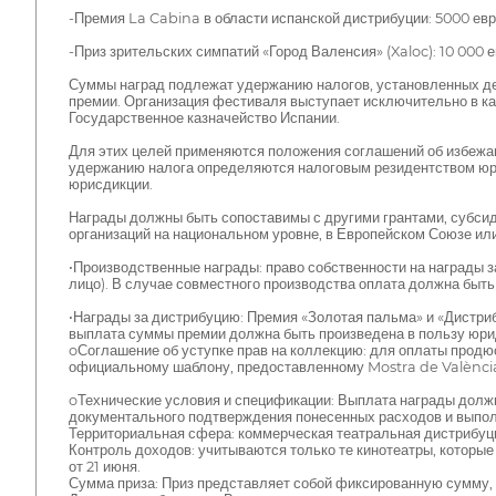
-Премия La Cabina в области испанской дистрибуции: 5000 ев
-Приз зрительских симпатий «Город Валенсия» (Xaloc): 10 000 
Суммы наград подлежат удержанию налогов, установленных д
премии. Организация фестиваля выступает исключительно в ка
Государственное казначейство Испании.
Для этих целей применяются положения соглашений об избежа
удержанию налога определяются налоговым резидентством юр
юрисдикции.
Награды должны быть сопоставимы с другими грантами, субсиди
организаций на национальном уровне, в Европейском Союзе ил
•Производственные награды: право собственности на награды 
лицо). В случае совместного производства оплата должна быт
•Награды за дистрибуцию: Премия «Золотая пальма» и «Дистр
выплата суммы премии должна быть произведена в пользу юрид
oСоглашение об уступке прав на коллекцию: для оплаты продю
официальному шаблону, предоставленному Mostra de Valènci
oТехнические условия и спецификации: Выплата награды долж
документального подтверждения понесенных расходов и выпол
Территориальная сфера: коммерческая театральная дистрибуц
Контроль доходов: учитываются только те кинотеатры, которые
от 21 июня.
Сумма приза: Приз представляет собой фиксированную сумму, 