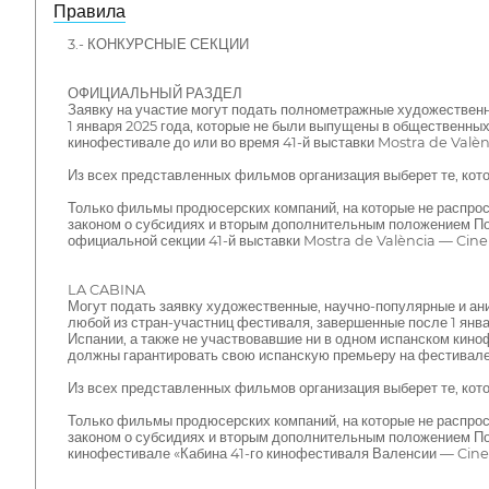
Правила
3.- КОНКУРСНЫЕ СЕКЦИИ
ОФИЦИАЛЬНЫЙ РАЗДЕЛ
Заявку на участие могут подать полнометражные художествен
1 января 2025 года, которые не были выпущены в общественных
кинофестивале до или во время 41-й выставки Mostra de Valè
Из всех представленных фильмов организация выберет те, кот
Только фильмы продюсерских компаний, на которые не распрост
законом о субсидиях и вторым дополнительным положением Пос
официальной секции 41-й выставки Mostra de València — Cine
LA CABINA
Могут подать заявку художественные, научно-популярные и а
любой из стран-участниц фестиваля, завершенные после 1 янва
Испании, а также не участвовавшие ни в одном испанском кино
должны гарантировать свою испанскую премьеру на фестивале
Из всех представленных фильмов организация выберет те, кото
Только фильмы продюсерских компаний, на которые не распрост
законом о субсидиях и вторым дополнительным положением Пос
кинофестивале «Кабина 41-го кинофестиваля Валенсии — Cine