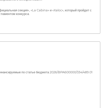
ициальная секция», «La Cabina» и «Xaloc», который пройдет с
егламентом конкурса.
 финансируемые по статье бюджета 2026/BPA600000/334/489.01