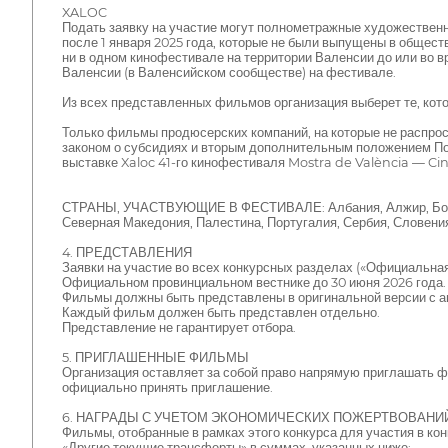
XALOC
Подать заявку на участие могут полнометражные художествен
после 1 января 2025 года, которые не были выпущены в общест
ни в одном кинофестивале на территории Валенсии до или во 
Валенсии (в Валенсийском сообществе) на фестивале.
Из всех представленных фильмов организация выберет те, кото
Только фильмы продюсерских компаний, на которые не распрост
законом о субсидиях и вторым дополнительным положением Пос
выставке Xaloc 41-го кинофестиваля Mostra de València — Ci
СТРАНЫ, УЧАСТВУЮЩИЕ В ФЕСТИВАЛЕ: Албания, Алжир, Босния и 
Северная Македония, Палестина, Португалия, Сербия, Словения,
4. ПРЕДСТАВЛЕНИЯ
Заявки на участие во всех конкурсных разделах («Официальная
Официальном провинциальном вестнике до 30 июня 2026 года.
Фильмы должны быть представлены в оригинальной версии с ан
Каждый фильм должен быть представлен отдельно.
Представление не гарантирует отбора.
5. ПРИГЛАШЕННЫЕ ФИЛЬМЫ
Организация оставляет за собой право напрямую приглашать
официально принять приглашение.
6. НАГРАДЫ С УЧЕТОМ ЭКОНОМИЧЕСКИХ ПОЖЕРТВОВАНИ
Фильмы, отобранные в рамках этого конкурса для участия в к
«Другие текущие трансферты» в суммах, указанных ниже: