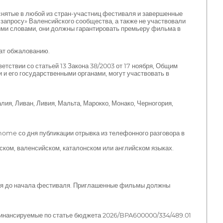
нятые в любой из стран-участниц фестиваля и завершенные
 запросу» Валенсийского сообщества, а также не участвовали
гими словами, они должны гарантировать премьеру фильма в
жат обжалованию.
тствии со статьей 13 Закона 38/2003 от 17 ноября, Общим
и его государственными органами, могут участвовать в
я, Ливан, Ливия, Мальта, Марокко, Монако, Черногория,
home со дня публикации отрывка из телефонного разговора в
ком, валенсийском, каталонском или английском языках.
емя до начала фестиваля. Приглашенные фильмы должны
 финансируемые по статье бюджета 2026/BPA600000/334/489.01