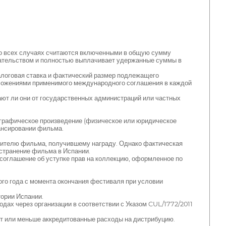
о всех случаях считаются включенными в общую сумму
одательством и полностью выплачивает удержанные суммы в
алоговая ставка и фактический размер подлежащего
ложениями применимого международного соглашения в каждой
ают ли они от государственных администраций или частных
ографическое произведение (физическое или юридическое
нансировании фильма.
дителю фильма, получившему награду. Однако фактическая
остранение фильма в Испании.
соглашение об уступке прав на коллекцию, оформленное по
го года с момента окончания фестиваля при условии
ории Испании.
дах через организации в соответствии с Указом CUL/1772/2011
ют или меньше аккредитованные расходы на дистрибуцию.