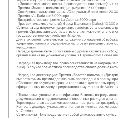
-« Золотая пальмовая ветвь» (производственная премия): 30 00
-Премия «Золотая пальма» за дистрибуцию: 15 000 евро
-Серебряная пальмовая пальма/Специальный приз жюри: 20 00
-Премия «Ла Кабина»: 5 000 евро
-Дистрибьюторская премия La Cabina: 5000 евро
-Приз зрительских симпатий «Город Валенсия» (Xaloc): 10 000 
Суммы наград подлежат удержанию налогов, установленных д
премии. Организация фестиваля выступает исключительно в ка
Государственное казначейство Испании.
Для этих целей применяются положения соглашений об избежа
удержанию налога определяются налоговым резидентством юр
юрисдикции.
Награды должны быть сопоставимы с другими грантами, субсиди
организаций на национальном уровне, в Европейском Союзе ил
•Награды за производство: право собственности на награды з
лицо). В случае совместного производства оплата должна быт
•Награды за дистрибуцию: Премия «Золотая пальма» и «Дистр
выплата суммы премии должна быть произведена в пользу юрид
oСоглашение об уступке прав на коллекцию: для оплаты продю
официальному шаблону, предоставленному Mostra de Valènci
oТехнические условия и спецификации: Выплата награды долж
документального подтверждения понесенных расходов и выпол
Территориальная сфера: коммерческая театральная дистрибуц
Контроль доходов: учитываются только те кинотеатры, которые
от 21 июня.
Сумма приза: Приз представляет собой фиксированную сумму, 