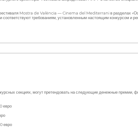
фестиваля Mostra de València — Cinema del Mediterrani в разделах «Оф
 они соответствуют требованиям, установленным настоящим конкурсом и р
онкурсных секциях, могут претендовать на следующие денежные премии,
0 евро
вро
0 евро