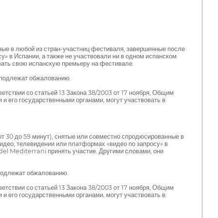
ые в любой из стран-участниц фестиваля, завершенные после
у» в Испании, а также не участвовали ни в одном испанском
вать свою испанскую премьеру на фестивале.
е подлежат обжалованию.
тствии со статьей 13 Закона 38/2003 от 17 ноября, Общим
и его государственными органами, могут участвовать в
 30 до 59 минут), снятые или совместно спродюсированные в
идео, телевидении или платформах «видео по запросу» в
el Mediterrani принять участие. Другими словами, они
 подлежат обжалованию.
тствии со статьей 13 Закона 38/2003 от 17 ноября, Общим
и его государственными органами, могут участвовать в