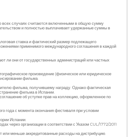
о всех случаях считаются включенными в общую сумму
одательством и полностью выплачивает удержанные суммы в
алоговая ставка и фактический размер подлежащего
ложениями применимого международного соглашения в каждой
ают ли они от государственных администраций или частных
атографическое произведение (физическое или юридическое
нансировании фильма.
дителю фильма, получившему награду. Однако фактическая
остранение фильма в Испании.
соглашение об уступке прав на коллекцию, оформленное по
го года с момента окончания фестиваля при условии
ории Испании.
дах через организации в соответствии с Указом CUL/1772/2011
ют или меньше аккредитованные расходы на дистрибуцию.