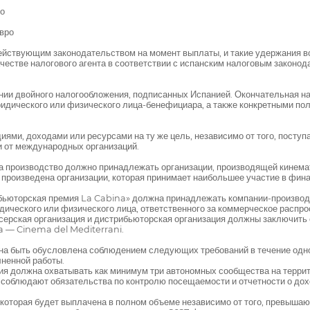
ро
евро
ействующим законодательством на момент выплаты, и такие удержания в
честве налогового агента в соответствии с испанским налоговым закон
нии двойного налогообложения, подписанных Испанией. Окончательная н
идического или физического лица-бенефициара, а также конкретными по
ями, доходами или ресурсами на ту же цель, независимо от того, поступ
и от международных организаций.
за производство должно принадлежать организации, производящей кинем
ь произведена организации, которая принимает наибольшее участие в фи
ибьюторская премия La Cabina» должна принадлежать компании-произво
ического или физического лица, ответственного за коммерческое распр
серская организация и дистрибьюторская организация должны заключить 
a — Cinema del Mediterrani.
на быть обусловлена соблюдением следующих требований в течение одно
ненной работы.
ия должна охватывать как минимум три автономных сообщества на террит
 соблюдают обязательства по контролю посещаемости и отчетности о дохо
которая будет выплачена в полном объеме независимо от того, превыша