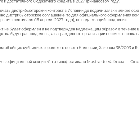
о и достаточного бюджетного кредита в 2027 финансовом году.
ать дистрибьюторский контракт в Испании до подачи заявки или же офор
но дистрибьюторское соглашение, то для официального оформления кон
крытия фестиваля (15 апреля 2027 года), не подлежащий продлению.
кт не будет оформлен и не подтвержден надлежащим образом в течение ш
тва будут распределены, а награжденные организации не имеют права н
 об общих субсидиях городского совета Валенсии, Законом 38/2003 и К
 в официальной секции 41-го кинофестиваля Mostra de València — Cine