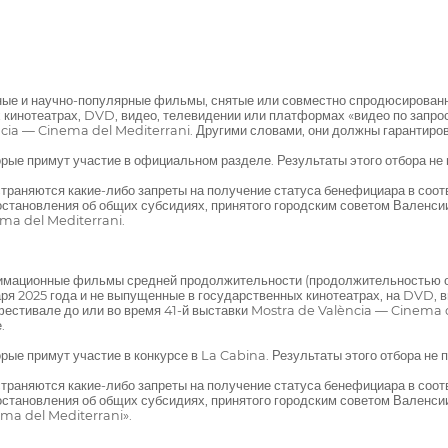
ные и научно-популярные фильмы, снятые или совместно спродюсированн
 кинотеатрах, DVD, видео, телевидении или платформах «видео по запрос
ncia — Cinema del Mediterrani. Другими словами, они должны гарантиро
орые примут участие в официальном разделе. Результаты этого отбора н
раняются какие-либо запреты на получение статуса бенефициара в соотве
тановления об общих субсидиях, принятого городским советом Валенсии 
ma del Mediterrani.
нимационные фильмы средней продолжительности (продолжительностью от
ря 2025 года и не выпущенные в государственных кинотеатрах, на DVD, в
фестивале до или во время 41-й выставки Mostra de València — Cinema d
.
рые примут участие в конкурсе в La Cabina. Результаты этого отбора не
раняются какие-либо запреты на получение статуса бенефициара в соотве
тановления об общих субсидиях, принятого городским советом Валенсии 
ma del Mediterrani».