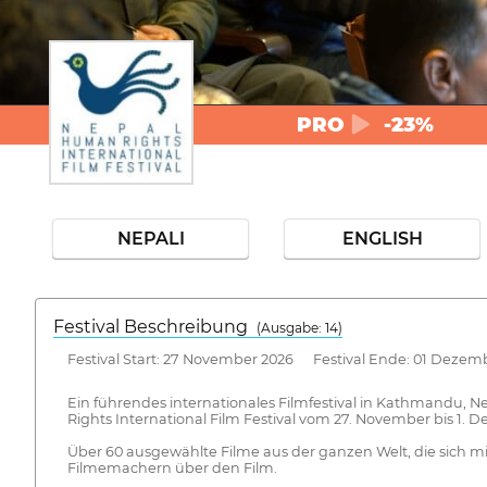
PRO
-23%
NEPALI
ENGLISH
Festival Beschreibung
(Ausgabe: 14)
Festival Start: 27 November 2026 Festival Ende: 01 Dezem
Ein führendes internationales Filmfestival in Kathmandu, Nep
Rights International Film Festival vom 27. November bis 1. D
Über 60 ausgewählte Filme aus der ganzen Welt, die sich m
Filmemachern über den Film.