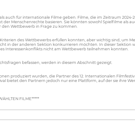
ls auch für internationale Filme geben. Filme, die im Zeitraum 2024
 der Menschenrechte basieren. Sie könnten sowohl Spielfilme als a
 für den Wettbewerb in Frage zu kommen.
lle Kriterien des Wettbewerbs erfüllen konnten, aber wichtig sind, um
cht in der anderen Sektion konkurrieren möchten. In dieser Sektion 
 eines Interessenkonflikts nicht am Wettbewerb teilnehmen konnten.
chtsfragen befassen, werden in diesem Abschnitt gezeigt.
nen produziert wurden, die Partner des 12. Internationalen Filmfesti
stival bietet den Partnern jedoch nur eine Plattform, auf der sie ihre 
ÄHLTEN FILME*****