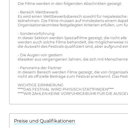
Die Filme werden in den folgenden Abschnitten gezeigt:
- Bereich Wettbewerb
Es wird einen Wettbewerbsbereich sowohl für nepalesische a
teilnehmen. Die Filme müssen auf mindestens einem Aspekt
Organisationskomitee festgelegten Kriterien erfüllen, um
- Sondervorführung
In dieser Sektion werden Spezialfilme gezeigt, die nicht a
werden auch solche Filme behandelt, die möglicherweise ni
die Auswahl des Festivals qualifiziert sind, aber aufgrund
- Die Augen von gestern
Klassiker aus vergangenen Jahren, die sich mit Menschenre
- Panorama der Partner
In diesem Bereich werden Filme gezeigt, die von Organisatio
nicht als offizielle Beiträge zum Festival anerkannt. Das Fe
WICHTIGE ERINNERUNG
****DAS FESTIVAL WIRD PHYSISCH STATTFINDEN****
****WIR ZAHLEN KEINE VORFÜHRGEBÜHR FÜR DIE AUSGEW
Preise und Qualifikationen