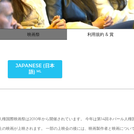
映画祭
利用規約 & 賞
JAPANESE (日本
語)
ML
国際映画祭は2010年から開催されています。 今年は第14回ネパール人権国際映
上の映画が上映されます。 一部の上映会の後には、映画製作者と映画につい