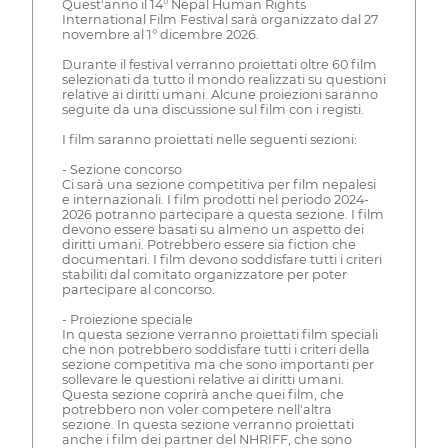
Quest'anno il 14° Nepal Human Rights
International Film Festival sarà organizzato dal 27
novembre al 1° dicembre 2026.
Durante il festival verranno proiettati oltre 60 film
selezionati da tutto il mondo realizzati su questioni
relative ai diritti umani. Alcune proiezioni saranno
seguite da una discussione sul film con i registi.
I film saranno proiettati nelle seguenti sezioni:
- Sezione concorso
Ci sarà una sezione competitiva per film nepalesi
e internazionali. I film prodotti nel periodo 2024-
2026 potranno partecipare a questa sezione. I film
devono essere basati su almeno un aspetto dei
diritti umani. Potrebbero essere sia fiction che
documentari. I film devono soddisfare tutti i criteri
stabiliti dal comitato organizzatore per poter
partecipare al concorso.
- Proiezione speciale
In questa sezione verranno proiettati film speciali
che non potrebbero soddisfare tutti i criteri della
sezione competitiva ma che sono importanti per
sollevare le questioni relative ai diritti umani.
Questa sezione coprirà anche quei film, che
potrebbero non voler competere nell'altra
sezione. In questa sezione verranno proiettati
anche i film dei partner del NHRIFF, che sono