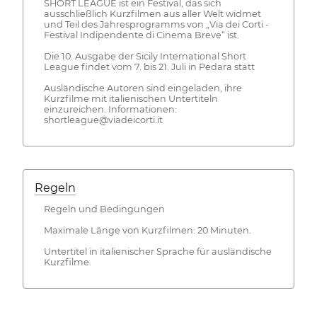
SHORT LEAGUE ist ein Festival, das sich
ausschließlich Kurzfilmen aus aller Welt widmet
und Teil des Jahresprogramms von „Via dei Corti -
Festival Indipendente di Cinema Breve“ ist.
Die 10. Ausgabe der Sicily International Short
League findet vom 7. bis 21. Juli in Pedara statt
Ausländische Autoren sind eingeladen, ihre
Kurzfilme mit italienischen Untertiteln
einzureichen. Informationen:
shortleague@viadeicorti.it
Regeln
Regeln und Bedingungen
Maximale Länge von Kurzfilmen: 20 Minuten.
Untertitel in italienischer Sprache für ausländische
Kurzfilme.