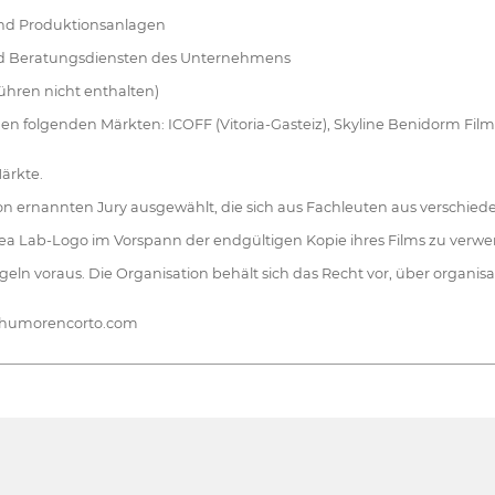
und Produktionsanlagen
und Beratungsdiensten des Unternehmens
ühren nicht enthalten)
en folgenden Märkten: ICOFF (Vitoria-Gasteiz), Skyline Benidorm Fil
ärkte.
on ernannten Jury ausgewählt, die sich aus Fachleuten aus verschie
rea Lab-Logo im Vorspann der endgültigen Kopie ihres Films zu verw
n voraus. Die Organisation behält sich das Recht vor, über organisat
n@humorencorto.com