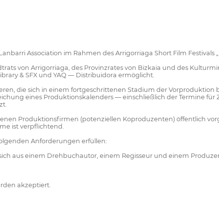
nbarri Association im Rahmen des Arrigorriaga Short Film Festivals „
dtrats von Arrigorriaga, des Provinzrates von Bizkaia und des Kulturm
rary & SFX und YAQ — Distribuidora ermöglicht.
izieren, die sich in einem fortgeschrittenen Stadium der Vorproduktio
reichung eines Produktionskalenders — einschließlich der Termine fü
zt.
nen Produktionsfirmen (potenziellen Koproduzenten) öffentlich vorge
me ist verpflichtend.
olgenden Anforderungen erfüllen:
 sich aus einem Drehbuchautor, einem Regisseur und einem Produz
rden akzeptiert.