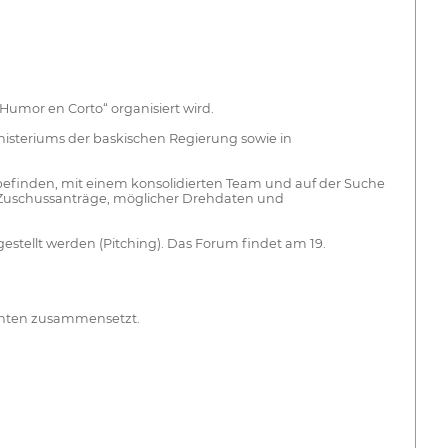
Humor en Corto“ organisiert wird.
inisteriums der baskischen Regierung sowie in
n befinden, mit einem konsolidierten Team und auf der Suche
r Zuschussanträge, möglicher Drehdaten und
stellt werden (Pitching). Das Forum findet am 19.
enten zusammensetzt.