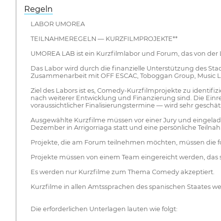
Regeln
LABOR UMOREA
TEILNAHMEREGELN — KURZFILMPROJEKTE**
UMOREA LAB ist ein Kurzfilmlabor und Forum, das von der La
Das Labor wird durch die finanzielle Unterstützung des Sta
Zusammenarbeit mit OFF ESCAC, Toboggan Group, Music Lib
Ziel des Labors ist es, Comedy-Kurzfilmprojekte zu identif
nach weiterer Entwicklung und Finanzierung sind. Die Ein
voraussichtlicher Finalisierungstermine — wird sehr geschät
Ausgewählte Kurzfilme müssen vor einer Jury und eingelade
Dezember in Arrigorriaga statt und eine persönliche Teilnah
Projekte, die am Forum teilnehmen möchten, müssen die f
Projekte müssen von einem Team eingereicht werden, das
Es werden nur Kurzfilme zum Thema Comedy akzeptiert.
Kurzfilme in allen Amtssprachen des spanischen Staates we
Die erforderlichen Unterlagen lauten wie folgt: