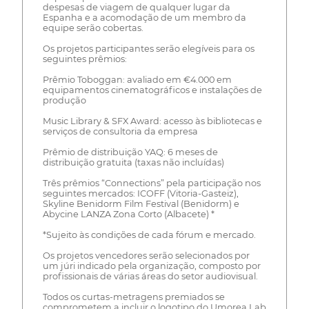
despesas de viagem de qualquer lugar da
Espanha e a acomodação de um membro da
equipe serão cobertas.
Os projetos participantes serão elegíveis para os
seguintes prêmios:
Prêmio Toboggan: avaliado em €4.000 em
equipamentos cinematográficos e instalações de
produção
Music Library & SFX Award: acesso às bibliotecas e
serviços de consultoria da empresa
Prêmio de distribuição YAQ: 6 meses de
distribuição gratuita (taxas não incluídas)
Três prêmios “Connections” pela participação nos
seguintes mercados: ICOFF (Vitoria-Gasteiz),
Skyline Benidorm Film Festival (Benidorm) e
Abycine LANZA Zona Corto (Albacete) *
*Sujeito às condições de cada fórum e mercado.
Os projetos vencedores serão selecionados por
um júri indicado pela organização, composto por
profissionais de várias áreas do setor audiovisual.
Todos os curtas-metragens premiados se
comprometem a incluir o logotipo do Umorea Lab