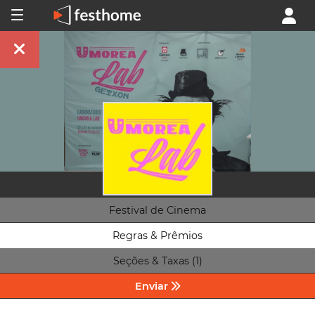
Festival de Cinema
Regras & Prêmios
Seções & Taxas (1)
Enviar