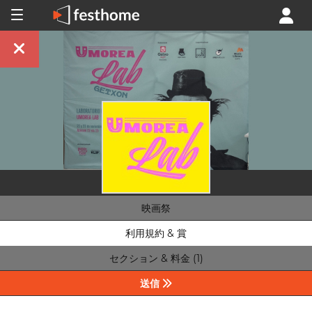
映画祭
利用規約 & 賞
セクション & 料金 (1)
送信