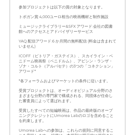
参加プロジェクトは以下の賞の対象となります。
トボガン賞:4,000ユーロ相当の映画機材と制作施設
ミュージックライブラリー&SFX アワード:会社の図書
館へのアクセスとアドバイザリーサービス
YAQ 配信アワード:6 か月間の無料配信 (料金は含まれて
いません)
ICOFF（ビトリア・ガステイス）、スカイライン・ベ
ニドーム映画祭（ベニドルム）、アビシン・ランザ・
ゾナ・コルト（アルバセテ）の3つの「コネクション」
アワード*
*各フォーラムおよびマーケットの条件に従います。
受賞プロジェクトは、オーディオビジュアル分野のさ
まざまな分野の専門家で構成される、同団体が任命し
た審査員によって選ばれます。
受賞したすべての短編映画は、作品の最終版のオープ
ニングクレジットにUmorea Labのロゴを含めること
を約束します。
Umorea Labへの参加は、これらの規則に同意するこ