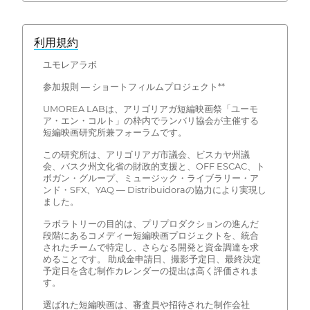
利用規約
ユモレアラボ
参加規則 — ショートフィルムプロジェクト**
UMOREA LABは、アリゴリアガ短編映画祭「ユーモ
ア・エン・コルト」の枠内でランバリ協会が主催する
短編映画研究所兼フォーラムです。
この研究所は、アリゴリアガ市議会、ビスカヤ州議
会、バスク州文化省の財政的支援と、OFF ESCAC、ト
ボガン・グループ、ミュージック・ライブラリー・ア
ンド・SFX、YAQ — Distribuidoraの協力により実現し
ました。
ラボラトリーの目的は、プリプロダクションの進んだ
段階にあるコメディー短編映画プロジェクトを、統合
されたチームで特定し、さらなる開発と資金調達を求
めることです。 助成金申請日、撮影予定日、最終決定
予定日を含む制作カレンダーの提出は高く評価されま
す。
選ばれた短編映画は、審査員や招待された制作会社