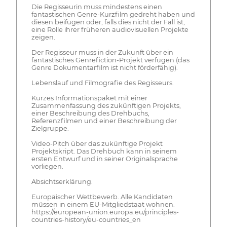
Die Regisseurin muss mindestens einen
fantastischen Genre-Kurzfilm gedreht haben und
diesen beifügen oder, falls dies nicht der Fall ist,
eine Rolle ihrer früheren audiovisuellen Projekte
zeigen.
Der Regisseur muss in der Zukunft über ein
fantastisches Genrefiction-Projekt verfügen (das
Genre Dokumentarfilm ist nicht förderfähig).
Lebenslauf und Filmografie des Regisseurs.
Kurzes Informationspaket mit einer
Zusammenfassung des zukünftigen Projekts,
einer Beschreibung des Drehbuchs,
Referenzfilmen und einer Beschreibung der
Zielgruppe.
Video-Pitch über das zukünftige Projekt
Projektskript. Das Drehbuch kann in seinem
ersten Entwurf und in seiner Originalsprache
vorliegen.
Absichtserklärung.
Europäischer Wettbewerb. Alle Kandidaten
müssen in einem EU-Mitgliedstaat wohnen.
https://european-union.europa.eu/principles-
countries-history/eu-countries_en