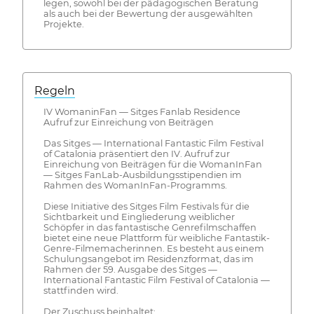
legen, sowohl bei der pädagogischen Beratung
als auch bei der Bewertung der ausgewählten
Projekte.
Regeln
IV WomaninFan — Sitges Fanlab Residence
Aufruf zur Einreichung von Beiträgen
Das Sitges — International Fantastic Film Festival
of Catalonia präsentiert den IV. Aufruf zur
Einreichung von Beiträgen für die WomanInFan
— Sitges FanLab-Ausbildungsstipendien im
Rahmen des WomanInFan-Programms.
Diese Initiative des Sitges Film Festivals für die
Sichtbarkeit und Eingliederung weiblicher
Schöpfer in das fantastische Genrefilmschaffen
bietet eine neue Plattform für weibliche Fantastik-
Genre-Filmemacherinnen. Es besteht aus einem
Schulungsangebot im Residenzformat, das im
Rahmen der 59. Ausgabe des Sitges —
International Fantastic Film Festival of Catalonia —
stattfinden wird.
Der Zuschuss beinhaltet: