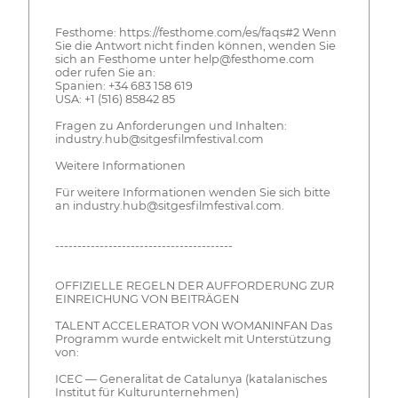
Festhome: https://festhome.com/es/faqs#2 Wenn
Sie die Antwort nicht finden können, wenden Sie
sich an Festhome unter help@festhome.com
oder rufen Sie an:
Spanien: +34 683 158 619
USA: +1 (516) 85842 85
Fragen zu Anforderungen und Inhalten:
industry.hub@sitgesfilmfestival.com
Weitere Informationen
Für weitere Informationen wenden Sie sich bitte
an industry.hub@sitgesfilmfestival.com.
----------------------------------------
OFFIZIELLE REGELN DER AUFFORDERUNG ZUR
EINREICHUNG VON BEITRÄGEN
TALENT ACCELERATOR VON WOMANINFAN Das
Programm wurde entwickelt mit Unterstützung
von:
ICEC — Generalitat de Catalunya (katalanisches
Institut für Kulturunternehmen)