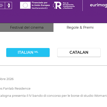
Festival del cinema
Regole & Premi
ITALIAN
CATALAN
ML
tobre 2026
es Fanlab Residence
la Catalogna presenta il IV bando di concorso per le borse di studio W