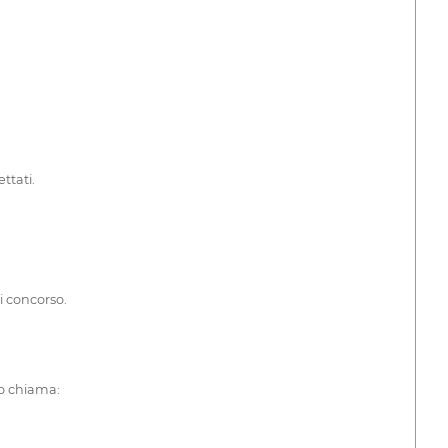
ttati.
i concorso.
 o chiama: