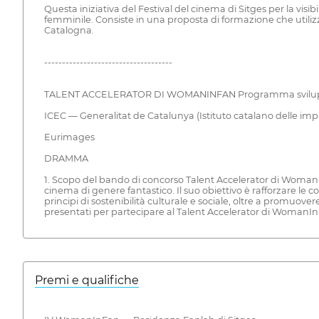
Questa iniziativa del Festival del cinema di Sitges per la visi
femminile. Consiste in una proposta di formazione che utilizza
Catalogna.
------------------------------------
TALENT ACCELERATOR DI WOMANINFAN Programma sviluppat
ICEC — Generalitat de Catalunya (Istituto catalano delle impr
Eurimages
DRAMMA
1. Scopo del bando di concorso Talent Accelerator di WomanI
cinema di genere fantastico. Il suo obiettivo è rafforzare le
principi di sostenibilità culturale e sociale, oltre a promuover
presentati per partecipare al Talent Accelerator di WomanI
Premi e qualifiche