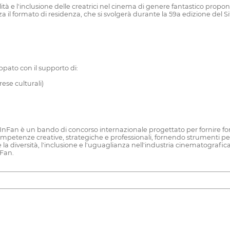
bilità e l'inclusione delle creatrici nel cinema di genere fantastico pro
 il formato di residenza, che si svolgerà durante la 59a edizione del Si
o con il supporto di:
ese culturali)
nFan è un bando di concorso internazionale progettato per fornire for
 competenze creative, strategiche e professionali, fornendo strumenti pe
e la diversità, l'inclusione e l'uguaglianza nell'industria cinematografica
nFan.