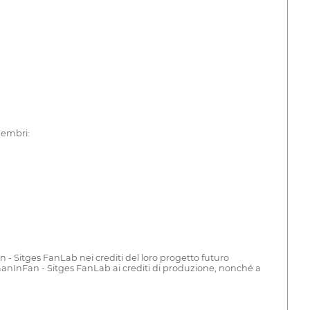
membri:
 - Sitges FanLab nei crediti del loro progetto futuro
manInFan - Sitges FanLab ai crediti di produzione, nonché a