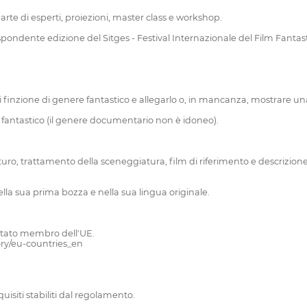
te di esperti, proiezioni, master class e workshop.
rispondente edizione del Sitges - Festival Internazionale del Film Fantas
finzione di genere fantastico e allegarlo o, in mancanza, mostrare una
e fantastico (il genere documentario non è idoneo).
ro, trattamento della sceneggiatura, film di riferimento e descrizione
la sua prima bozza e nella sua lingua originale.
 stato membro dell'UE.
ory/eu-countries_en
quisiti stabiliti dal regolamento.