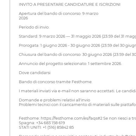
INVITO A PRESENTARE CANDIDATURE E ISCRIZIONI
Apertura del bando di concorso: 9 marzo
2026
Periodo di invio:
Standard: 9 marzo 2026 — 31 maggio 2026 (23:59 del 31 maggio
Prorogata: 1 giugno 2026 - 30 giugno 2026 (23:59 del 30 giugno
Chiusura del bando di concorso: 30 giugno 2026 (23:59 del 3
Annuncio del progetto selezionato: 1 settembre 2026.
Dove candidarsi
Bando di concorso tramite Festhome.
I materiali inviati via e-mail non saranno accettati. Le candi
Domande e problemi relativi all'invio
Problemi tecnici con il caricamento di materiali sulle piattaf
Festhome: https://festhome.com/es/faqs#2 Se non riesci a tr
Spagna: +34 683 158 619
STATI UNITI: +1 (516) 85842 85