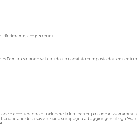
 riferimento, ecc.): 20 punti.
itges FanLab saranno valutati da un comitato composto dai seguenti 
pazione e accetteranno di includere la loro partecipazione al WomanInFan
 il beneficiario della sovvenzione si impegna ad aggiungere il logo Wo
e: