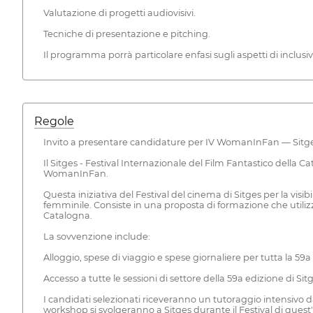
Valutazione di progetti audiovisivi.
Tecniche di presentazione e pitching.
Il programma porrà particolare enfasi sugli aspetti di inclusi
Regole
Invito a presentare candidature per IV WomanInFan — Sitg
Il Sitges - Festival Internazionale del Film Fantastico del
WomanInFan.
Questa iniziativa del Festival del cinema di Sitges per la visi
femminile. Consiste in una proposta di formazione che utilizza
Catalogna.
La sovvenzione include:
Alloggio, spese di viaggio e spese giornaliere per tutta la 59a
Accesso a tutte le sessioni di settore della 59a edizione di Si
I candidati selezionati riceveranno un tutoraggio intensivo dai
workshop si svolgeranno a Sitges durante il Festival di quest