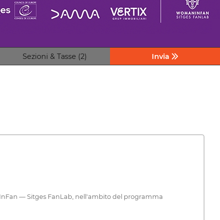
Sezioni & Tasse (2)
Invia
omanInFan — Sitges FanLab, nell'ambito del programma