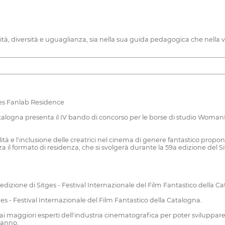
vità, diversità e uguaglianza, sia nella sua guida pedagogica che nella v
es Fanlab Residence
la Catalogna presenta il IV bando di concorso per le borse di studio W
bilità e l'inclusione delle creatrici nel cinema di genere fantastico pro
 il formato di residenza, che si svolgerà durante la 59a edizione del Si
 edizione di Sitges - Festival Internazionale del Film Fantastico della C
tges - Festival Internazionale del Film Fantastico della Catalogna.
 maggiori esperti dell'industria cinematografica per poter sviluppare i l
'anno.