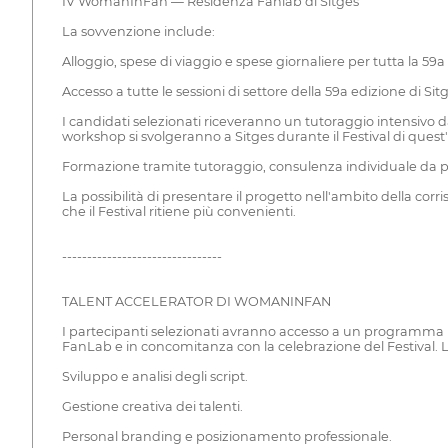
IV WomanInFan — Residenza Fanlab di Sitges
La sovvenzione include:
Alloggio, spese di viaggio e spese giornaliere per tutta la 59a
Accesso a tutte le sessioni di settore della 59a edizione di Si
I candidati selezionati riceveranno un tutoraggio intensivo dai
workshop si svolgeranno a Sitges durante il Festival di quest
Formazione tramite tutoraggio, consulenza individuale da par
La possibilità di presentare il progetto nell'ambito della cor
che il Festival ritiene più convenienti.
--------------------------------
TALENT ACCELERATOR DI WOMANINFAN
I partecipanti selezionati avranno accesso a un programma int
FanLab e in concomitanza con la celebrazione del Festival. La
Sviluppo e analisi degli script.
Gestione creativa dei talenti.
Personal branding e posizionamento professionale.