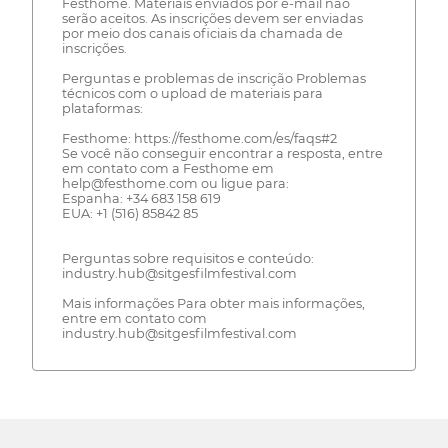
Festhome. Materiais enviados por e-mail não
serão aceitos. As inscrições devem ser enviadas
por meio dos canais oficiais da chamada de
inscrições.
Perguntas e problemas de inscrição Problemas
técnicos com o upload de materiais para
plataformas:
Festhome: https://festhome.com/es/faqs#2
Se você não conseguir encontrar a resposta, entre
em contato com a Festhome em
help@festhome.com ou ligue para:
Espanha: +34 683 158 619
EUA: +1 (516) 85842 85
Perguntas sobre requisitos e conteúdo:
industry.hub@sitgesfilmfestival.com
Mais informações Para obter mais informações,
entre em contato com
industry.hub@sitgesfilmfestival.com