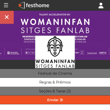
Festival de Cinema
Regras & Prêmios
Seções & Taxas (2)
Enviar