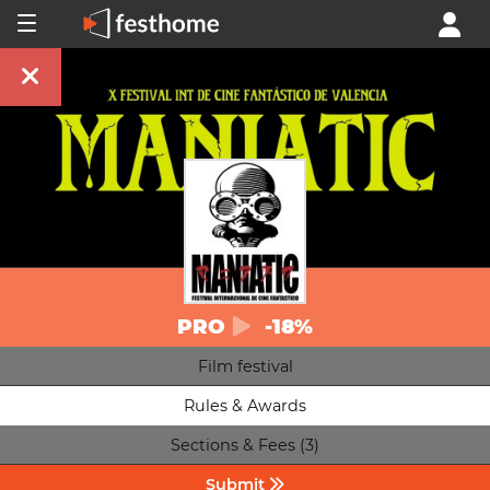
PRO
-18%
Film festival
Rules & Awards
Sections & Fees (3)
Submit