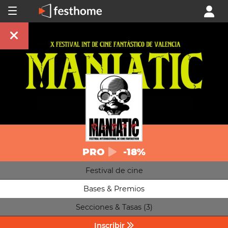
PRO
-18%
Festival de cine
Bases & Premios
Secciones & Tasas (3)
Inscribir