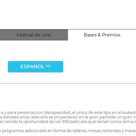
Festival de cine
Bases & Premios
ESPAÑOL
ML
ra y para personas con discapacidad, el único de este tipo en el sud
 dieciséis años, este año se proyectarán en la gran pantalla un gran 
 han tenido la oportunidad de ver 950 películas que tienen como tema 
ce programas adicionales en forma de talleres, mesas redondas y mesa