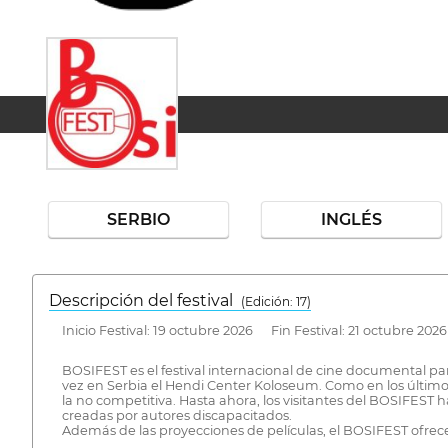
SERBIO
INGLÉS
Descripción del festival
( Edición: 17)
Inicio Festival: 19 octubre 2026 Fin Festival: 21 octubre 2026
BOSIFEST es el festival internacional de cine documental pa
vez en Serbia el Hendi Center Koloseum. Como en los últimos
la no competitiva. Hasta ahora, los visitantes del BOSIFEST
creadas por autores discapacitados.
Además de las proyecciones de películas, el BOSIFEST ofre