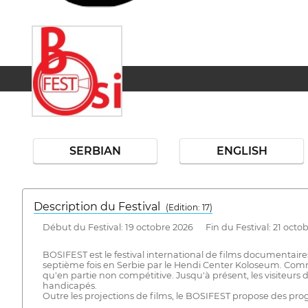
SERBIAN
ENGLISH
Description du Festival
( Edition: 17)
Début du Festival: 19 octobre 2026 Fin du Festival: 21 octo
BOSIFEST est le festival international de films documentaire
septième fois en Serbie par le Hendi Center Koloseum. Comm
qu'en partie non compétitive. Jusqu'à présent, les visiteur
handicapés.
Outre les projections de films, le BOSIFEST propose des pro