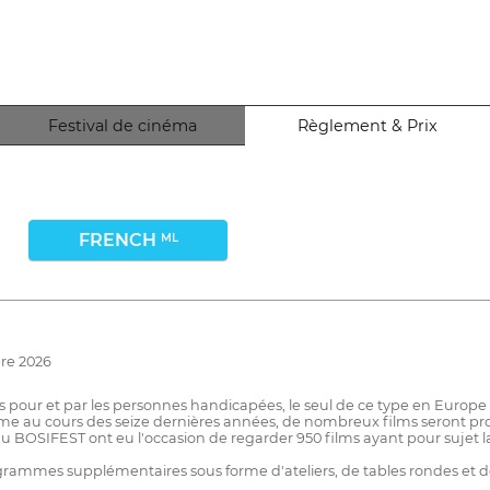
Festival de cinéma
Règlement & Prix
FRENCH
ML
bre 2026
s pour et par les personnes handicapées, le seul de ce type en Europe 
e au cours des seize dernières années, de nombreux films seront pro
s du BOSIFEST ont eu l'occasion de regarder 950 films ayant pour sujet
grammes supplémentaires sous forme d'ateliers, de tables rondes et d