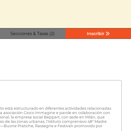
Secciones & Tasas (2)
Inscribir
to está estructurado en diferentes actividades relacionadas
r la asociación Gioco Immagine e parole en colaboración con
ional, la empresa social Beppart, con sede en Milán, que
so de las zonas urbanas, l'Istituto comprensivo 48° Madre
la —Buone Pratiche, Rassegne e Festival» promovido por