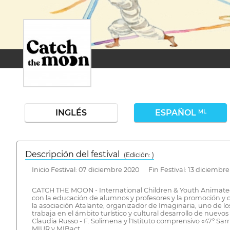
INGLÉS
ESPAÑOL
ML
Descripción del festival
( Edición: )
Inicio Festival: 07 diciembre 2020 Fin Festival: 13 diciembr
CATCH THE MOON - International Children & Youth Animated Fi
con la educación de alumnos y profesores y la promoción y d
la asociación Atalante, organizador de Imaginaria, uno de lo
trabaja en el ámbito turístico y cultural desarrollo de nuev
Claudia Russo - F. Solimena y l'Istituto comprensivo «47° S
MIUR y MIBact.