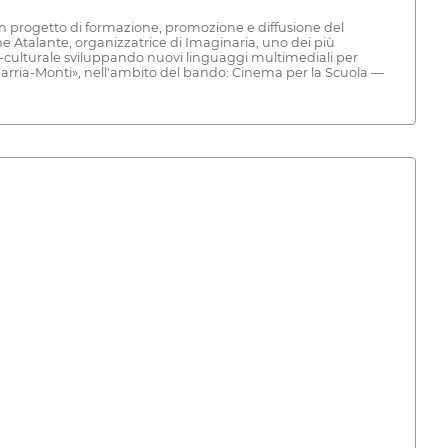
Un progetto di formazione, promozione e diffusione del
e Atalante, organizzatrice di Imaginaria, uno dei più
ico-culturale sviluppando nuovi linguaggi multimediali per
Sarria-Monti», nell'ambito del bando: Cinema per la Scuola —