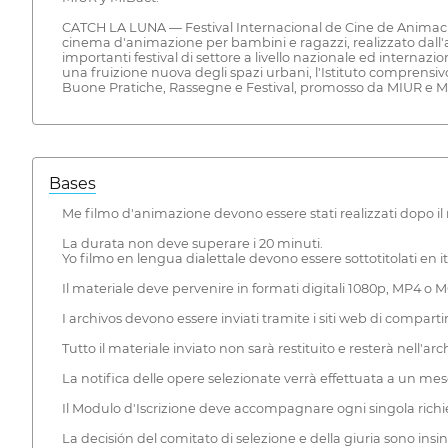
CATCH LA LUNA — Festival Internacional de Cine de Animación
cinema d'animazione per bambini e ragazzi, realizzato dall'a
importanti festival di settore a livello nazionale ed internaz
una fruizione nuova degli spazi urbani, l'Istituto comprensi
Buone Pratiche, Rassegne e Festival, promosso da MIUR e M
Bases
Me filmo d'animazione devono essere stati realizzati dopo il
La durata non deve superare i 20 minuti.
Yo filmo en lengua dialettale devono essere sottotitolati en it
Il materiale deve pervenire in formati digitali 1080p, MP4 o 
I archivos devono essere inviati tramite i siti web di comparti
Tutto il materiale inviato non sarà restituito e resterà nell'archi
La notifica delle opere selezionate verrà effettuata a un mese da
Il Modulo d'Iscrizione deve accompagnare ogni singola richi
La decisión del comitato di selezione e della giuria sono insin