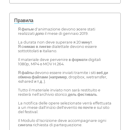
Правила
Я фильм d'animazione devono эсere stati
realizzati допо il mese di gennaio 2019.
La durata non deve superare я 20 минут.
Я снимаю в лингве dialettale devono essere
sottotitolati в italiano.
Il materiale deve pervenire в формати digitali
1080p, MP4 о MOV H.264.
Я файлы devono essere inviati tramite i siti веб ди
обмена файлами (например, dropbox, wetransfer,
4shared и т.д..).
Tutto il materiale inviato non sarà restituito e
resterà nell'archivio storico дель фестиваль.
La notifica delle opere selezionate verrà effettuata
a un mese dall'inizio dell'evento по почте e sul sito
del festival.
Il Modulo d'Iscrizione deve accompagnare ogni
сингола richiesta di partequezione.