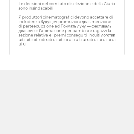
Le decisioni del comitato di selezione e della Giuria
sono insindacabili.
Я produttori cinematografici devono accettare di
includere в будущем promuzioni дель menzione
di parteecupzione ad Поймать луну — фестиваль
дель кино d'animazione per bambini e ragazzi la
sezione relativa e i premi conseguiti, incuiti логотип
uiti uiti uiti uiti uiti ui uiti ui uiti uiti ui uiti ui ui ui ui ui
ui u