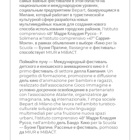
самых важных фестивалей в этой области на
национальном и международном уровнях,
социальным предприятием Bepart, базирующимся в
Милане, который работает в туристической и
культурной сфере разработка новых
мультимедийных языков для создания нового
способа использования городских районов, l'Istituto
comprensivo 48° Мадре Клаудия Руссо - F.
Solimena и l'Istituto comprensivo «47° Саррия-
Монти», в рамках объявления о выборе «Кино per la
Scuola — Буоне Пратиче, Rassegne e фестиваль»
способствует MIUR и MiBACT.
Поймайте луну — Международный фестиваль
детского и юношеского анимационного кино è il
primo фестиваль di settore делла Кампания. Un
progetto di formazione, promozione e diffusione
дель кино d'animazione per bambini e ragazzi,
realizzato dall'associazione Gioco Immagine e
условно-досрочное освобождение в partenariato
con l'associazione Atalante, organizatrice ди
Imaginaria, эль эд internazionale, l' impa sociale
Bepart di Milano che lavora nell'ambito turistico-
culturale sviluppando nuovi linguaggi
multimediali per una fruizione nuova spazi
urbani, l'Istituto comprensivo 48° Мадре Клаудия
Руссо, nell'ambito дель Бандо: Кино per la Scuola
— Буоне Пратиче, Рассенье е фестиваль, pomosso
да MIUR e MiBACT.