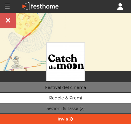
Festival del cinema
Regole & Premi
Sezioni & Tasse (2)
Invia