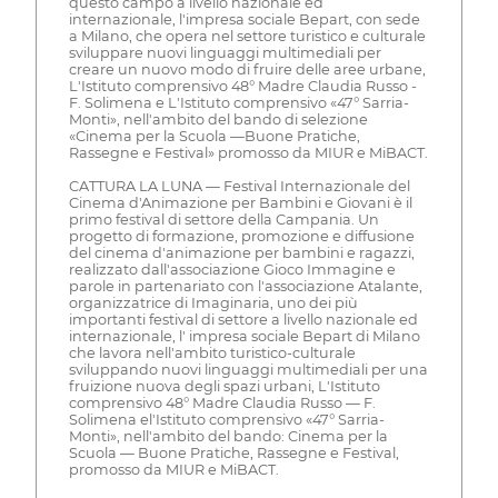
questo campo a livello nazionale ed
internazionale, l'impresa sociale Bepart, con sede
a Milano, che opera nel settore turistico e culturale
sviluppare nuovi linguaggi multimediali per
creare un nuovo modo di fruire delle aree urbane,
L'Istituto comprensivo 48° Madre Claudia Russo -
F. Solimena e L'Istituto comprensivo «47° Sarria-
Monti», nell'ambito del bando di selezione
«Cinema per la Scuola —Buone Pratiche,
Rassegne e Festival» promosso da MIUR e MiBACT.
CATTURA LA LUNA — Festival Internazionale del
Cinema d'Animazione per Bambini e Giovani è il
primo festival di settore della Campania. Un
progetto di formazione, promozione e diffusione
del cinema d'animazione per bambini e ragazzi,
realizzato dall'associazione Gioco Immagine e
parole in partenariato con l'associazione Atalante,
organizzatrice di Imaginaria, uno dei più
importanti festival di settore a livello nazionale ed
internazionale, l' impresa sociale Bepart di Milano
che lavora nell'ambito turistico-culturale
sviluppando nuovi linguaggi multimediali per una
fruizione nuova degli spazi urbani, L'Istituto
comprensivo 48° Madre Claudia Russo — F.
Solimena el'Istituto comprensivo «47° Sarria-
Monti», nell'ambito del bando: Cinema per la
Scuola — Buone Pratiche, Rassegne e Festival,
promosso da MIUR e MiBACT.