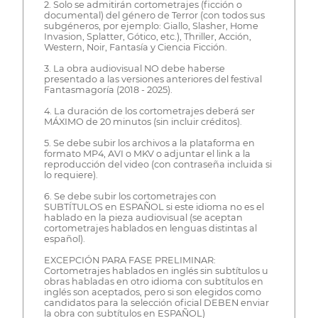
2. Solo se admitirán cortometrajes (ficción o
documental) del género de Terror (con todos sus
subgéneros, por ejemplo: Giallo, Slasher, Home
Invasion, Splatter, Gótico, etc.), Thriller, Acción,
Western, Noir, Fantasía y Ciencia Ficción.
3. La obra audiovisual NO debe haberse
presentado a las versiones anteriores del festival
Fantasmagoría (2018 - 2025).
4. La duración de los cortometrajes deberá ser
MÁXIMO de 20 minutos (sin incluir créditos).
5. Se debe subir los archivos a la plataforma en
formato MP4, AVI o MKV o adjuntar el link a la
reproducción del video (con contraseña incluida si
lo requiere).
6. Se debe subir los cortometrajes con
SUBTÍTULOS en ESPAÑOL si este idioma no es el
hablado en la pieza audiovisual (se aceptan
cortometrajes hablados en lenguas distintas al
español).
EXCEPCIÓN PARA FASE PRELIMINAR:
Cortometrajes hablados en inglés sin subtítulos u
obras habladas en otro idioma con subtítulos en
inglés son aceptados, pero si son elegidos como
candidatos para la selección oficial DEBEN enviar
la obra con subtítulos en ESPAÑOL)