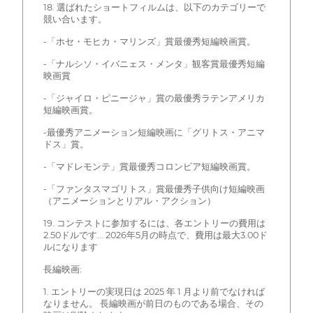
18. 選ばれたショートフィルムは、以下のカテゴリーで
競い合います。
-「ホセ・モヒカ・マリンズ」賞最優秀短編映画賞。
-「ナルシソ・イバニェス・メンタ」観客賞最優秀短編
映画賞
-「ジャイロ・ピニージャ」賞の最優秀ラテンアメリカ
短編映画賞。
-最優秀アニメーション短編映画に「グリトス・アニマ
ドス」賞。
-「マドレモンテ」賞最優秀コロンビア短編映画賞。
-「ファンタスマゴリトス」賞最優秀子供向け短編映画
（アニメーションとリアル・アクション）
19. コンテストに参加するには、各エントリーの費用は
2.50ドルです... 2026年5月の時点で、費用は最大3.00ド
ルになります
長編映画:
1. エントリーの実現日は 2025 年 1 月より前でなければ
なりません。 長編映画が前日のものである場合、その