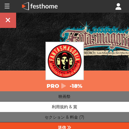
PRO
-18%
映画祭
利用規約 & 賞
セクション & 料金 (7)
送信