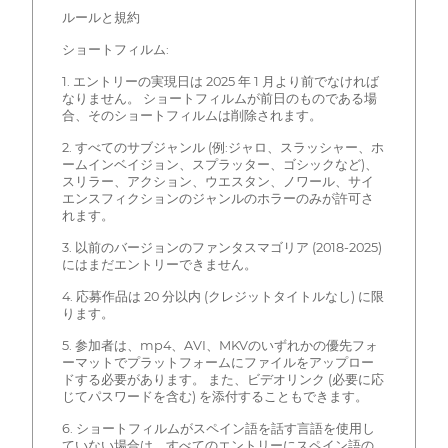
ルールと規約
ショートフィルム:
1. エントリーの実現日は 2025 年 1 月より前でなければ
なりません。 ショートフィルムが前日のものである場
合、そのショートフィルムは削除されます。
2. すべてのサブジャンル (例:ジャロ、スラッシャー、ホ
ームインベイジョン、スプラッター、ゴシックなど)、
スリラー、アクション、ウエスタン、ノワール、サイ
エンスフィクションのジャンルのホラーのみが許可さ
れます。
3. 以前のバージョンのファンタスマゴリア (2018-2025)
にはまだエントリーできません。
4. 応募作品は 20 分以内 (クレジットタイトルなし) に限
ります。
5. 参加者は、mp4、AVI、MKVのいずれかの優先フォ
ーマットでプラットフォームにファイルをアップロー
ドする必要があります。 また、ビデオリンク (必要に応
じてパスワードを含む) を添付することもできます。
6. ショートフィルムがスペイン語を話す言語を使用し
ていない場合は、すべてのエントリーにスペイン語の