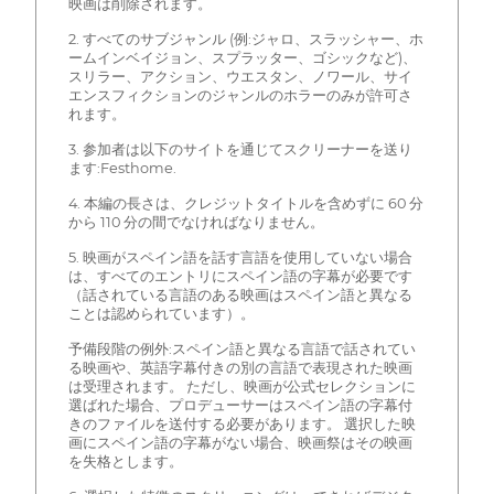
映画は削除されます。
2. すべてのサブジャンル (例:ジャロ、スラッシャー、ホ
ームインベイジョン、スプラッター、ゴシックなど)、
スリラー、アクション、ウエスタン、ノワール、サイ
エンスフィクションのジャンルのホラーのみが許可さ
れます。
3. 参加者は以下のサイトを通じてスクリーナーを送り
ます:Festhome.
4. 本編の長さは、クレジットタイトルを含めずに 60 分
から 110 分の間でなければなりません。
5. 映画がスペイン語を話す言語を使用していない場合
は、すべてのエントリにスペイン語の字幕が必要です
（話されている言語のある映画はスペイン語と異なる
ことは認められています）。
予備段階の例外:スペイン語と異なる言語で話されてい
る映画や、英語字幕付きの別の言語で表現された映画
は受理されます。 ただし、映画が公式セレクションに
選ばれた場合、プロデューサーはスペイン語の字幕付
きのファイルを送付する必要があります。 選択した映
画にスペイン語の字幕がない場合、映画祭はその映画
を失格とします。