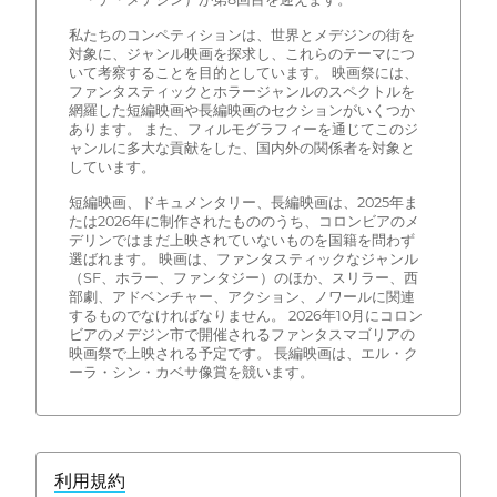
私たちのコンペティションは、世界とメデジンの街を
対象に、ジャンル映画を探求し、これらのテーマにつ
いて考察することを目的としています。 映画祭には、
ファンタスティックとホラージャンルのスペクトルを
網羅した短編映画や長編映画のセクションがいくつか
あります。 また、フィルモグラフィーを通じてこのジ
ャンルに多大な貢献をした、国内外の関係者を対象と
しています。
短編映画、ドキュメンタリー、長編映画は、2025年ま
たは2026年に制作されたもののうち、コロンビアのメ
デリンではまだ上映されていないものを国籍を問わず
選ばれます。 映画は、ファンタスティックなジャンル
（SF、ホラー、ファンタジー）のほか、スリラー、西
部劇、アドベンチャー、アクション、ノワールに関連
するものでなければなりません。 2026年10月にコロン
ビアのメデジン市で開催されるファンタスマゴリアの
映画祭で上映される予定です。 長編映画は、エル・ク
ーラ・シン・カベサ像賞を競います。
利用規約