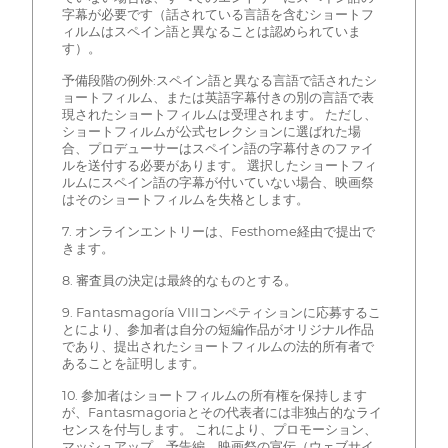
字幕が必要です（話されている言語を含むショートフ
ィルムはスペイン語と異なることは認められていま
す）。
予備段階の例外:スペイン語と異なる言語で話されたシ
ョートフィルム、または英語字幕付きの別の言語で表
現されたショートフィルムは受理されます。 ただし、
ショートフィルムが公式セレクションに選ばれた場
合、プロデューサーはスペイン語の字幕付きのファイ
ルを送付する必要があります。 選択したショートフィ
ルムにスペイン語の字幕が付いていない場合、映画祭
はそのショートフィルムを失格とします。
7. オンラインエントリーは、Festhome経由で提出で
きます。
8. 審査員の決定は最終的なものとする。
9. Fantasmagoría VIIIコンペティションに応募するこ
とにより、参加者は自分の短編作品がオリジナル作品
であり、提出されたショートフィルムの法的所有者で
あることを証明します。
10. 参加者はショートフィルムの所有権を保持します
が、Fantasmagoriaとその代表者には非独占的なライ
センスを付与します。 これにより、プロモーション、
マッシュアップ、予告編、映画祭の宣伝（ウェブサイ