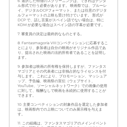
6. 選択した特徴のスクリーニングは、できればデジタ
ル形式で行う必要があります。 映画祭では、ブルーレ
イ、デジタルDCPフォーマット、または任意のデジタ
ルフォーマットの上映も受け付けています。 形式が
DCP で、話し言葉がスペイン語でない場合は、特に
KDM が必要な場合はスペイン語の字幕が必要です。
7. 審査員の決定は最終的なものとする。
8. Fantasmagoría VIIIコンペティションに応募するこ
とにより、参加者は自分の映画がオリジナル作品であ
り、提出された映画の法的所有者であることを証明し
ます。
9. 参加者は映画の所有権を保持しますが、ファンタス
マゴリアとその代表者には非独占的なライセンスを付
与します。 これにより、プロモーション、マッシュア
ップ、予告編、映画祭の宣伝（ウェブサイト、
YouTube、ソーシャルネットワーク）での画像の使用
に対して、報酬なしで映画を永続的に使用することが
できます。
10. 主要コンペティションの対象作品を選定した参加者
は、映画祭内での上映についてのみ展示権を与えま
す。
11. この組織は、ファンタスマゴリアのメインイベント