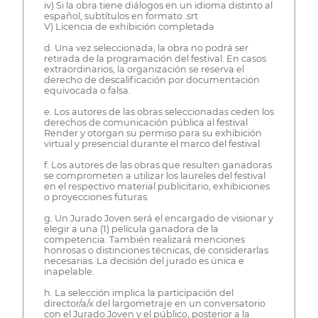
iv) Si la obra tiene diálogos en un idioma distinto al
español, subtítulos en formato .srt
V) Licencia de exhibición completada
d. Una vez seleccionada, la obra no podrá ser
retirada de la programación del festival. En casos
extraordinarios, la organización se reserva el
derecho de descalificación por documentación
equivocada o falsa.
e. Los autores de las obras seleccionadas ceden los
derechos de comunicación pública al festival
Render y otorgan su permiso para su exhibición
virtual y presencial durante el marco del festival.
f. Los autores de las obras que resulten ganadoras
se comprometen a utilizar los laureles del festival
en el respectivo material publicitario, exhibiciones
o proyecciones futuras.
g. Un Jurado Joven será el encargado de visionar y
elegir a una (1) película ganadora de la
competencia. También realizará menciones
honrosas o distinciones técnicas, de considerarlas
necesarias. La decisión del jurado es única e
inapelable.
h. La selección implica la participación del
director/a/x del largometraje en un conversatorio
con el Jurado Joven y el público, posterior a la