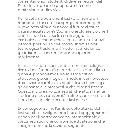
consentano agli studenti di diverse regioni del
Perù di sviluppare le proprie abilità nella
professione audiovisiva.
Per la settima edizione, il festival affronta un
momento storico in cui ogni giorno emergono
nuove possibilità e minacce. Il futuro ci causa
paura o eccitazione? Vogliamo esplorare ciò che il
cinema ha da dire sulle crisi in agguato:
ecologiche, economiche e politiche. E sui nuovi
percorsi possibili. In che modo l'innovazione
tecnologica trasforma il modo in cui creiamo,
guardiamo e consumiamo immagini in
movimento?
In una società in cui i cambiamenti tecnologici e la
rivoluzione fanno già parte della vita quotidiana
globale, proponiamo uno sguardo critico,
attraverso giovani registi. Il modo in cui il processo
di creazione cambia a seguito di una tecnologia
galoppante è la prospettiva che ci reindirizzerà.
Questo invito è rivolto ai registi che attualmente
studiano presso università o altre scuole o istituti di
istruzione superiore in qualsiasi paese.
Di conseguenza, nell'ambito delle attività del
festival, che si svolgeranno fino ad oggi, apriamo il
bando per il nostro concorso internazionale di
cortometraggi, che comprende 3 categorie che
spiegheremo nella sezione seguente.