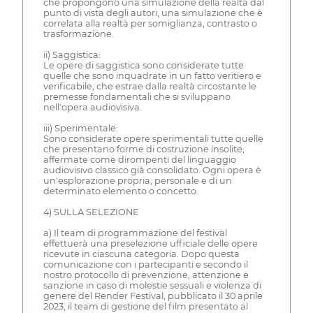
che propongono una simulazione della realtà dal
punto di vista degli autori, una simulazione che è
correlata alla realtà per somiglianza, contrasto o
trasformazione.
ii) Saggistica:
Le opere di saggistica sono considerate tutte
quelle che sono inquadrate in un fatto veritiero e
verificabile, che estrae dalla realtà circostante le
premesse fondamentali che si sviluppano
nell'opera audiovisiva.
iii) Sperimentale:
Sono considerate opere sperimentali tutte quelle
che presentano forme di costruzione insolite,
affermate come dirompenti del linguaggio
audiovisivo classico già consolidato. Ogni opera è
un'esplorazione propria, personale e di un
determinato elemento o concetto.
4) SULLA SELEZIONE
a) Il team di programmazione del festival
effettuerà una preselezione ufficiale delle opere
ricevute in ciascuna categoria. Dopo questa
comunicazione con i partecipanti e secondo il
nostro protocollo di prevenzione, attenzione e
sanzione in caso di molestie sessuali e violenza di
genere del Render Festival, pubblicato il 30 aprile
2023, il team di gestione del film presentato al