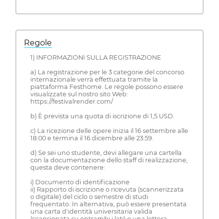
Regole
1) INFORMAZIONI SULLA REGISTRAZIONE
a) La registrazione per le 3 categorie del concorso
internazionale verrà effettuata tramite la
piattaforma Festhome. Le regole possono essere
visualizzate sul nostro sito Web:
https://festivalrender.com/
b) È prevista una quota di iscrizione di 1,5 USD.
c) La ricezione delle opere inizia il 16 settembre alle
18:00 e termina il 16 dicembre alle 23:59.
d) Se sei uno studente, devi allegare una cartella
con la documentazione dello staff di realizzazione,
questa deve contenere:
i) Documento di identificazione
ii) Rapporto di iscrizione o ricevuta (scannerizzata
o digitale) del ciclo o semestre di studi
frequentato. In alternativa, può essere presentata
una carta d'identità universitaria valida
(scansionata su entrambi i lati) o una lettera