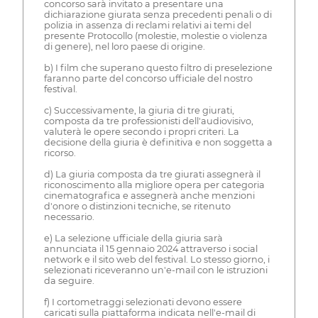
concorso sarà invitato a presentare una
dichiarazione giurata senza precedenti penali o di
polizia in assenza di reclami relativi ai temi del
presente Protocollo (molestie, molestie o violenza
di genere), nel loro paese di origine.
b) I film che superano questo filtro di preselezione
faranno parte del concorso ufficiale del nostro
festival.
c) Successivamente, la giuria di tre giurati,
composta da tre professionisti dell'audiovisivo,
valuterà le opere secondo i propri criteri. La
decisione della giuria è definitiva e non soggetta a
ricorso.
d) La giuria composta da tre giurati assegnerà il
riconoscimento alla migliore opera per categoria
cinematografica e assegnerà anche menzioni
d'onore o distinzioni tecniche, se ritenuto
necessario.
e) La selezione ufficiale della giuria sarà
annunciata il 15 gennaio 2024 attraverso i social
network e il sito web del festival. Lo stesso giorno, i
selezionati riceveranno un'e-mail con le istruzioni
da seguire.
f) I cortometraggi selezionati devono essere
caricati sulla piattaforma indicata nell'e-mail di