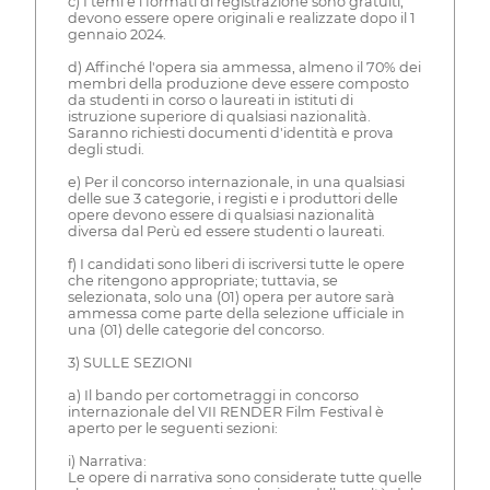
c) I temi e i formati di registrazione sono gratuiti,
devono essere opere originali e realizzate dopo il 1
gennaio 2024.
d) Affinché l'opera sia ammessa, almeno il 70% dei
membri della produzione deve essere composto
da studenti in corso o laureati in istituti di
istruzione superiore di qualsiasi nazionalità.
Saranno richiesti documenti d'identità e prova
degli studi.
e) Per il concorso internazionale, in una qualsiasi
delle sue 3 categorie, i registi e i produttori delle
opere devono essere di qualsiasi nazionalità
diversa dal Perù ed essere studenti o laureati.
f) I candidati sono liberi di iscriversi tutte le opere
che ritengono appropriate; tuttavia, se
selezionata, solo una (01) opera per autore sarà
ammessa come parte della selezione ufficiale in
una (01) delle categorie del concorso.
3) SULLE SEZIONI
a) Il bando per cortometraggi in concorso
internazionale del VII RENDER Film Festival è
aperto per le seguenti sezioni:
i) Narrativa:
Le opere di narrativa sono considerate tutte quelle