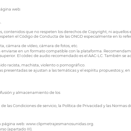
 página web:
.
os, contenidos que no respeten los derechos de Copyright, ni aquellos
o respeten el Código de Conducta de las ONGD especialmente en lo refe
eta, cámara de vídeo, cámara de fotos, etc.
en enviarse en un formato compatible con la plataforma. Recomendam
o superior. El códec de audio recomendado es el AAC-LC. También se 
do racista, machista, violento o pornográfico.
s presentadas se ajustan a las temáticas y el espíritu propuestos y, en c
 difusión y almacenamiento de los
 de las Condiciones de servicio, la Política de Privacidad y las Norma
 la página web: www.clipmetrajesmanosunidas.org.
so (apartado III).