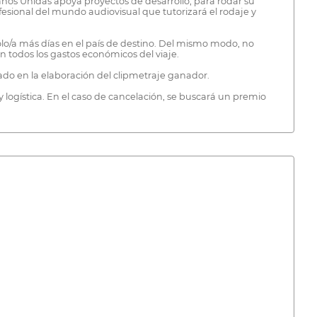
anos Unidas apoya proyectos de desarrollo, para rodar su
esional del mundo audiovisual que tutorizará el rodaje y
lo/a más días en el país de destino. Del mismo modo, no
 todos los gastos económicos del viaje.
pado en la elaboración del clipmetraje ganador.
y logística. En el caso de cancelación, se buscará un premio