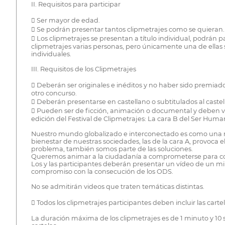
II. Requisitos para participar
 Ser mayor de edad.
 Se podrán presentar tantos clipmetrajes como se quieran.
 Los clipmetrajes se presentan a título individual, podrán pa
clipmetrajes varias personas, pero únicamente una de ellas se
individuales.
III. Requisitos de los Clipmetrajes
 Deberán ser originales e inéditos y no haber sido premiad
otro concurso.
 Deberán presentarse en castellano o subtitulados al castel
 Pueden ser de ficción, animación o documental y deben ve
edición del Festival de Clipmetrajes: La cara B del Ser Huma
Nuestro mundo globalizado e interconectado es como una mon
bienestar de nuestras sociedades, las de la cara A, provoca
problema, también somos parte de las soluciones.
Queremos animar a la ciudadanía a comprometerse para conv
Los y las participantes deberán presentar un vídeo de un mi
compromiso con la consecución de los ODS.
No se admitirán videos que traten temáticas distintas.
 Todos los clipmetrajes participantes deben incluir las cartelas
La duración máxima de los clipmetrajes es de 1 minuto y 10