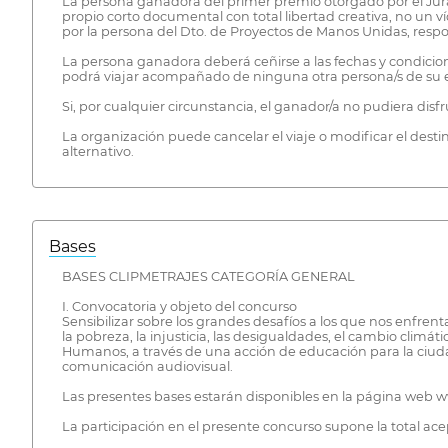
La persona ganadora del primer premio otorgado por el Jurad
propio corto documental con total libertad creativa, no un 
por la persona del Dto. de Proyectos de Manos Unidas, respo
La persona ganadora deberá ceñirse a las fechas y condicio
podrá viajar acompañado de ninguna otra persona/s de su en
Si, por cualquier circunstancia, el ganador/a no pudiera dis
La organización puede cancelar el viaje o modificar el desti
alternativo.
Bases
BASES CLIPMETRAJES CATEGORÍA GENERAL
I. Convocatoria y objeto del concurso
Sensibilizar sobre los grandes desafíos a los que nos enfr
la pobreza, la injusticia, las desigualdades, el cambio climát
Humanos, a través de una acción de educación para la ciuda
comunicación audiovisual.
Las presentes bases estarán disponibles en la página web
La participación en el presente concurso supone la total ace