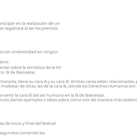
rticipar en la realización de un
 registrará al ser los premios
os con anterioridad en ningún
lano.
rsar sobre la temática de la XV
no. B de Bienestar.
eda, tiene su cara A y su cara B. Ambas caras están relacionadas, p
 el malestar de otras, las de la cara B, donde los Derechos Humanos s
ertir la cara B del ser humano en la B de Bienestar.
nuto dando ejemplos o ideas sobre cómo vivir de manera más sostenible
 de inicio y final del festival.
 segundos contando las