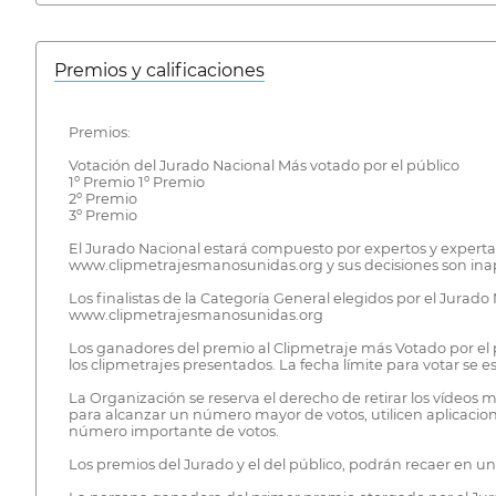
Premios y calificaciones
Premios:
Votación del Jurado Nacional Más votado por el público
1º Premio 1º Premio
2º Premio
3º Premio
El Jurado Nacional estará compuesto por expertos y expertas
www.clipmetrajesmanosunidas.org y sus decisiones son inape
Los finalistas de la Categoría General elegidos por el Jurado
www.clipmetrajesmanosunidas.org
Los ganadores del premio al Clipmetraje más Votado por el pú
los clipmetrajes presentados. La fecha límite para votar se es
La Organización se reserva el derecho de retirar los vídeos 
para alcanzar un número mayor de votos, utilicen aplicacio
número importante de votos.
Los premios del Jurado y el del público, podrán recaer en 