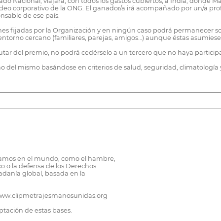
o Nacional, viajará, con todos los gastos cubiertos, a India, donde M
vídeo corporativo de la ONG. El ganador/a irá acompañado por un/a prof
nsable de ese país.
nes fijadas por la Organización y en ningún caso podrá permanecer so
torno cercano (familiares, parejas, amigos…) aunque éstas asumiesen
frutar del premio, no podrá cedérselo a un tercero que no haya partici
no del mismo basándose en criterios de salud, seguridad, climatología 
entamos en el mundo, como el hambre,
ico o la defensa de los Derechos
danía global, basada en la
 www.clipmetrajesmanosunidas.org
ptación de estas bases.