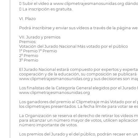
 Subir el vídeo a www.clipmetrajesmanosunidas.org dándole 
 La inscripción es gratuita.
VI. Plazo
Podrá inscribirse y enviar sus vídeos a través de la página
VII. Jurado y premios
Premios:
Votación del Jurado Nacional Más votado por el público
1º Premio 1º Premio
2º Premio
3º Premio
El Jurado Nacional estará compuesto por expertos y experta
cooperación y de la educación, su composición se publicará 
www.clipmetrajesmanosunidas.org y sus decisiones son inape
Los finalistas de la Categoría General elegidos por el Jurado
www.clipmetrajesmanosunidas.org
Los ganadores del premio al Clipmetraje más Votado por el pú
los clipmetrajes presentados. La fecha límite para votar se es
La Organización se reserva el derecho de retirar los vídeos 
para alcanzar un número mayor de votos, utilicen aplicacio
número importante de votos.
Los premios del Jurado y el del público, podrán recaer en 