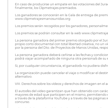
En caso de producirse un empate en las votaciones del Jurad
finalmente, los Clipmetrajes premiados.
Los ganadores se conocerán en la Gala de entrega de premio
www.clipmetrajesmanosunidas.org
Los premios serán recogidos por los ganadores, personalme
Los premios se podrán consultar en la web www.clipmetrajes
La persona ganadora del primer premio otorgado por el Jurad
propio corto documental con total libertad creativa, no un 
por la persona del Dto. de Proyectos de Manos Unidas, respo
La persona ganadora deberá ceñirse a las fechas y condicio
podrá viajar acompañado de ninguna otra persona/s de su en
Si, por cualquier circunstancia, el ganador/a no pudiera dis
La organización puede cancelar el viaje o modificar el desti
alternativo.
VIII. Derechos sobre los vídeos y derechos de imagen en el 
El autor/es del video garantizan que han obtenido con caráct
mayores de edad que participen en el mismo, permitiendo el
a través de la plataforma YouTube y a través de las páginas
concurso.