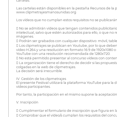
cartelas.
Las cartelas están disponibles en la pestaña Recursos de la
www.clipmetrajesmanosunidas.org
Los vídeos que no cumplan estos requisitos no se publicarán
 No se admitirán vídeos que tengan contenidos publicitari
intelectual, salvo que estén autorizados para ello, o que n
imágenes.
 Podrán ser grabados con cualquier dispositivo: móvil, tabl
 Los clipmetrajes se publican en Youtube, por lo que deb
vídeo H.264 y una resolución en formato 16:9 de 1920x1080 
YouTube con una resolución recomendada de 1280x720.
 No está permitido presentar al concurso vídeos con conteni
 La organización tiene el derecho de decidir si las propuesta
colgadas en la web de clipmetrajes.
La decisión será irrecurrible.
IV. Gestión de los clipmetrajes
El presente Festival utilizará la plataforma YouTube para la
vídeos participantes.
Por tanto, la participación en el mismo supone la aceptación
V. Inscripción
 Cumplimentar el formulario de inscripción que figura en
 Comprobar que el vídeo/s cumplan los requisitos del concur