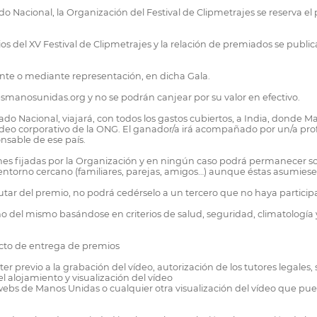
o Nacional, la Organización del Festival de Clipmetrajes se reserva el
s del XV Festival de Clipmetrajes y la relación de premiados se publi
nte o mediante representación, en dicha Gala.
manosunidas.org y no se podrán canjear por su valor en efectivo.
o Nacional, viajará, con todos los gastos cubiertos, a India, donde M
vídeo corporativo de la ONG. El ganador/a irá acompañado por un/a prof
nsable de ese país.
nes fijadas por la Organización y en ningún caso podrá permanecer so
torno cercano (familiares, parejas, amigos…) aunque éstas asumiesen
frutar del premio, no podrá cedérselo a un tercero que no haya partici
no del mismo basándose en criterios de salud, seguridad, climatología 
acto de entrega de premios
er previo a la grabación del vídeo, autorización de los tutores legales
 alojamiento y visualización del vídeo
 webs de Manos Unidas o cualquier otra visualización del vídeo que pu