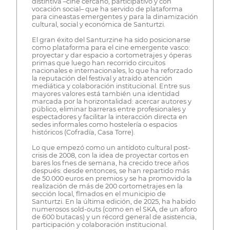
distintiva –cine cercano, participativo y con
vocación social– que ha servido de plataforma
para cineastas emergentes y para la dinamización
cultural, social y económica de Santurtzi.
El gran éxito del Santurzine ha sido posicionarse
como plataforma para el cine emergente vasco:
proyectar y dar espacio a cortometrajes y óperas
primas que luego han recorrido circuitos
nacionales e internacionales, lo que ha reforzado
la reputación del festival y atraído atención
mediática y colaboración institucional. Entre sus
mayores valores está también una identidad
marcada por la horizontalidad: acercar autores y
público, eliminar barreras entre profesionales y
espectadores y facilitar la interacción directa en
sedes informales como hostelería o espacios
históricos (Cofradía, Casa Torre).
Lo que empezó como un antídoto cultural post-
crisis de 2008, con la idea de proyectar cortos en
bares los fnes de semana, ha crecido trece años
después: desde entonces, se han repartido más
de 50.000 euros en premios y se ha promovido la
realización de más de 200 cortometrajes en la
sección local, flmados en el municipio de
Santurtzi. En la última edición, de 2025, ha habido
numerosos sold-outs (como en el SKA, de un aforo
de 600 butacas) y un récord general de asistencia,
participación y colaboración institucional.