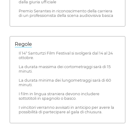
dalla giuria ufficiale
Premio Serantes in riconoscimento della carriera
di un professionista della scena audiovisiva basca
Regole
Il 14° Santurtzi Film Festival si svolgerà dal 14 al 24
ottobre.
La durata massima dei cortometraggi sarà di 15
minuti.
La durata minima dei lungometraggi sarà di 60
minuti.
I film in lingua straniera devono includere
sottotitoli in spagnolo o basco.
I vincitori verranno avvisati in anticipo per avere la
possibilità di partecipare al gala di chiusura.