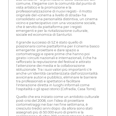
comune, il legame con la comunità dal punto di
vista artistico e la promozione e la
professionalizzazione di nuovi registi - il motto
originale del «cinema a livello di strada» ha
consolidato una personalità distintiva, un cinema
vicino e partecipativo con una vocazione sociale,
che è servito da piattaforma per i registi
emergenti e per la rivitalizzazione culturale,
sociale ed economica di Santurtzi.
Il grande successo di SZ è stato quello di
posizionarsi come piattaforma per il cinema basco
emergente: proiettare e dare spazio a
cortometraggi e opere prime che hanno poi
girato i circuiti nazionali e internazionali, il che ha
rafforzato la reputazione del festival e attirato
l'attenzione dei media e la collaborazione
istituzionale. Tra i suoi valori più importanti c'è
anche un'identità caratterizzata dall'orizzontalità:
avvicinare autori e pubblico, eliminare le barriere
tra professionisti e spettatori e facilitare
l'interazione diretta in luoghi informali come
l'ospitalità o gli spazi storici (Cofradía, Casa Torre).
Quello che era iniziato come un antidoto culturale
post-crisi del 2008, con l'idea di proiettare
cortometraggi nei bar nei fine settimana, è
cresciuto tredici anni dopo: da allora sono stati
assegnati più di 50.000 euro di premi e la