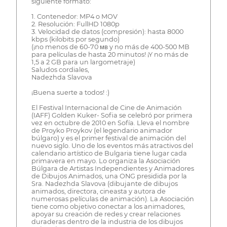
siguiente formato:
1. Contenedor: MP4 o MOV
2. Resolución: FullHD 1080p
3. Velocidad de datos (compresión): hasta 8000
kbps (kilobits por segundo)
(¡no menos de 60-70 мв y no más de 400-500 MB
para películas de hasta 20 minutos! ¡Y no más de
1,5 a 2 GB para un largometraje)
Saludos cordiales,
Nadezhda Slavova
¡Buena suerte a todos! :)
El Festival Internacional de Cine de Animación
(IAFF) Golden Kuker- Sofia se celebró por primera
vez en octubre de 2010 en Sofía. Lleva el nombre
de Proyko Proykov (el legendario animador
búlgaro) y es el primer festival de animación del
nuevo siglo. Uno de los eventos más atractivos del
calendario artístico de Bulgaria tiene lugar cada
primavera en mayo. Lo organiza la Asociación
Búlgara de Artistas Independientes y Animadores
de Dibujos Animados, una ONG presidida por la
Sra. Nadezhda Slavova (dibujante de dibujos
animados, directora, cineasta y autora de
numerosas películas de animación). La Asociación
tiene como objetivo conectar a los animadores,
apoyar su creación de redes y crear relaciones
duraderas dentro de la industria de los dibujos