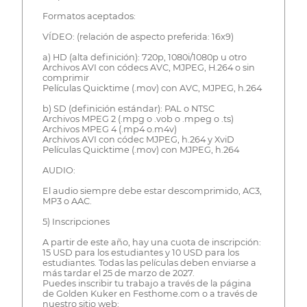
Formatos aceptados:
VÍDEO: (relación de aspecto preferida: 16x9)
a) HD (alta definición): 720p, 1080i/1080p u otro
Archivos AVI con códecs AVC, MJPEG, H.264 o sin
comprimir
Películas Quicktime (.mov) con AVC, MJPEG, h.264
b) SD (definición estándar): PAL o NTSC
Archivos MPEG 2 (.mpg o .vob o .mpeg o .ts)
Archivos MPEG 4 (.mp4 o.m4v)
Archivos AVI con códec MJPEG, h.264 y XviD
Películas Quicktime (.mov) con MJPEG, h.264
AUDIO:
El audio siempre debe estar descomprimido, AC3,
MP3 o AAC.
5) Inscripciones
A partir de este año, hay una cuota de inscripción:
15 USD para los estudiantes y 10 USD para los
estudiantes. Todas las películas deben enviarse a
más tardar el 25 de marzo de 2027.
Puedes inscribir tu trabajo a través de la página
de Golden Kuker en Festhome.com o a través de
nuestro sitio web: