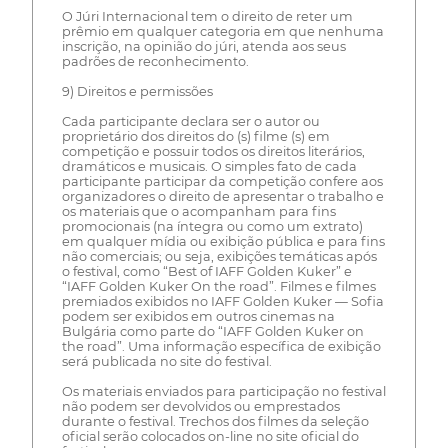
O Júri Internacional tem o direito de reter um
prêmio em qualquer categoria em que nenhuma
inscrição, na opinião do júri, atenda aos seus
padrões de reconhecimento.
9) Direitos e permissões
Cada participante declara ser o autor ou
proprietário dos direitos do (s) filme (s) em
competição e possuir todos os direitos literários,
dramáticos e musicais. O simples fato de cada
participante participar da competição confere aos
organizadores o direito de apresentar o trabalho e
os materiais que o acompanham para fins
promocionais (na íntegra ou como um extrato)
em qualquer mídia ou exibição pública e para fins
não comerciais; ou seja, exibições temáticas após
o festival, como “Best of IAFF Golden Kuker” e
“IAFF Golden Kuker On the road”. Filmes e filmes
premiados exibidos no IAFF Golden Kuker — Sofia
podem ser exibidos em outros cinemas na
Bulgária como parte do “IAFF Golden Kuker on
the road”. Uma informação específica de exibição
será publicada no site do festival.
Os materiais enviados para participação no festival
não podem ser devolvidos ou emprestados
durante o festival. Trechos dos filmes da seleção
oficial serão colocados on-line no site oficial do