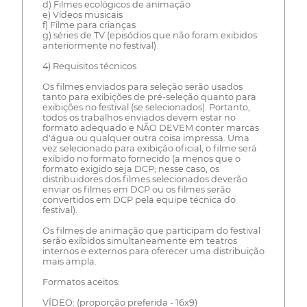
d) Filmes ecológicos de animação
e) Vídeos musicais
f) Filme para crianças
g) séries de TV (episódios que não foram exibidos
anteriormente no festival)
4) Requisitos técnicos
Os filmes enviados para seleção serão usados
tanto para exibições de pré-seleção quanto para
exibições no festival (se selecionados). Portanto,
todos os trabalhos enviados devem estar no
formato adequado e NÃO DEVEM conter marcas
d'água ou qualquer outra coisa impressa. Uma
vez selecionado para exibição oficial, o filme será
exibido no formato fornecido (a menos que o
formato exigido seja DCP; nesse caso, os
distribuidores dos filmes selecionados deverão
enviar os filmes em DCP ou os filmes serão
convertidos em DCP pela equipe técnica do
festival).
Os filmes de animação que participam do festival
serão exibidos simultaneamente em teatros
internos e externos para oferecer uma distribuição
mais ampla.
Formatos aceitos:
VÍDEO: (proporção preferida - 16x9)