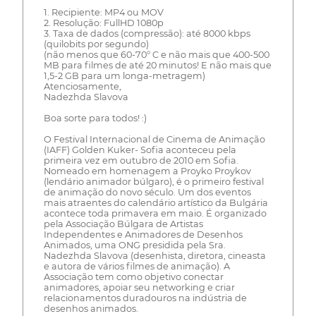
1. Recipiente: MP4 ou MOV
2. Resolução: FullHD 1080p
3. Taxa de dados (compressão): até 8000 kbps
(quilobits por segundo)
(não menos que 60-70° C e não mais que 400-500
MB para filmes de até 20 minutos! E não mais que
1,5-2 GB para um longa-metragem)
Atenciosamente,
Nadezhda Slavova
Boa sorte para todos! :)
O Festival Internacional de Cinema de Animação
(IAFF) Golden Kuker- Sofia aconteceu pela
primeira vez em outubro de 2010 em Sofia.
Nomeado em homenagem a Proyko Proykov
(lendário animador búlgaro), é o primeiro festival
de animação do novo século. Um dos eventos
mais atraentes do calendário artístico da Bulgária
acontece toda primavera em maio. É organizado
pela Associação Búlgara de Artistas
Independentes e Animadores de Desenhos
Animados, uma ONG presidida pela Sra.
Nadezhda Slavova (desenhista, diretora, cineasta
e autora de vários filmes de animação). A
Associação tem como objetivo conectar
animadores, apoiar seu networking e criar
relacionamentos duradouros na indústria de
desenhos animados.