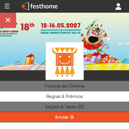
Festival de Cinema
Regras & Prêmios
Seções & Taxas (10)
Enviar