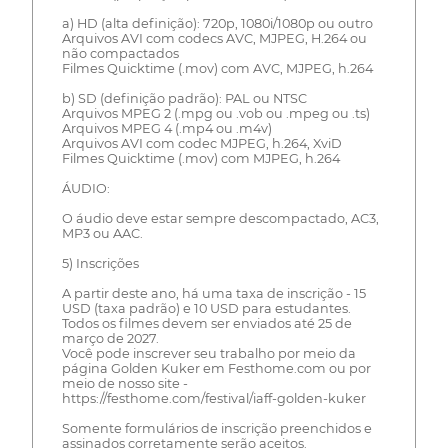
a) HD (alta definição): 720p, 1080i/1080p ou outro
Arquivos AVI com codecs AVC, MJPEG, H.264 ou
não compactados
Filmes Quicktime (.mov) com AVC, MJPEG, h.264
b) SD (definição padrão): PAL ou NTSC
Arquivos MPEG 2 (.mpg ou .vob ou .mpeg ou .ts)
Arquivos MPEG 4 (.mp4 ou .m4v)
Arquivos AVI com codec MJPEG, h.264, XviD
Filmes Quicktime (.mov) com MJPEG, h.264
ÁUDIO:
O áudio deve estar sempre descompactado, AC3,
MP3 ou AAC.
5) Inscrições
A partir deste ano, há uma taxa de inscrição - 15
USD (taxa padrão) e 10 USD para estudantes.
Todos os filmes devem ser enviados até 25 de
março de 2027.
Você pode inscrever seu trabalho por meio da
página Golden Kuker em Festhome.com ou por
meio de nosso site -
https://festhome.com/festival/iaff-golden-kuker
Somente formulários de inscrição preenchidos e
assinados corretamente serão aceitos.