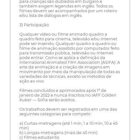
para crianças são dublados em búlgaro e
também exigem legendas em inglês. Todos os
filmes devem ser acompanhados por um roteiro
e/ou lista de diálogos em inglês.
3) Participação
Qualquer vídeo ou filme animado quadro a
quadro feito para cinema, televisão e/ou Internet
pode ser inserido. Qualquer quadro a quadro ou
filme de animação assistido por computador feito
para transmissão pública, televisão ou Internet
pode entrar. Como se aplica a definição da
International Animated Film Association (ASIFA): A
arte da animação é a criação de imagens em
movimento por meio da manipulação de todas as
variedades de técnicas, exceto os métodos de
ação ao vivo.
Filmes concluídos e aprimorados após 1º de
janeiro de 2022 e nunca inscritos no IAFF Golden
Kuker — Sofia serão aceitos.
Os trabalhos devem ser registrados em uma das
seguintes categorias para competir:
a) Curtas-metragens (até 1 min, 1 a 10 min, 10 a 45
min)
b) Longas-metragens (mais de 45 min)
c) Filmes estudantis