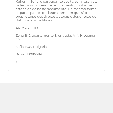
Kuker — Sofia, o participante aceita, sem reservas,
os termos do presente regulamento, conforme
estabelecido neste documento. Da mesma forma,
os participantes declaram também que são os
proprietários dos direitos autorais e dos direitos de
distribuição dos filmes.
ANIMART LTD.
Zona B-5, apartamento 8, entrada. A, fl. 9, página
46
Sofia 1303, Bulgária
Bulsat 130865114
X