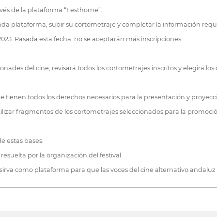
ravés de la plataforma “Festhome”.
nada plataforma, subir su cortometraje y completar la información requ
 2023. Pasada esta fecha, no se aceptarán más inscripciones.
onades del cine, revisará todos los cortometrajes inscritos y elegirá los
an que tienen todos los derechos necesarios para la presentación y proyec
tilizar fragmentos de los cortometrajes seleccionados para la promoción
 de estas bases.
esuelta por la organización del festival.
sirva como plataforma para que las voces del cine alternativo andaluz