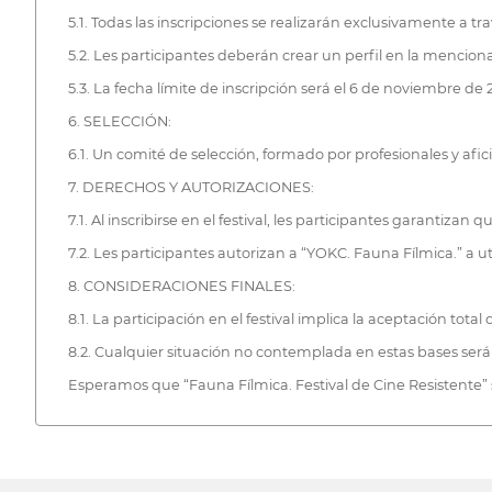
5.1. Todas las inscripciones se realizarán exclusivamente a t
5.2. Les participantes deberán crear un perfil en la mencio
5.3. La fecha límite de inscripción será el 6 de noviembre de
6. SELECCIÓN:
6.1. Un comité de selección, formado por profesionales y afici
7. DERECHOS Y AUTORIZACIONES:
7.1. Al inscribirse en el festival, les participantes garantiz
7.2. Les participantes autorizan a “YOKC. Fauna Fílmica.” a u
8. CONSIDERACIONES FINALES:
8.1. La participación en el festival implica la aceptación total
8.2. Cualquier situación no contemplada en estas bases será r
Esperamos que “Fauna Fílmica. Festival de Cine Resistente” 