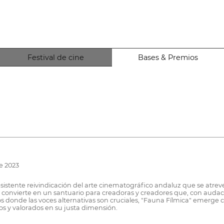
Festival de cine
Bases & Premios
e 2023
resistente reivindicación del arte cinematográfico andaluz que se atre
e convierte en un santuario para creadoras y creadores que, con audaci
onde las voces alternativas son cruciales, "Fauna Fílmica" emerge com
os y valorados en su justa dimensión.