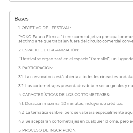
Bases
1. OBJETIVO DEL FESTIVAL:
“YOKC. Fauna Fílmica.” tiene como objetivo principal promove
séptimo arte que trabajen fuera del circuito comercial conv
2. ESPACIO DE ORGANIZACIÓN:
El festival se organizará en el espacio “Tramallol”, un lugar de
3. PARTICIPACIÓN:
3.1. La convocatoria está abierta a todes les cineastes anda
3.2. Los cortometrajes presentados deben ser originales y no
4. CARACTERÍSTICAS DE LOS CORTOMETRAJES:
4.1. Duración máxima: 20 minutos, incluyendo créditos.
4.2. La temática es libre, pero se valorará especialmente aque
4.3. Se aceptarán cortometrajes en cualquier idioma, pero a
5. PROCESO DE INSCRIPCIÓN: